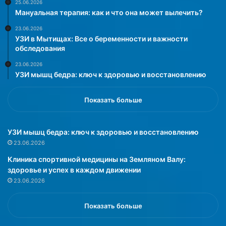
б
с
25.06.2026
Мануальная терапия: как и что она может вылечить?
р
т
а
и
23.06.2026
з
с
УЗИ в Мытищах: Все о беременности и важности
н
п
обследования
о
о
23.06.2026
с
д
УЗИ мышц бедра: ключ к здоровью и восстановлению
т
б
и
о
с
р
Показать больше
д
о
а
м
ч
с
УЗИ мышц бедра: ключ к здоровью и восстановлению
и
л
23.06.2026
О
о
Клиника спортивной медицины на Земляном Валу:
Г
в
здоровье и успех в каждом движении
Э
и
23.06.2026
п
б
о
е
с
г
Показать больше
л
л
е
о