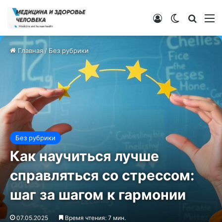
Войти
Switch ski
Искат
М
Главная
/
Без рубрики
Без рубрики
Как научиться лучше
справляться со стрессом:
шаг за шагом к гармонии
07.05.2025
Время чтения: 7 мин.