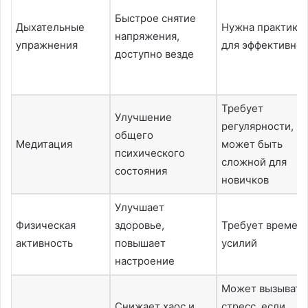
Быстрое снятие
Дыхательные
Нужна практика
напряжения,
упражнения
для эффективно
доступно везде
Требует
Улучшение
регулярности,
общего
Медитация
может быть
психического
сложной для
состояния
новичков
Улучшает
Физическая
здоровье,
Требует времени
активность
повышает
усилий
настроение
Может вызывать
Снижает хаос и
стресс, если