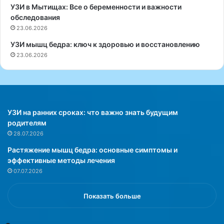
ь
о
УЗИ в Мытищах: Все о беременности и важности
с
у
обследования
я
с
23.06.2026
к
т
УЗИ мышц бедра: ключ к здоровью и восстановлению
о
а
23.06.2026
б
н
с
о
у
в
ж
и
д
л
е
и
УЗИ на ранних сроках: что важно знать будущим
н
,
родителям
и
ч
28.07.2026
ю
т
Растяжение мышц бедра: основные симптомы и
ц
о
эффективные методы лечения
е
т
07.07.2026
л
р
е
у
с
д
Показать больше
о
н
о
о