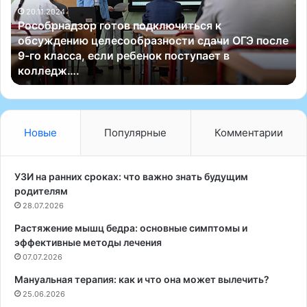
20.11.2024
р
е
Рособрнадзор готов подключиться к
н
и
обсуждению целесообразности сдачи ОГЭ после
а
з
9-го класса, если ребенок поступает в
д
У
колледж….
з
н
о
и
р
в
г
е
о
р
Новые
Популярные
Комментарии
т
с
о
и
в
т
УЗИ на ранних сроках: что важно знать будущим
п
е
родителям
о
т
28.07.2026
д
а
Растяжение мышц бедра: основные симптомы и
к
Т
эффективные методы лечения
л
о
ю
07.07.2026
р
ч
о
Мануальная терапия: как и что она может вылечить?
и
н
25.06.2026
т
т