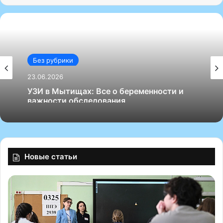
Без рубрики
23.06.2026
УЗИ в Мытищах: Все о беременности и
важности обследования
Новые статьи
Р
У
о
ч
с
е
о
н
б
ы