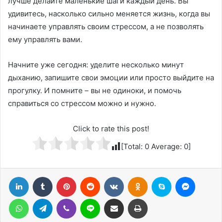
лучше делайте маленькие шаги каждый день. Вы
удивитесь, насколько сильно меняется жизнь, когда вы
начинаете управлять своим стрессом, а не позволять
ему управлять вами.
Начните уже сегодня: уделите несколько минут
дыханию, запишите свои эмоции или просто выйдите на
прогулку. И помните – вы не одиноки, и помочь
справиться со стрессом можно и нужно.
Click to rate this post!
[Total:
0
Average:
0
]
LinkedIn
Tumblr
Pinterest
Reddit
Вконтакте
Одноклассники
Skype
Messenger
WhatsApp
Telegram
Viber
Line
Поделиться через электронную почту
Печатать