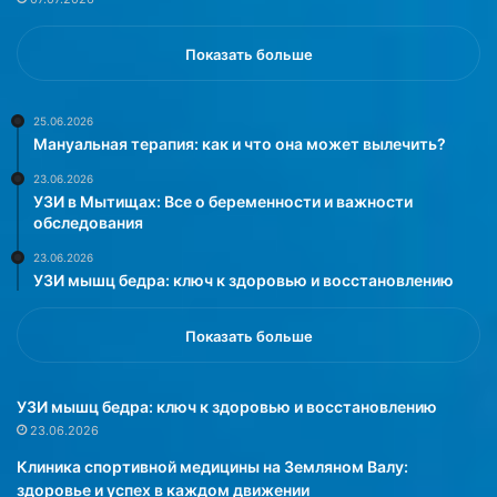
н
ы
й
Показать больше
п
о
д
25.06.2026
Мануальная терапия: как и что она может вылечить?
х
о
23.06.2026
д
УЗИ в Мытищах: Все о беременности и важности
к
обследования
д
23.06.2026
и
УЗИ мышц бедра: ключ к здоровью и восстановлению
а
г
н
Показать больше
о
с
т
УЗИ мышц бедра: ключ к здоровью и восстановлению
и
23.06.2026
к
Клиника спортивной медицины на Земляном Валу:
и
здоровье и успех в каждом движении
и