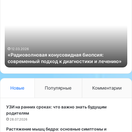
«
Д
Р
е
а
т
д
с
и
к
о
и
в
й
ы
о
н
12.03.2026
s
«Радиоволновая конусовидная биопсия:
л
е
современный подход к диагностики и лечению»
н
в
о
р
в
о
а
л
я
о
Новые
Популярные
Комментарии
к
г
о
-
н
о
УЗИ на ранних сроках: что важно знать будущим
у
с
родителям
с
т
28.07.2026
о
е
Растяжение мышц бедра: основные симптомы и
в
о