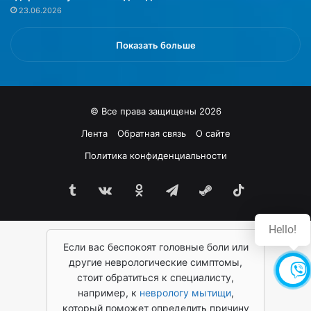
23.06.2026
л
е
ч
Показать больше
е
н
и
ю
© Все права защищены 2026
»
Лента
Обратная связь
О сайте
Политика конфиденциальности
Tumblr
vk.com
Одноклассники
Telegram
Steam
TikTok
Hello!
Если вас беспокоят головные боли или
другие неврологические симптомы,
стоит обратиться к специалисту,
например, к
неврологу мытищи
,
который поможет определить причину