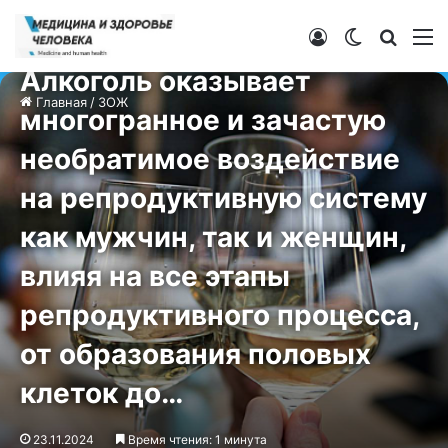
Войти
Switch ski
Искат
М
ЗОЖ
Алкоголь оказывает
Главная
/
ЗОЖ
многогранное и зачастую
необратимое воздействие
на репродуктивную систему
как мужчин, так и женщин,
влияя на все этапы
репродуктивного процесса,
от образования половых
клеток до…
23.11.2024
Время чтения: 1 минута