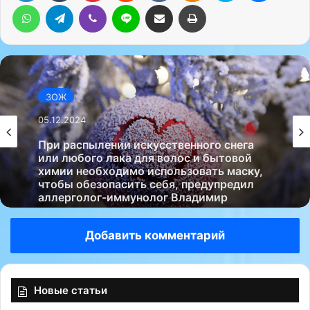
WhatsApp
Telegram
Viber
Line
Поделиться через электронную почту
Печатать
ЗОЖ
05.12.2024
При распылении искусственного снега
или любого лака для волос и бытовой
химии необходимо использовать маску,
чтобы обезопасить себя, предупредил
аллерголог-иммунолог Владимир
Болибок. В беседе с…
Добавить комментарий
Новые статьи