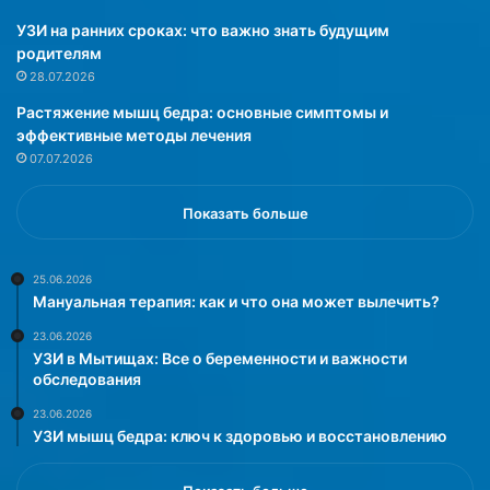
л
и
я
—
УЗИ на ранних сроках: что важно знать будущим
ю
п
родителям
т
о
28.07.2026
в
я
Растяжение мышц бедра: основные симптомы и
в
в
эффективные методы лечения
ы
и
07.07.2026
п
л
е
и
ч
с
Показать больше
к
ь
у
в
,
н
25.06.2026
Мануальная терапия: как и что она может вылечить?
о
е
д
з
23.06.2026
н
а
УЗИ в Мытищах: Все о беременности и важности
а
п
обследования
к
н
23.06.2026
о
ы
УЗИ мышц бедра: ключ к здоровью и восстановлению
з
е
а
п
ч
р