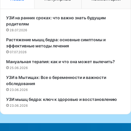
ю
ц
т
и
с
и
УЗИ на ранних сроках: что важно знать будущим
к
с
родителям
о
т
28.07.2026
р
а
Растяжение мышц бедра: основные симптомы и
и
л
эффективные методы лечения
ц
и
е
07.07.2026
н
й
е
Мануальная терапия: как и что она может вылечить?
ч
у
25.06.2026
а
п
й
р
УЗИ в Мытищах: Все о беременности и важности
и
а
обследования
л
в
23.06.2026
и
л
УЗИ мышц бедра: ключ к здоровью и восстановлению
д
я
23.06.2026
о
е
б
м
а
ы
в
м