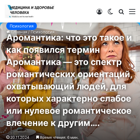
Войти
Switch ski
Искат
М
Психология
Главная
/
Психология
Аромантика: что это такое и
как появился термин
Аромантика — это спектр
романтических ориентаций,
охватывающий людей, для
которых характерно слабое
или нулевое романтическое
влечение к другим….
20.11.2024
Время чтения: 6 мин.