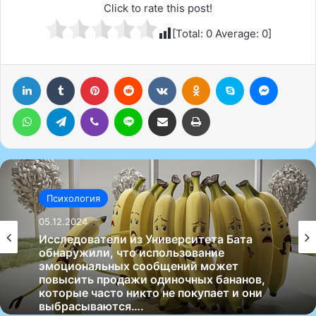
Click to rate this post!
[Total:
0
Average:
0
]
LinkedIn
Tumblr
Pinterest
Reddit
Вконтакте
Одноклассники
Skype
Messenger
WhatsApp
Telegram
Viber
Line
Поделиться через электронную почту
Печатать
Психология
05.12.2024
Исследователи из Университета Бата
обнаружили, что использование
эмоциональных сообщений может
повысить продажи одиночных бананов,
которые часто никто не покупает и они
выбрасываются….