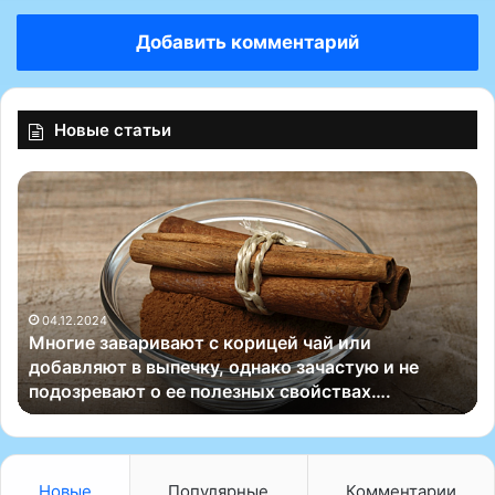
Добавить комментарий
Новые статьи
М
В
н
с
о
л
г
у
и
ч
е
а
з
04.12.2024
е
Многие заваривают с корицей чай или
а
е
добавляют в выпечку, однако зачастую и не
в
с
подозревают о ее полезных свойствах….
а
л
р
и
и
э
в
м
а
о
Новые
Популярные
Комментарии