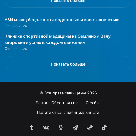
Показать больше
а
и
с
с
т
т
УЗИ мышц бедра: ключ к здоровью и восстановлению
у
у
23.06.2026
ю
п
Клиника спортивной медицины на Земляном Валу:
и
ы
здоровье и успех в каждом движении
н
г
23.06.2026
е
н
п
е
о
в
Показать больше
д
а
о
,
з
з
р
а
© Все права защищены 2026
е
т
в
я
Лента
Обратная связь
О сайте
а
ж
Политика конфиденциальности
ю
н
т
ы
о
Tumblr
vk.com
Одноклассники
Telegram
Steam
TikTok
е
е
о