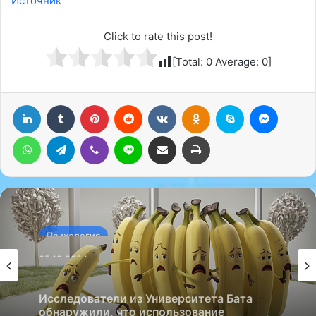
Источник
Click to rate this post!
[Total:
0
Average:
0
]
LinkedIn
Tumblr
Pinterest
Reddit
Вконтакте
Одноклассники
Skype
Messenger
WhatsApp
Telegram
Viber
Line
Поделиться через электронную почту
Печатать
Психология
05.12.2024
Исследователи из Университета Бата
обнаружили, что использование
эмоциональных сообщений может
повысить продажи одиночных бананов,