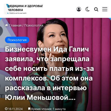
Войти
Switch ski
Искат
М
Главная
/
Психология
Психология
Бизнесвумен Ида Галич
заявила, что запрещала
себе носить платья из-за
комплексов. Об этом она
рассказала в интервью
Юлии Меньшовой….
16.11.2024
Время чтения: 1 минута