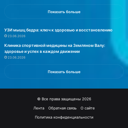
B
л
a
л
Показать больше
b
е
y
р
S
г
УЗИ мышц бедра: ключ к здоровью и восстановлению
l
и
23.06.2026
e
и
Клиника спортивной медицины на Земляном Валу:
e
н
здоровье и успех в каждом движении
p
а
23.06.2026
к
п
а
ы
н
л
Показать больше
д
ь
и
ц
д
у
а
б
© Все права защищены 2026
т
е
м
р
Лента
Обратная связь
О сайте
е
е
Политика конфиденциальности
д
з
и
ы