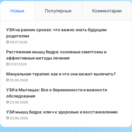
н
щ
о
е
Новые
Популярные
Комментарии
л
г
о
о
г
г
УЗИ на ранних сроках: что важно знать будущим
,
о
родителям
с
д
28.07.2026
т
а
Растяжение мышц бедра: основные симптомы и
а
в
эффективные методы лечения
р
Р
ш
07.07.2026
о
и
с
Мануальная терапия: как и что она может вылечить?
й
с
25.06.2026
к
и
о
и
УЗИ в Мытищах: Все о беременности и важности
н
о
обследования
с
ж
23.06.2026
у
и
УЗИ мышц бедра: ключ к здоровью и восстановлению
л
д
23.06.2026
ь
а
т
е