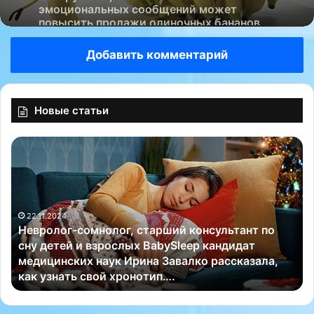
которые часто никто не покупает и они
выбрасываются….
Добавить комментарий
Новые статьи
Н
К
е
к
в
о
р
н
о
ц
22.11.2024
л
у
Невролог-сомнолог, старший консультант по
о
с
сну детей и взрослых BabySleep кандидат
г
л
медицинских наук Ирина Завалко рассказала,
-
е
как узнать свой хронотип….
с
д
о
у
м
ю