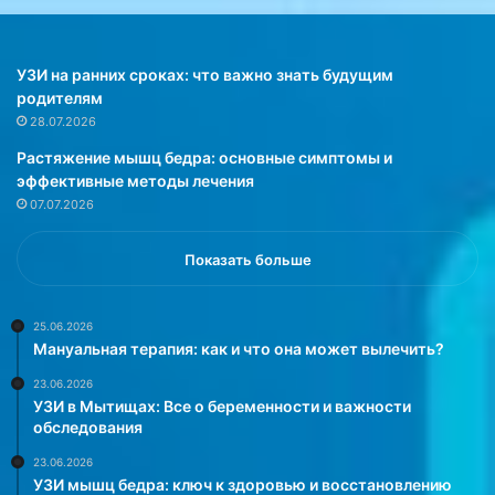
а
т
н
с
т
я
п
п
УЗИ на ранних сроках: что важно знать будущим
о
о
родителям
с
я
28.07.2026
н
в
Растяжение мышц бедра: основные симптомы и
у
л
эффективные методы лечения
д
е
07.07.2026
е
н
т
и
е
я
Показать больше
й
в
и
а
в
к
25.06.2026
Мануальная терапия: как и что она может вылечить?
з
ц
р
и
23.06.2026
о
н
УЗИ в Мытищах: Все о беременности и важности
с
ы
обследования
л
о
23.06.2026
ы
т
УЗИ мышц бедра: ключ к здоровью и восстановлению
х
а