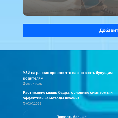
о
м
н
и
л
Добавит
а
к
а
к
и
е
п
УЗИ на ранних сроках: что важно знать будущим
р
родителям
о
28.07.2026
д
у
Растяжение мышц бедра: основные симптомы и
к
эффективные методы лечения
т
07.07.2026
ы
л
Показать больше