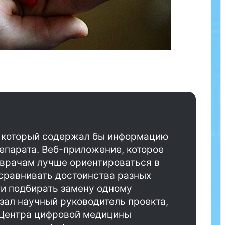
э
т
о
п
р
о
з
р
а
ч
н
ы
й
а, который содержал бы информацию
с
епарата. Веб-приложение, которое
о
 врачам лучше ориентироваться в
к
,
 сравнивать достоинства разных
к
ти подбирать замену одному
о
зал научный руководитель проекта,
т
 Центра цифровой медицины
о