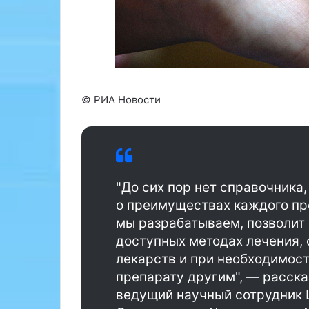
н
н
с
-
к
с
и
е
х
с
н
с
а
и
© РИА Новости
у
ю
к
э
л
в
е
р
к
а
т
"До сих пор нет справочник
ч
р
о преимуществах каждого пр
-
о
мы разрабатываем, позволит
д
с
и
т
доступных методах лечения,
е
и
лекарств и при необходимос
т
м
препарату другим", — расска
о
у
ведущий научный сотрудник
л
л