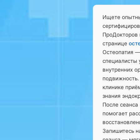
Ищете опытны
сертифициров
ПроДокторов 
странице
ост
Остеопатия —
специалисты у
внутренних ор
подвижность.
клинике приё
знания эндокр
После сеанса
помогает рас
восстановлен
Запишитесь на
сеанса — мягк