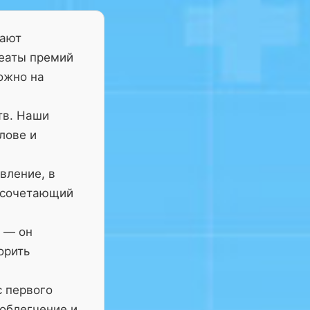
тают
реаты премий
ожно на
тв. Наши
лове и
вление, в
 сочетающий
— он
орить
с первого
 облегчение и