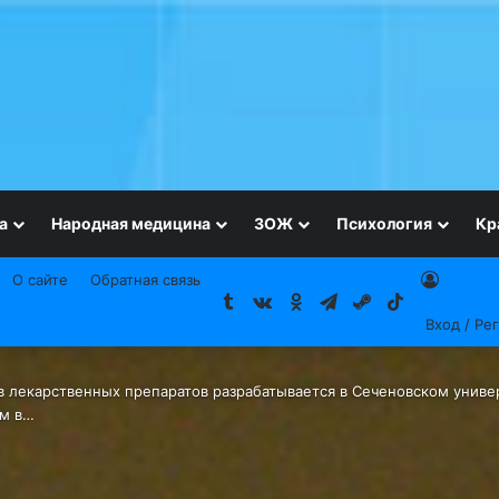
а
Народная медицина
ЗОЖ
Психология
Кр
О сайте
Обратная связь
Tumblr
vk.com
Одноклассники
Telegram
Steam
TikTok
Вход / Ре
 лекарственных препаратов разрабатывается в Сеченовском униве
ам в…