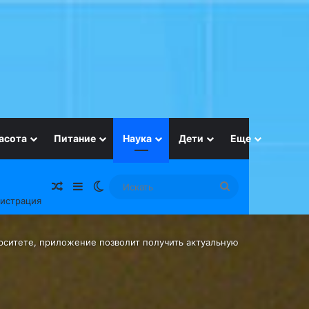
асота
Питание
Наука
Дети
Еще
Случайная статья
Sidebar
Switch skin
Искать
гистрация
рситете, приложение позволит получить актуальную