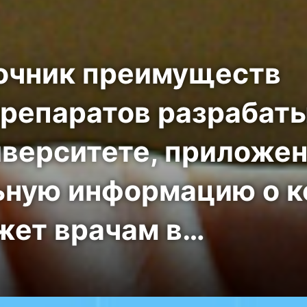
очник преимуществ
репаратов разрабаты
верситете, приложен
ьную информацию о 
жет врачам в…