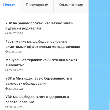
и
р
Новые
Популярные
Комментарии
—
и
э
н
т
о
о
УЗИ на ранних сроках: что важно знать
л
о
будущим родителям
о
ч
г
28.07.2026
е
с
Растяжение мышц бедра: основные
н
е
симптомы и эффективные методы лечения
ь
т
07.07.2026
в
и
к
к
Мануальная терапия: как и что она может
у
л
вылечить?
с
и
25.06.2026
н
н
УЗИ в Мытищах: Все о беременности и
о
и
важности обследования
е
к
23.06.2026
у
«
г
С
УЗИ мышц бедра: ключ к здоровью и
о
е
восстановлению
щ
м
23.06.2026