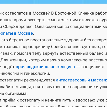
х остеопатов в Москве? В Восточной Клинике рабо
анные врачи-эксперты с многолетним стажем, лау
и СберЗдоровья. Ознакомиться со специалистами м
еопаты в Москве
.
 это бережное восстановление здоровья без лекарс
страняют первопричину болей в спине, суставах, го
ганах, помогая телу вернуть естественный баланс и
 Для женщин, которым важно комплексное восстано
м ведёт
врач эндокринолог женщина
— специалист,
инологии и гинекологии.
 остеопатии рекомендуется
антистрессовый массаж
слабить мышцы, снять внутреннее напряжение и уск
ие организма.
 приём к остеопату и начните путь к здоровью уже 
о, безопасно и эффективно. Ваше тело почувствует