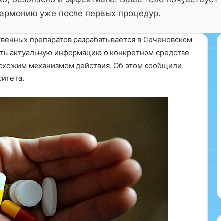
армонию уже после первых процедур.
венных препаратов разрабатывается в Сеченовском
ить актуальную информацию о конкретном средстве
 схожим механизмом действия. Об этом сообщили
итета.
К
о
к
14.11.2024
Кокосовая вода — это
о
с
прозрачный сок, который
о
лайн-сессию
содержится в молодых
в
яции: новые
кокосах. Он полезными для
а
ля вашего
здоровья наполнен
я
витаминами и минералами….
в
о
д
а
—