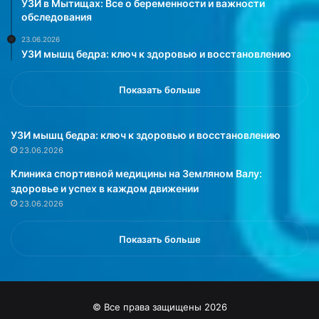
УЗИ в Мытищах: Все о беременности и важности
о
я
обследования
т
д
23.06.2026
о
о
УЗИ мышц бедра: ключ к здоровью и восстановлению
в
м
н
»
о
Показать больше
с
т
и
УЗИ мышц бедра: ключ к здоровью и восстановлению
п
23.06.2026
о
Клиника спортивной медицины на Земляном Валу:
м
здоровье и успех в каждом движении
о
23.06.2026
г
а
т
Показать больше
ь
,
ч
т
© Все права защищены 2026
о