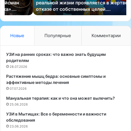
реальной жизни проявляется в жертвенности и
з
р
отказе от собственных целей….
д
а
а
п
н
е
н
в
ы
т
Новые
Популярные
Комментарии
й
ы
С
в
и
М
УЗИ на ранних сроках: что важно знать будущим
г
ы
родителям
э
т
28.07.2026
р
и
Растяжение мышц бедра: основные симптомы и
у
щ
эффективные методы лечения
М
а
и
07.07.2026
х
я
:
Мануальная терапия: как и что она может вылечить?
м
Н
25.06.2026
о
а
т
й
УЗИ в Мытищах: Все о беременности и важности
о
д
обследования
в
и
23.06.2026