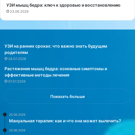
1
т
УЗИ мышц бедра: ключ к здоровью и восстановлению
9
е
23.06.2026
8
п
1
о
г
д
о
д
д
е
у
р
УЗИ на ранних сроках: что важно знать будущим
,
ж
родителям
с
к
28.07.2026
т
у
Растяжение мышц бедра: основные симптомы и
а
и
эффективные методы лечения
л
п
07.07.2026
с
о
и
н
м
и
Показать больше
в
м
о
а
л
н
25.06.2026
Мануальная терапия: как и что она может вылечить?
о
и
м
е
23.06.2026
г
р