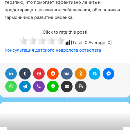
терапию, что помогает эффективно лечить и
предотвращать различные заболевания, обеспечивая
гармоничное развитие ребенка.
Click to rate this post!
[Total:
0
Average:
0
]
Консультация детского невролога остеопата
LinkedIn
Tumblr
Pinterest
Reddit
Вконтакте
Одноклассники
Skype
Messenger
WhatsApp
Telegram
Viber
Line
Поделиться через электронную почту
Печатать