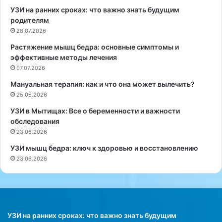
т
е
УЗИ на ранних сроках: что важно знать будущим
и
в
родителям
л
о
28.07.2026
ь
б
Растяжение мышц бедра: основные симптомы и
В
ъ
эффективные методы лечения
а
я
л
07.07.2026
с
е
н
Мануальная терапия: как и что она может вылечить?
р
и
25.06.2026
и
л
я
,
УЗИ в Мытищах: Все о беременности и важности
К
ч
обследования
р
т
23.06.2026
о
о
УЗИ мышц бедра: ключ к здоровью и восстановлению
с
к
23.06.2026
с
о
-
н
г
т
е
а
н
к
д
т
УЗИ на ранних сроках: что важно знать будущим