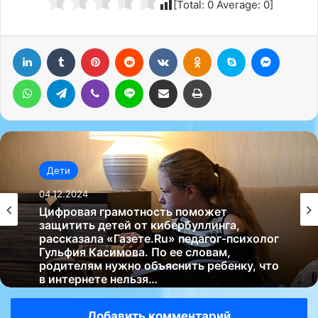
[Total:
0
Average:
0
]
LinkedIn
Tumblr
Pinterest
Reddit
Вконтакте
Одноклассники
Skype
Messenger
WhatsApp
Telegram
Viber
Line
Поделиться через электронную почту
Печатать
Дети
04.12.2024
Цифровая грамотность поможет
защитить детей от кибербуллинга,
рассказала «Газете.Ru» педагог-психолог
Гульфия Касимова. По ее словам,
родителям нужно объяснить ребенку, что
в интернете нельзя…
Добавить комментарий