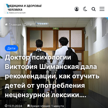
Войти
Switch ski
Искат
М
Главная
/
Дети
Дети
Доктор психологии
Виктория Шиманская дала
рекомендации, как отучить
детей от употребления
нецензурной лексики….
15.11.2024
Время чтения: 1 минута