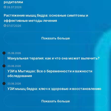
е
н
родителям
р
ы
28.07.2026
н
е
Растяжение мышц бедра: основные симптомы и
ы
л
эффективные методы лечения
й
и
07.07.2026
с
н
т
з
и
ы
Показать больше
л
я
ь
в
,
л
25.06.2026
Мануальная терапия: как и что она может вылечить?
т
я
а
ю
23.06.2026
к
т
УЗИ в Мытищах: Все о беременности и важности
ж
с
обследования
е
я
23.06.2026
и
о
УЗИ мышц бедра: ключ к здоровью и восстановлению
з
д
в
н
е
и
Показать больше
с
м
т
и