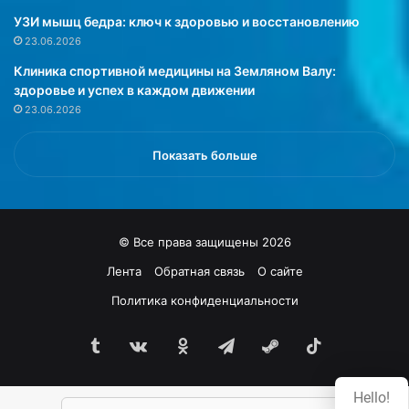
н
з
УЗИ мышц бедра: ключ к здоровью и восстановлению
ы
с
23.06.2026
й
а
Клиника спортивной медицины на Земляном Валу:
к
м
здоровье и успех в каждом движении
а
ы
23.06.2026
к
х
г
у
е
д
Показать больше
н
о
д
б
е
н
р
ы
© Все права защищены 2026
н
х
о
м
Лента
Обратная связь
О сайте
-
е
Политика конфиденциальности
н
т
е
о
й
Tumblr
vk.com
Одноклассники
Telegram
Steam
TikTok
д
т
о
р
в
Hello!
а
к