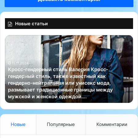
Новые статьи
К
В
р
р
о
а
с
ч
19.11.2024
с
С
Кросс-гендерный стиль Валерия Кросс-
-
т
гендерный стиль, также известный как
г
е
гендерно-нейтральная или унисекс мода,
е
ф
размывает традиционные границы между
н
а
мужской и женской одеждой….
д
н
е
Г
р
е
н
о
ы
р
Новые
Популярные
Комментарии
й
г
с
и