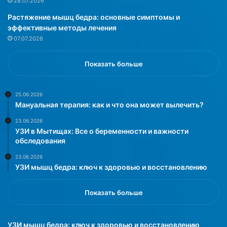
28.07.2026
ь
и
Растяжение мышц бедра: основные симптомы и
с
в
эффективные методы лечения
к
е
07.07.2026
о
р
й
п
л
у
Показать больше
а
л
б
ь
о
(
25.06.2026
Мануальная терапия: как и что она может вылечить?
р
X
а
J
23.06.2026
т
T
УЗИ в Мытищах: Все о беременности и важности
о
L
обследования
р
U
23.06.2026
и
)
УЗИ мышц бедра: ключ к здоровью и восстановлению
и
у
К
с
у
т
Показать больше
р
а
г
н
а
о
УЗИ мышц бедра: ключ к здоровью и восстановлению