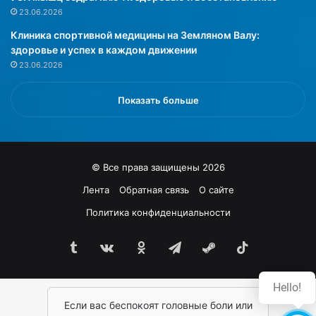
н
в
23.06.2026
с
и
Клиника спортивной медицины на Земляном Валу:
к
л
здоровье и успех в каждом движении
о
и
23.06.2026
г
,
о
ч
г
т
Показать больше
о
о
с
д
у
е
н
п
© Все права защищены 2026
и
р
в
е
Лента
Обратная связь
О сайте
е
с
Политика конфиденциальности
р
с
с
и
и
Tumblr
vk.com
Одноклассники
Telegram
Steam
TikTok
я
т
м
е
о
Hello!
т
ж
а
Если вас беспокоят головные боли или
е