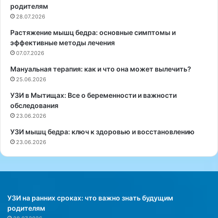
н
о
родителям
о
у
28.07.2026
й
н
Растяжение мышц бедра: основные симптомы и
н
и
эффективные методы лечения
а
в
у
07.07.2026
е
ч
р
Мануальная терапия: как и что она может вылечить?
н
с
25.06.2026
о
и
-
т
УЗИ в Мытищах: Все о беременности и важности
и
е
обследования
с
т
23.06.2026
с
а
УЗИ мышц бедра: ключ к здоровью и восстановлению
л
Ц
23.06.2026
е
з
д
я
о
о
в
т
а
у
т
н
УЗИ на ранних сроках: что важно знать будущим
е
-
родителям
л
Л