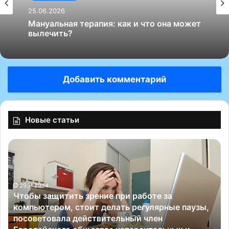
25.06.2026
Мануальная терапия: как и что она может
вылечить?
Добавить комментарий
Новые статьи
Ч
А
т
м
о
е
б
р
29.11.2024
ы
и
Чтобы защитить зрение при работе за
з
к
компьютером, стоит делать регулярные паузы,
а
а
посоветовала действительный член
щ
н