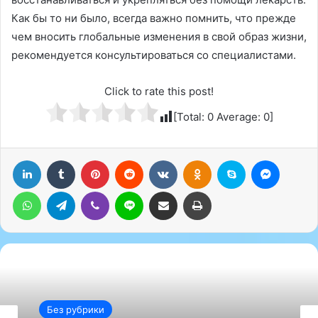
Как бы то ни было, всегда важно помнить, что прежде
чем вносить глобальные изменения в свой образ жизни,
рекомендуется консультироваться со специалистами.
Click to rate this post!
[Total:
0
Average:
0
]
LinkedIn
Tumblr
Pinterest
Reddit
Вконтакте
Одноклассники
Skype
Messenger
WhatsApp
Telegram
Viber
Line
Поделиться через электронную почту
Печатать
Без рубрики