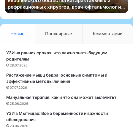
Европейского общества катарактальных и
и
с
рефракционных хирургов, врач-офтальмолог и…
т
к
и
и
т
е
ь
у
з
ч
Новые
Популярные
Комментарии
р
е
е
н
н
ы
УЗИ на ранних сроках: что важно знать будущим
и
е
родителям
е
и
28.07.2026
п
з
Растяжение мышц бедра: основные симптомы и
р
И
эффективные методы лечения
и
н
р
07.07.2026
с
а
т
Мануальная терапия: как и что она может вылечить?
б
и
25.06.2026
о
т
т
у
УЗИ в Мытищах: Все о беременности и важности
е
т
обследования
з
а
23.06.2026
а
с