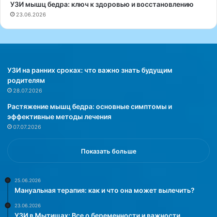
УЗИ мышц бедра: ключ к здоровью и восстановлению
к
и
23.06.2026
о
с
м
т
п
е
ь
м
ю
н
т
о
УЗИ на ранних сроках: что важно знать будущим
е
й
родителям
р
б
28.07.2026
о
и
Растяжение мышц бедра: основные симптомы и
м
о
эффективные методы лечения
,
л
07.07.2026
с
о
т
г
о
и
Показать больше
и
и
т
в
д
С
25.06.2026
Мануальная терапия: как и что она может вылечить?
е
и
л
э
23.06.2026
а
т
УЗИ в Мытищах: Все о беременности и важности