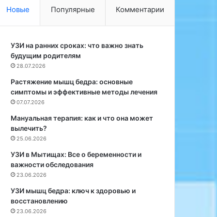
д
з
Новые
Популярные
Комментарии
е
У
с
н
е
и
р
УЗИ на ранних сроках: что важно знать
в
т
будущим родителям
е
и
р
28.07.2026
з
с
Растяжение мышц бедра: основные
т
и
симптомы и эффективные методы лечения
ы
т
07.07.2026
к
е
в
т
Мануальная терапия: как и что она может
ы
а
вылечить?
.
Б
25.06.2026
Я
а
УЗИ в Мытищах: Все о беременности и
р
т
важности обследования
к
а
23.06.2026
и
о
е
б
УЗИ мышц бедра: ключ к здоровью и
к
н
восстановлению
р
а
23.06.2026