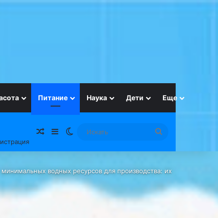
асота
Питание
Наука
Дети
Еще
Случайная статья
Sidebar
Switch skin
Искать
гистрация
т минимальных водных ресурсов для производства: их