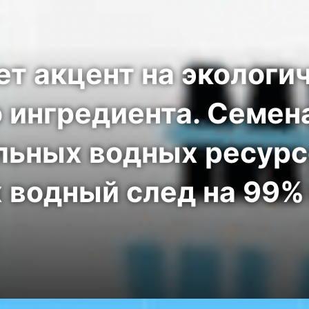
ет акцент на экологи
о ингредиента. Семен
льных водных ресурс
 водный след на 99% 