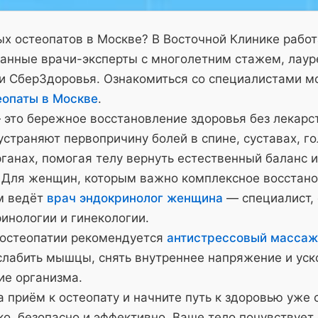
х остеопатов в Москве? В Восточной Клинике рабо
анные врачи-эксперты с многолетним стажем, лау
и СберЗдоровья. Ознакомиться со специалистами м
еопаты в Москве
.
 это бережное восстановление здоровья без лекарс
страняют первопричину болей в спине, суставах, го
ганах, помогая телу вернуть естественный баланс и
 Для женщин, которым важно комплексное восстано
м ведёт
врач эндокринолог женщина
— специалист,
инологии и гинекологии.
 остеопатии рекомендуется
антистрессовый массаж
слабить мышцы, снять внутреннее напряжение и уск
ие организма.
 приём к остеопату и начните путь к здоровью уже 
о, безопасно и эффективно. Ваше тело почувствует