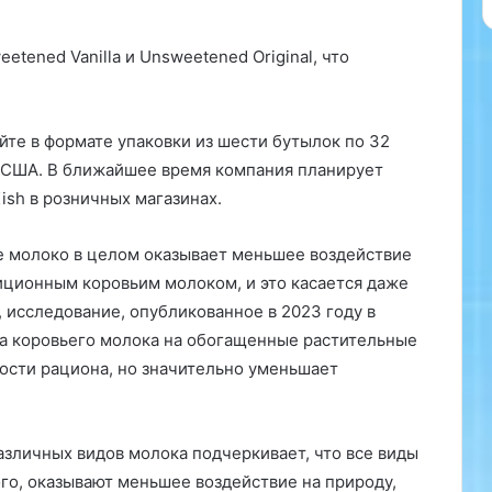
б
н
а
etened Vanilla и Unsweetened Original, что
р
у
ж
айте в формате упаковки из шести бутылок по 32
и
л
в США. В ближайшее время компания планирует
и
ish в розничных магазинах.
,
ч
е молоко в целом оказывает меньшее воздействие
т
о
иционным коровьим молоком, и это касается даже
ц
, исследование, опубликованное в 2023 году в
и
ена коровьего молока на обогащенные растительные
а
ости рациона, но значительно уменьшает
н
о
б
а
азличных видов молока подчеркивает, что все виды
к
ого, оказывают меньшее воздействие на природу,
т