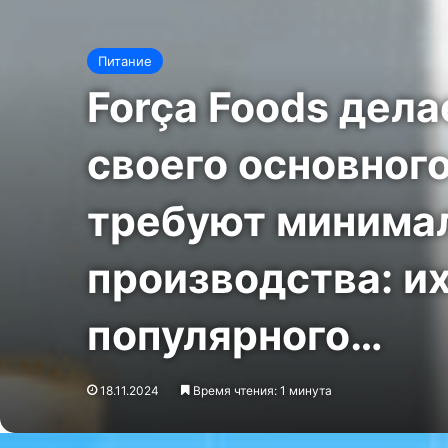
Питание
Força Foods дела
своего основног
требуют минима
производства: их
популярного…
18.11.2024
Время чтения: 1 минута