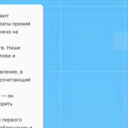
тают
реаты премий
ожно на
тв. Наши
лове и
вление, в
 сочетающий
— он
орить
с первого
 облегчение и