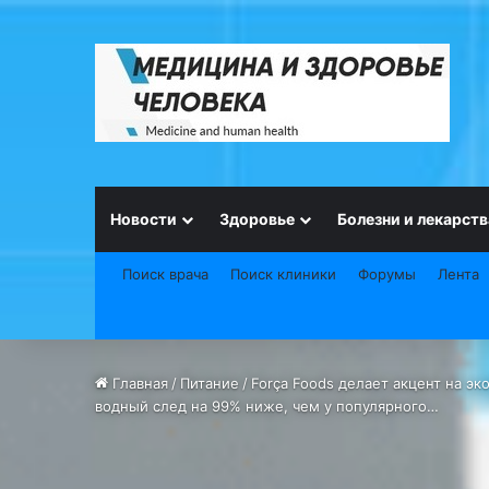
Новости
Здоровье
Болезни и лекарств
Поиск врача
Поиск клиники
Форумы
Лента
Главная
/
Питание
/
Força Foods делает акцент на э
водный след на 99% ниже, чем у популярного…