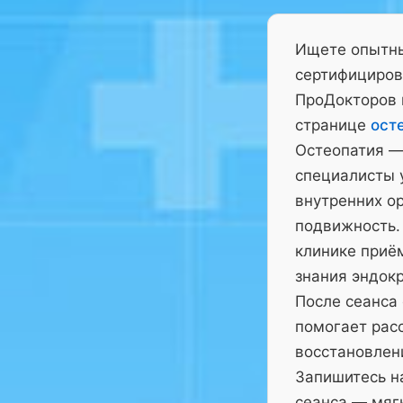
Ищете опытны
сертифициров
ПроДокторов 
странице
ост
Остеопатия —
специалисты у
внутренних ор
подвижность.
клинике приё
знания эндокр
После сеанса
помогает рас
восстановлен
Запишитесь на
сеанса — мягк