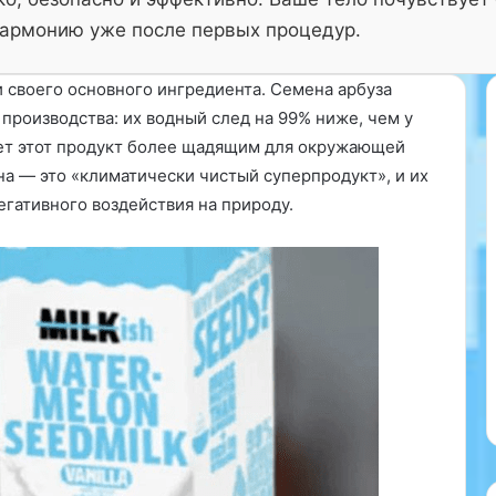
армонию уже после первых процедур.
и своего основного ингредиента. Семена арбуза
производства: их водный след на 99% ниже, чем у
ает этот продукт более щадящим для окружающей
верситета штата
24.11.2024
на — это «климатически чистый суперпродукт», и их
Я
овили, что
Японские ученые из
гативного воздействия на природу.
п
отребление
Университета Мейдзё
о
о 161 грамма в
обнаружили, что
н
с
ески не
цианобактерии вида
к
яния на
Aphanothece sacrum могут
и
ердечно-
синтезировать соединения,
е
болеваний,
защищающие кожу и
у
замедляющие ее старение….
ч
е
н
ы
е