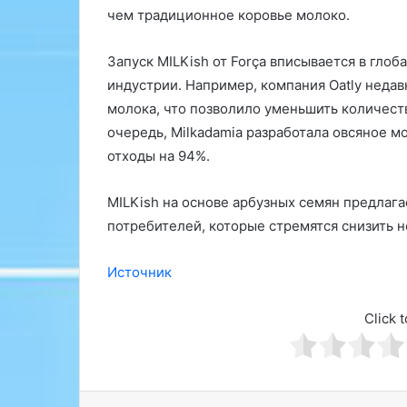
чем традиционное коровье молоко.
о
т
р
Запуск MILKish от Força вписывается в гло
е
индустрии. Например, компания Oatly недав
б
молока, что позволило уменьшить количеств
л
е
очередь, Milkadamia разработала овсяное м
н
отходы на 94%.
и
е
MILKish на основе арбузных семян предлага
г
потребителей, которые стремятся снизить н
о
в
я
Источник
д
и
Click t
н
ы
(
о
к