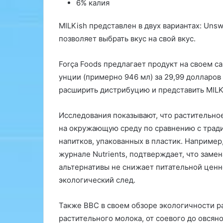
а
6% калия
н
о
MILKish представлен в двух вариантах: Unswe
в
позволяет выбрать вкус на свой вкус.
и
л
Força Foods предлагает продукт на своем с
и
,
унции (примерно 946 мл) за 29,99 долларо
ч
расширить дистрибуцию и представить MILK
т
о
Исследования показывают, что растительно
у
м
на окружающую среду по сравнению с трад
е
напитков, упакованных в пластик. Например
р
журнале Nutrients, подтверждает, что зам
е
альтернативы не снижает питательной ценн
н
н
экологический след.
о
е
Также BBC в своем обзоре экологичности р
у
растительного молока, от соевого до овсян
п