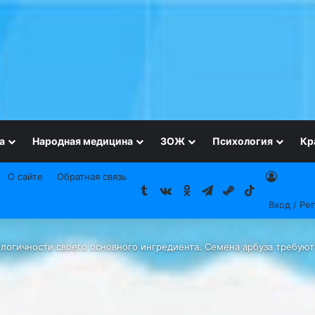
а
Народная медицина
ЗОЖ
Психология
Кр
О сайте
Обратная связь
Tumblr
vk.com
Одноклассники
Telegram
Steam
TikTok
Вход / Ре
кологичности своего основного ингредиента. Семена арбуза требую