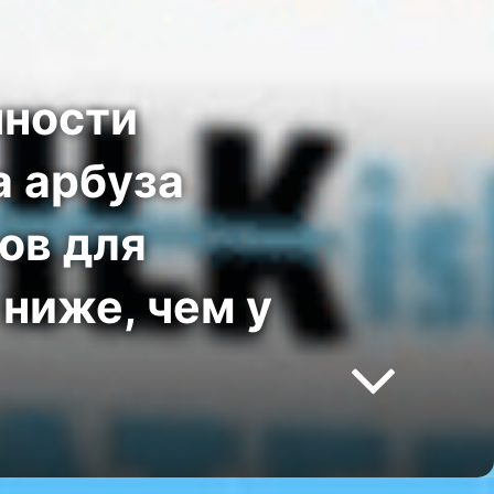
чности
а арбуза
ов для
ниже, чем у