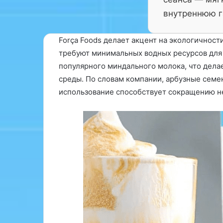
внутреннюю г
Força Foods делает акцент на экологичност
требуют минимальных водных ресурсов для 
02.12.2024
популярного миндального молока, что дел
Ученые из Уни
среды. По словам компании, арбузные семе
С
У
Индиана устан
использование способствует сокращению не
о
ч
умеренное уп
м
е
говядины (окол
н
н
о
ы
день) практич
л
е
оказывает вли
о
и
биомаркеры с
г
з
сосудистых за
12.03.2025
У
Сомнолог
такие…
н
и
в
е
р