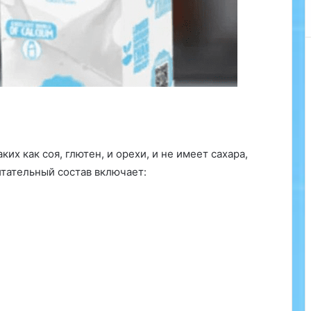
и
з
У
н
и
в
е
р
с
и
т
их как соя, глютен, и орехи, и не имеет сахара,
е
итательный состав включает:
т
а
М
е
й
д
з
ё
о