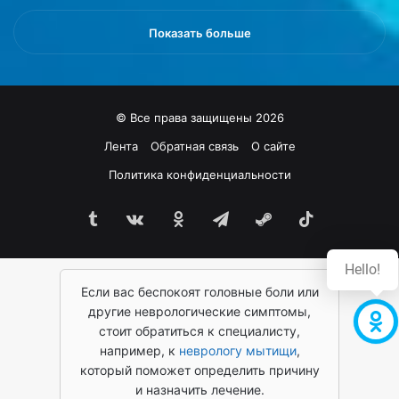
Показать больше
© Все права защищены 2026
Лента
Обратная связь
О сайте
Политика конфиденциальности
Tumblr
vk.com
Одноклассники
Telegram
Steam
TikTok
Hello!
Если вас беспокоят головные боли или
другие неврологические симптомы,
стоит обратиться к специалисту,
например, к
неврологу мытищи
,
который поможет определить причину
и назначить лечение.