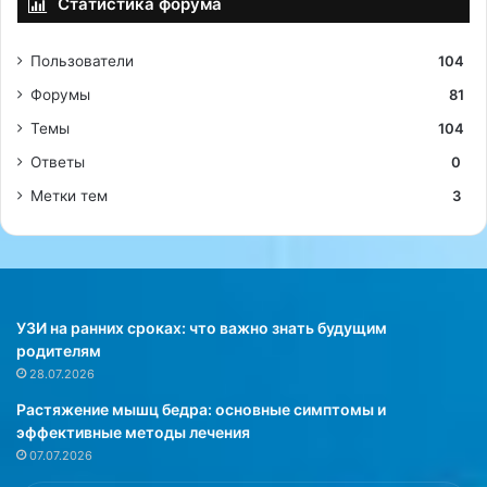
Статистика форума
Пользователи
104
Форумы
81
Темы
104
Ответы
0
Метки тем
3
УЗИ на ранних сроках: что важно знать будущим
родителям
28.07.2026
Растяжение мышц бедра: основные симптомы и
эффективные методы лечения
07.07.2026