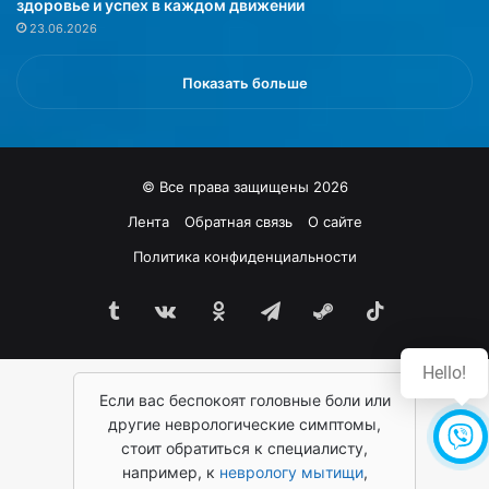
здоровье и успех в каждом движении
р
т
23.06.2026
о
ь
с
и
т
х
Показать больше
у
п
д
р
и
и
г
ч
© Все права защищены 2026
р
и
и
н
Лента
Обратная связь
О сайте
п
о
Политика конфиденциальности
п
й
а
.
,
Tumblr
vk.com
Одноклассники
Telegram
Steam
TikTok
О
в
б
ч
э
Hello!
а
т
с
Если вас беспокоят головные боли или
о
т
м
другие неврологические симптомы,
н
в
стоит обратиться к специалисту,
о
э
например, к
неврологу мытищи
,