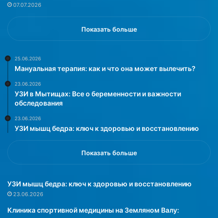
07.07.2026
е
и
—
е
и
з
Показать больше
п
а
о
б
д
о
25.06.2026
Мануальная терапия: как и что она может вылечить?
у
л
м
е
23.06.2026
а
в
УЗИ в Мытищах: Все о беременности и важности
т
а
обследования
ь
н
23.06.2026
о
и
УЗИ мышц бедра: ключ к здоровью и восстановлению
з
й
а
,
щ
н
Показать больше
и
о
т
н
е
е
УЗИ мышц бедра: ключ к здоровью и восстановлению
о
с
23.06.2026
т
т
Клиника спортивной медицины на Земляном Валу:
п
а