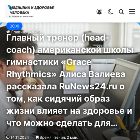
Войти
Switch ski
Искат
М
ЗОЖ
Главная
/
ЗОЖ
Главный тренер (head
coach) американской школы
гимнастики «Grace
Rhythmics» Алиса Валиева
рассказала RuNews24.ru о
том, как сидячий образ
жизни влияет на здоровье и
что можно сделать для…
14.11.2024
Время чтения: 2 мин.