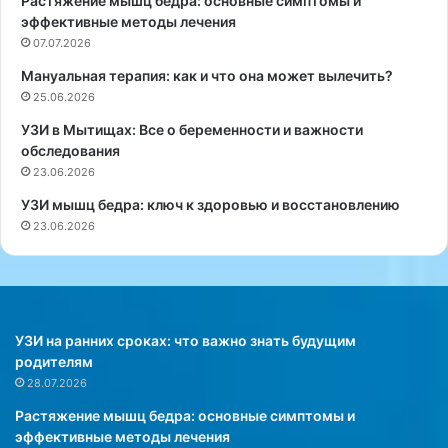
Растяжение мышц бедра: основные симптомы и
т
н
эффективные методы лечения
ь
и
з
07.07.2026
е
а
м
Мануальная терапия: как и что она может вылечить?
б
о
25.06.2026
о
ж
т
е
УЗИ в Мытищах: Все о беременности и важности
у
т
обследования
о
у
23.06.2026
з
с
УЗИ мышц бедра: ключ к здоровью и восстановлению
д
у
23.06.2026
о
г
р
у
о
б
в
и
ь
т
е
ь
УЗИ на ранних сроках: что важно знать будущим
в
т
родителям
о
е
28.07.2026
о
ч
Растяжение мышц бедра: основные симптомы и
б
е
эффективные методы лечения
щ
н