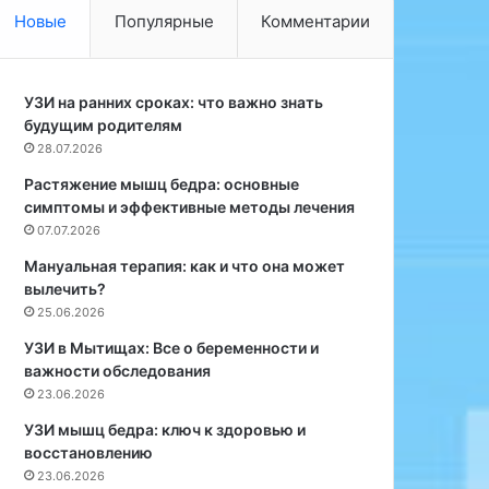
л
а
Новые
Популярные
Комментарии
и
л
с
к
ь
о
с
УЗИ на ранних сроках: что важно знать
г
о
будущим родителям
о
в
л
28.07.2026
е
я
Растяжение мышц бедра: основные
т
н
симптомы и эффективные методы лечения
а
е
07.07.2026
м
с
и
н
Мануальная терапия: как и что она может
,
и
вылечить?
к
ж
25.06.2026
а
а
УЗИ в Мытищах: Все о беременности и
к
е
важности обследования
в
т
23.06.2026
ы
в
б
р
УЗИ мышц бедра: ключ к здоровью и
р
е
восстановлению
а
д
23.06.2026