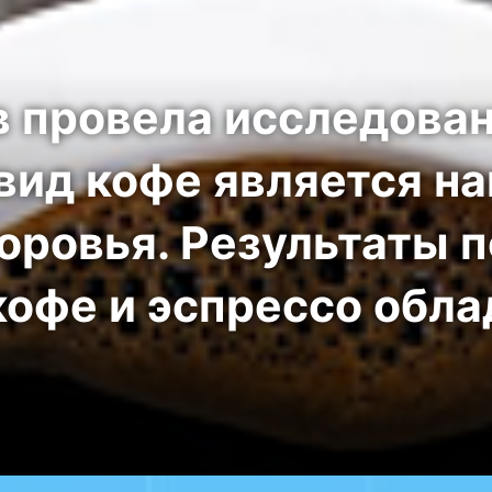
в провела исследован
 вид кофе является н
оровья. Результаты п
офе и эспрессо обл