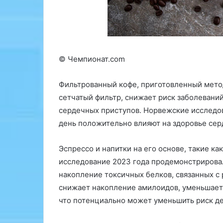
ы
к
е
т
в
ы
о
м
п
о
р
г
© Чемпионат.com
о
у
с
т
Фильтрованный кофе, приготовленный мето
ы
п
сетчатый фильтр, снижает риск заболеваний
о
р
н
и
сердечных приступов. Норвежские исследов
а
в
день положительно влияют на здоровье сер
к
е
р
с
Эспрессо и напитки на его основе, такие ка
у
т
исследование 2023 года продемонстрировал
т
и
к
к
накопление токсичных белков, связанных с
е
с
снижает накопление амилоидов, уменьшает 
П
н
что потенциально может уменьшить риск д
Ф
и
ж