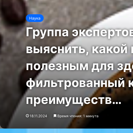
Наука
Группа эксперто
выяснить, какой
полезным для зд
фильтрованный к
преимуществ…
18.11.2024
Время чтения: 1 минута