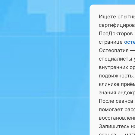
Ищете опытны
сертифициров
ПроДокторов 
странице
ост
Остеопатия —
специалисты у
внутренних ор
подвижность.
клинике приё
знания эндокр
После сеанса
помогает рас
восстановлен
Запишитесь на
сеанса — мягк