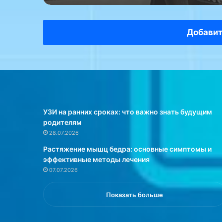
е
л
а
Добавит
н
и
я
,
п
р
е
д
УЗИ на ранних сроках: что важно знать будущим
у
родителям
п
28.07.2026
р
Растяжение мышц бедра: основные симптомы и
е
эффективные методы лечения
д
07.07.2026
и
л
в
Показать больше
р
а