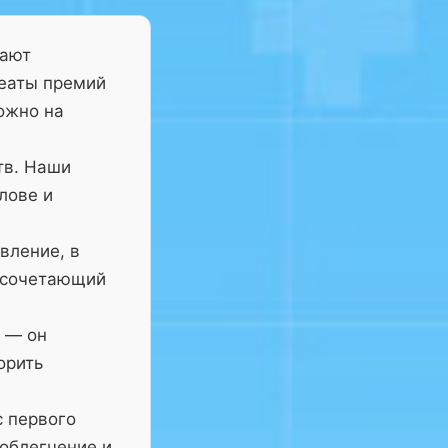
тают
реаты премий
ожно на
тв. Наши
лове и
вление, в
 сочетающий
— он
орить
с первого
 облегчение и