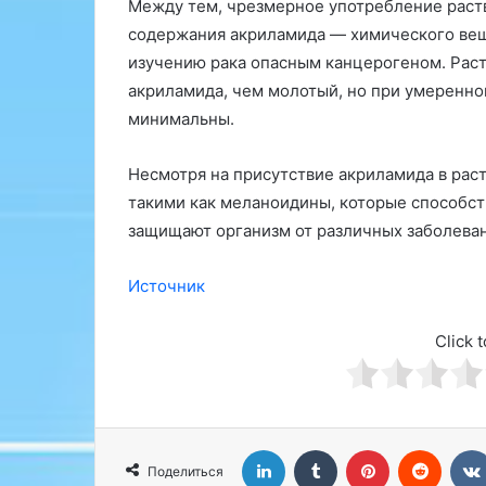
р
е
Между тем, чрезмерное употребление раст
а
н
содержания акриламида — химического вещ
з
и
изучению рака опасным канцерогеном. Раст
б
ю
акриламида, чем молотый, но при умеренном
о
у
р
р
минимальны.
и
о
с
в
Несмотря на присутствие акриламида в раст
о
н
такими как меланоидины, которые способст
в
я
защищают организм от различных заболева
е
т
т
е
ы
с
Источник
»
т
о
Click t
с
т
е
р
о
LinkedIn
Tumblr
Pinterest
Reddit
н
Поделиться
а