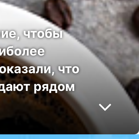
ие, чтобы
аиболее
оказали, что
адают рядом