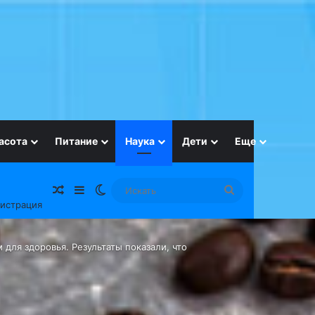
асота
Питание
Наука
Дети
Еще
Случайная статья
Sidebar
Switch skin
Искать
гистрация
для здоровья. Результаты показали, что