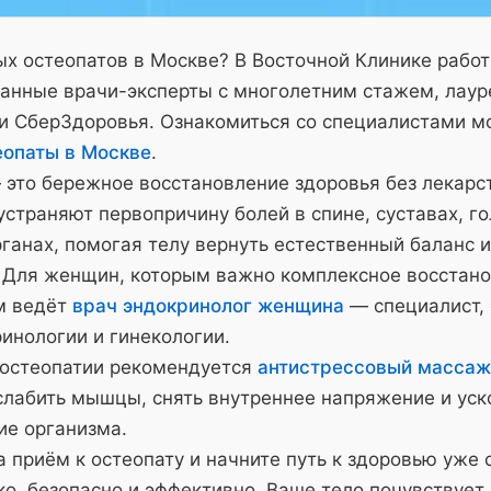
х остеопатов в Москве? В Восточной Клинике рабо
анные врачи-эксперты с многолетним стажем, лау
и СберЗдоровья. Ознакомиться со специалистами м
еопаты в Москве
.
 это бережное восстановление здоровья без лекарс
страняют первопричину болей в спине, суставах, го
ганах, помогая телу вернуть естественный баланс и
 Для женщин, которым важно комплексное восстано
м ведёт
врач эндокринолог женщина
— специалист,
инологии и гинекологии.
 остеопатии рекомендуется
антистрессовый массаж
слабить мышцы, снять внутреннее напряжение и уск
ие организма.
 приём к остеопату и начните путь к здоровью уже 
о, безопасно и эффективно. Ваше тело почувствует