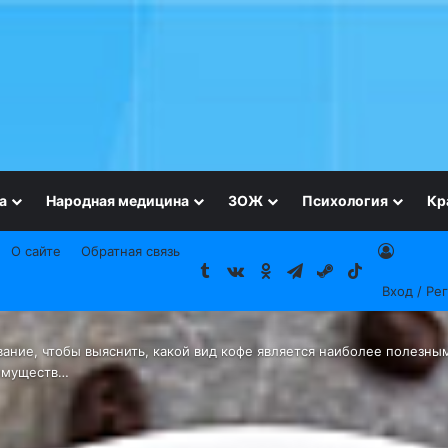
а
Народная медицина
ЗОЖ
Психология
Кр
О сайте
Обратная связь
Tumblr
vk.com
Одноклассники
Telegram
Steam
TikTok
Вход / Ре
ание, чтобы выяснить, какой вид кофе является наиболее полезным 
еимуществ…