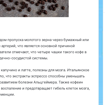
е
л
ь
с
к
о
г
о
дом пропуска молотого зерна через бумажный или
у
 артерий, что является основной причиной
н
и
атели отмечают, что четыре чашки такого кофе в
в
дечно-сосудистой системы.
е
р
к капучино и латте, полезны для мозга. Итальянское
с
о, что экстракты эспрессо способны уменьшать
и
т
 развитием болезни Альцгеймера. Также кофеин
е
воспаление и предотвращает гибель клеток мозга,
т
еменции.
а
(