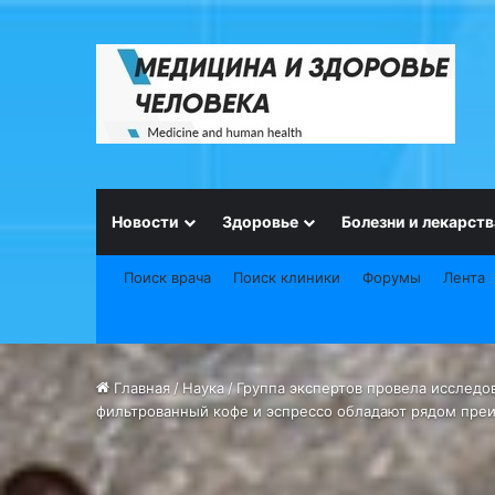
Новости
Здоровье
Болезни и лекарств
Поиск врача
Поиск клиники
Форумы
Лента
Главная
/
Наука
/
Группа экспертов провела исследов
фильтрованный кофе и эспрессо обладают рядом пр