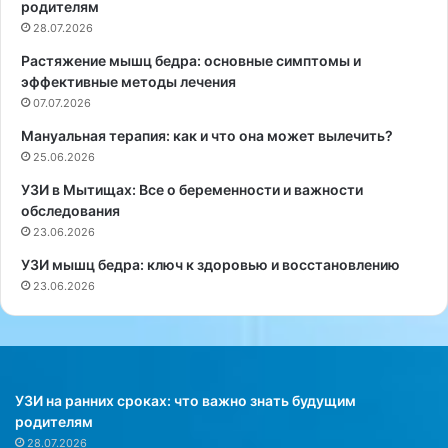
родителям
и
л
28.07.2026
н
о
Растяжение мышц бедра: основные симптомы и
е
г
эффективные методы лечения
к
и
о
07.07.2026
в
л
м
Мануальная терапия: как и что она может вылечить?
о
о
25.06.2026
г
с
а
к
УЗИ в Мытищах: Все о беременности и важности
б
в
обследования
о
е
23.06.2026
л
УЗИ мышц бедра: ключ к здоровью и восстановлению
е
23.06.2026
е
5
л
е
т
.
УЗИ на ранних сроках: что важно знать будущим
З
родителям
а
28.07.2026