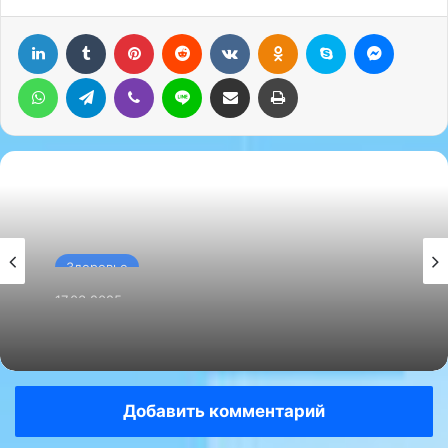
LinkedIn
Tumblr
Pinterest
Reddit
Вконтакте
Одноклассники
Skype
Messenger
WhatsApp
Telegram
Viber
Line
Поделиться через электронную почту
Печатать
Здоровье
17.03.2025
Здоровье
Травматолог
19.03.2025
Добавить комментарий