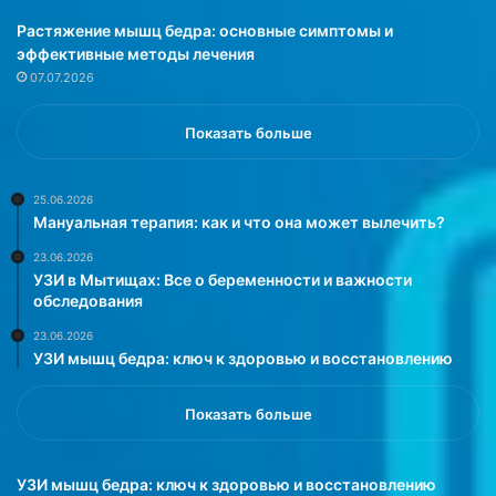
э
Растяжение мышц бедра: основные симптомы и
т
эффективные методы лечения
о
07.07.2026
в
р
е
Показать больше
м
я
о
25.06.2026
Мануальная терапия: как и что она может вылечить?
п
у
23.06.2026
х
УЗИ в Мытищах: Все о беременности и важности
о
обследования
л
23.06.2026
ь
УЗИ мышц бедра: ключ к здоровью и восстановлению
д
о
с
Показать больше
т
и
г
УЗИ мышц бедра: ключ к здоровью и восстановлению