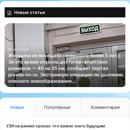
Психиатр
Новые статьи
Ж
л
е
у
н
ч
щ
ш
04.12.2024
и
и
Женщина не посещала гинеколога более 5 лет.
н
е
За это время опухоль достигла гигантских
а
д
размеров — 40 на 35 см, сообщает портал
н
е
pravda-nn.ru. Экстренную операцию по удалению
е
т
опасного новообразования…
п
с
о
к
с
и
е
е
щ
н
Новые
Популярные
Комментарии
а
е
л
в
а
р
УЗИ на ранних сроках: что важно знать будущим
г
о