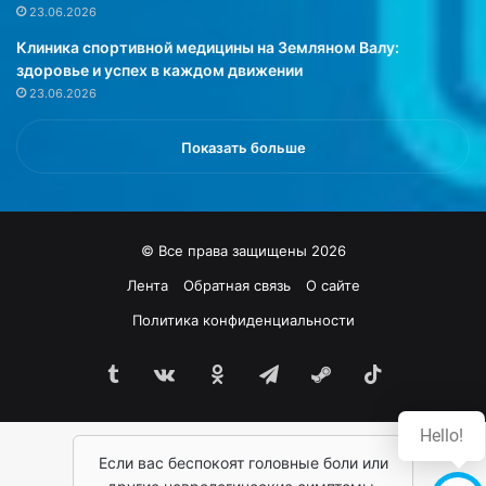
л
23.06.2026
а
Клиника спортивной медицины на Земляном Валу:
г
здоровье и успех в каждом движении
и
23.06.2026
г
а
н
Показать больше
т
с
к
и
© Все права защищены 2026
х
р
Лента
Обратная связь
О сайте
а
Политика конфиденциальности
з
м
е
Tumblr
vk.com
Одноклассники
Telegram
Steam
TikTok
р
о
Hello!
в
—
Если вас беспокоят головные боли или
4