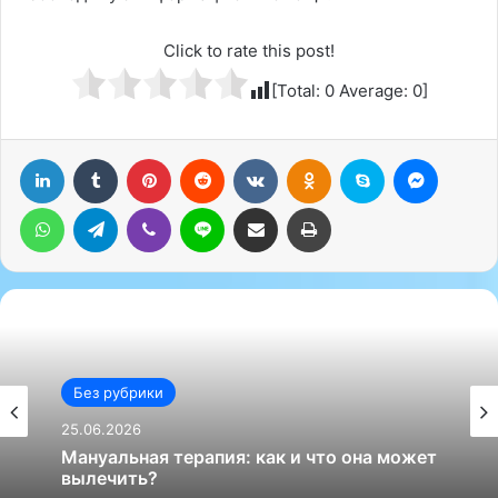
Click to rate this post!
[Total:
0
Average:
0
]
LinkedIn
Tumblr
Pinterest
Reddit
Вконтакте
Одноклассники
Skype
Messenger
WhatsApp
Telegram
Viber
Line
Поделиться через электронную почту
Печатать
Без рубрики
25.06.2026
Мануальная терапия: как и что она может
вылечить?