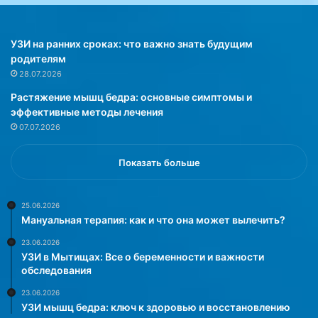
р
о
о
р
д
о
УЗИ на ранних сроках: что важно знать будущим
ц
в
родителям
е
ь
28.07.2026
в
ю
Растяжение мышц бедра: основные симптомы и
.
с
эффективные методы лечения
О
е
07.07.2026
б
р
э
д
т
ц
Показать больше
о
а
м
»
с
25.06.2026
Мануальная терапия: как и что она может вылечить?
о
о
23.06.2026
б
УЗИ в Мытищах: Все о беременности и важности
щ
обследования
а
23.06.2026
е
УЗИ мышц бедра: ключ к здоровью и восстановлению
т