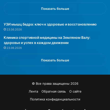
г
л
Показать больше
а
в
р
УЗИ мышц бедра: ключ к здоровью и восстановлению
е
23.06.2026
д
Клиника спортивной медицины на Земляном Валу:
И
здоровье и успех в каждом движении
А
23.06.2026
«
С
т
Показать больше
а
ц
и
о
© Все права защищены 2026
н
а
Лента
Обратная связь
О сайте
р
Политика конфиденциальности
-
П