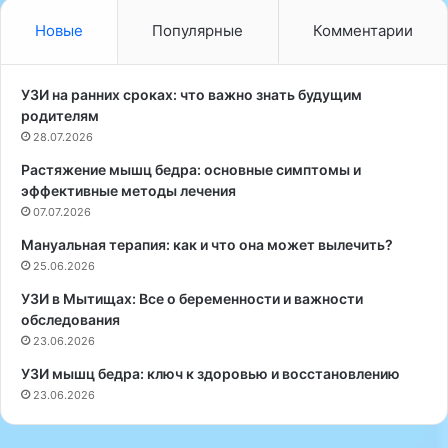
н
:
а
С
Новые
Популярные
Комментарии
ч
о
а
в
л
р
УЗИ на ранних сроках: что важно знать будущим
о
е
родителям
п
м
28.07.2026
е
е
Растяжение мышц бедра: основные симптомы и
р
н
эффективные методы лечения
и
н
р
07.07.2026
ы
о
е
Мануальная терапия: как и что она может вылечить?
в
п
25.06.2026
а
о
т
д
УЗИ в Мытищах: Все о беременности и важности
ь
х
обследования
н
о
23.06.2026
и
д
УЗИ мышц бедра: ключ к здоровью и восстановлению
ж
ы
23.06.2026
е
к
г
з
о
д