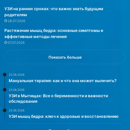
л
и
я
з
УЗИ на ранних сроках: что важно знать будущим
ю
д
родителям
т
о
28.07.2026
в
р
Растяжение мышц бедра: основные симптомы и
в
о
эффективные методы лечения
ы
в
07.07.2026
п
ь
е
я
ч
(
Показать больше
к
S
у
I
,
N
25.06.2026
Мануальная терапия: как и что она может вылечить?
о
H
д
)
23.06.2026
н
К
УЗИ в Мытищах: Все о беременности и важности
а
и
обследования
к
т
23.06.2026
о
а
УЗИ мышц бедра: ключ к здоровью и восстановлению
з
й
а
с
ч
к