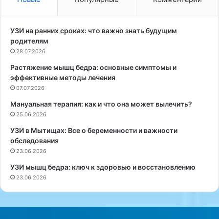
ю
с
т
к
с
о
УЗИ на ранних сроках: что важно знать будущим
к
г
родителям
о
о
28.07.2026
р
и
Растяжение мышц бедра: основные симптомы и
и
н
эффективные методы лечения
ц
с
е
07.07.2026
т
й
и
Мануальная терапия: как и что она может вылечить?
ч
т
25.06.2026
а
у
й
т
УЗИ в Мытищах: Все о беременности и важности
и
а
обследования
л
п
23.06.2026
и
и
УЗИ мышц бедра: ключ к здоровью и восстановлению
д
т
23.06.2026
о
а
б
н
а
и
в
я