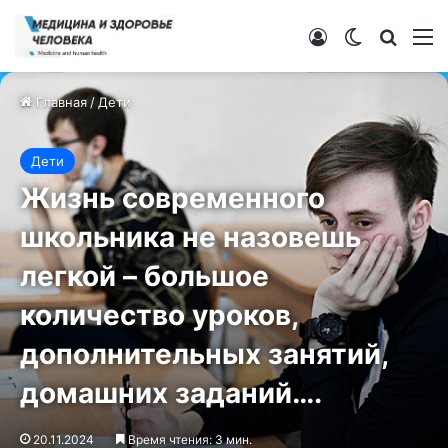
Войти
Switch ski
Искат
М
Главная
/
Дети
Дети
Жизнь современного
школьника не назовешь
легкой – большое
количество уроков,
дополнительных занятий,
домашних заданий….
20.11.2024
Время чтения: 3 мин.