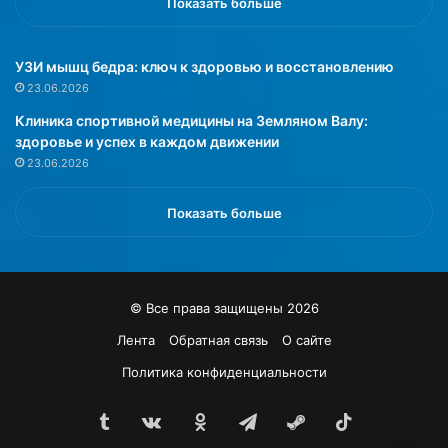
Показать больше
а
о
с
й
т
а
УЗИ мышц бедра: ключ к здоровью и восстановлению
у
к
23.06.2026
ю
а
Клиника спортивной медицины на Земляном Валу:
и
д
здоровье и успех в каждом движении
н
е
23.06.2026
е
м
п
и
о
и
Показать больше
д
н
о
а
з
у
р
к
© Все права защищены 2026
е
у
в
с
Лента
Обратная связь
О сайте
а
т
Политика конфиденциальности
ю
а
т
н
о
Tumblr
vk.com
Одноклассники
Telegram
Steam
TikTok
о
е
в