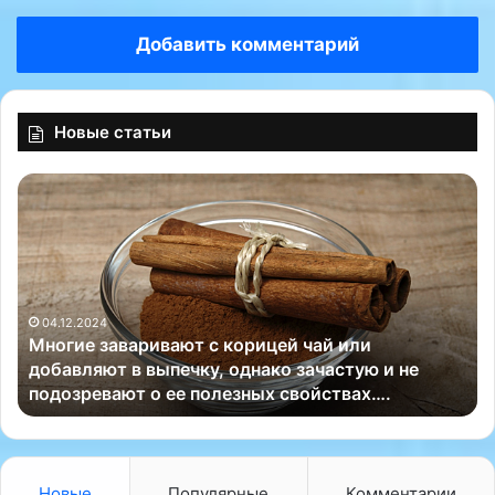
Добавить комментарий
Новые статьи
М
У
н
ч
о
е
г
н
и
ы
е
е
з
04.12.2024
и
Многие заваривают с корицей чай или
а
з
добавляют в выпечку, однако зачастую и не
в
Ш
подозревают о ее полезных свойствах….
а
а
р
н
и
х
в
а
а
й
Новые
Популярные
Комментарии