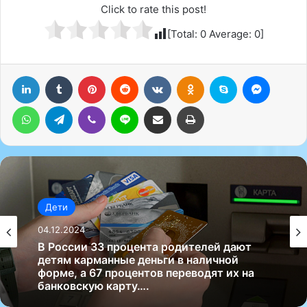
Click to rate this post!
[Total:
0
Average:
0
]
LinkedIn
Tumblr
Pinterest
Reddit
Вконтакте
Одноклассники
Skype
Messenger
WhatsApp
Telegram
Viber
Line
Поделиться через электронную почту
Печатать
Дети
04.12.2024
В России 33 процента родителей дают
детям карманные деньги в наличной
форме, а 67 процентов переводят их на
банковскую карту….