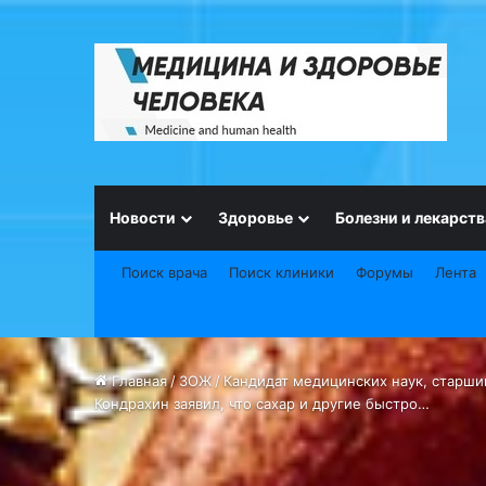
Новости
Здоровье
Болезни и лекарств
Поиск врача
Поиск клиники
Форумы
Лента
Главная
/
ЗОЖ
/
Кандидат медицинских наук, старш
Кондрахин заявил, что сахар и другие быстро…