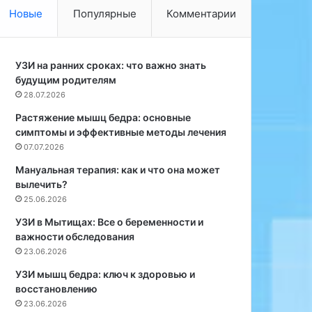
в
с
Новые
Популярные
Комментарии
е
к
т
о
с
г
к
УЗИ на ранних сроках: что важно знать
о
о
будущим родителям
у
й
н
28.07.2026
з
и
Растяжение мышц бедра: основные
а
в
симптомы и эффективные методы лечения
к
е
07.07.2026
у
р
с
с
Мануальная терапия: как и что она может
к
и
вылечить?
е
т
25.06.2026
с
е
УЗИ в Мытищах: Все о беременности и
ф
т
важности обследования
а
а
23.06.2026
р
п
ш
о
УЗИ мышц бедра: ключ к здоровью и
и
к
восстановлению
р
о
23.06.2026