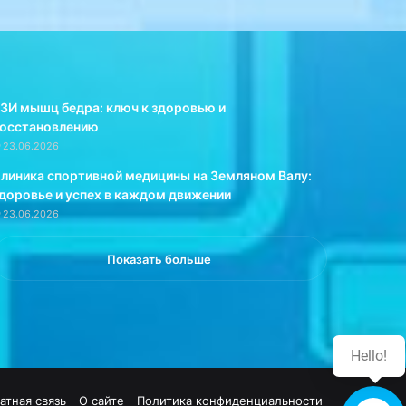
л
л
а
о
г
р
а
с
е
к
м
о
ЗИ мышц бедра: ключ к здоровью и
п
г
осстановлению
р
о
23.06.2026
и
у
линика спортивной медицины на Земляном Валу:
г
н
доровье и успех в каждом движении
о
и
23.06.2026
т
в
о
е
в
р
Показать больше
и
с
т
и
ь
т
е
е
е
т
Hello!
в
а
д
М
атная связь
О сайте
Политика конфиденциальности