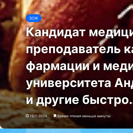
ЗОЖ
Кандидат медици
преподаватель 
фармации и меди
университета Ан
и другие быстро
19.11.2024
Время чтения меньше минуты