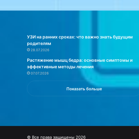
е
Владимир Болибок. 
и
з
беседе с…
о
б
р
УЗИ на ранних сроках: что важно знать будущим
а
родителям
ж
28.07.2026
е
Растяжение мышц бедра: основные симптомы и
н
эффективные методы лечения
и
07.07.2026
я
ж
и
Показать больше
з
н
и
в
с
о
ц
© Все права защищены 2026