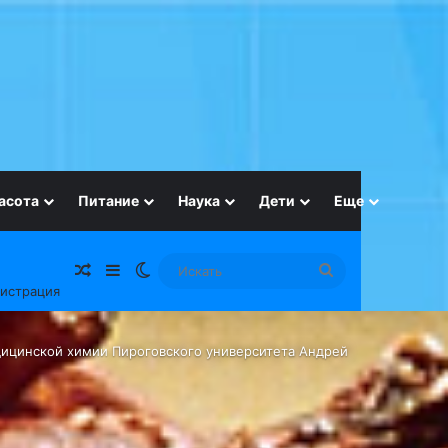
асота
Питание
Наука
Дети
Еще
Случайная статья
Sidebar
Switch skin
Искать
гистрация
дицинской химии Пироговского университета Андрей