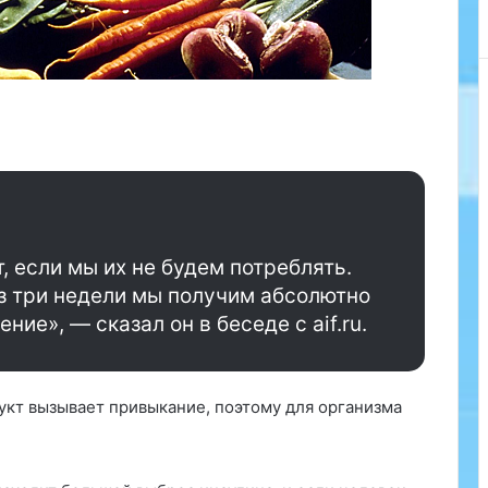
й
—
о
д
и
н
и
з
г
л
а
в
, если мы их не будем потреблять.
н
ез три недели мы получим абсолютно
ы
ие», — сказал он в беседе с aif.ru.
х
а
т
р
укт вызывает привыкание, поэтому для организма
и
б
у