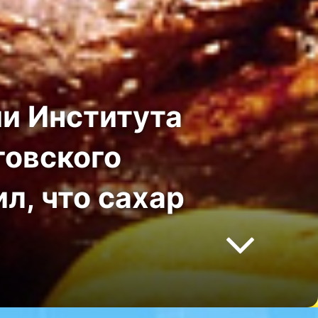
и Института
говского
л, что сахар