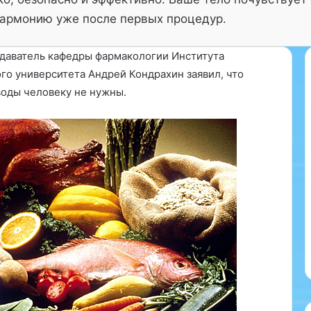
армонию уже после первых процедур.
одаватель кафедры фармакологии Института
о университета Андрей Кондрахин заявил, что
воды человеку не нужны.
С
е
л
е
26.11.2024
д
Селедка под шубой — один из
к
главных атрибутов
а
использовали
новогоднего застолья. Но что,
п
на кухне в
если подойти к рецепту
о
равы.
творчески?
д
ш
у
б
о