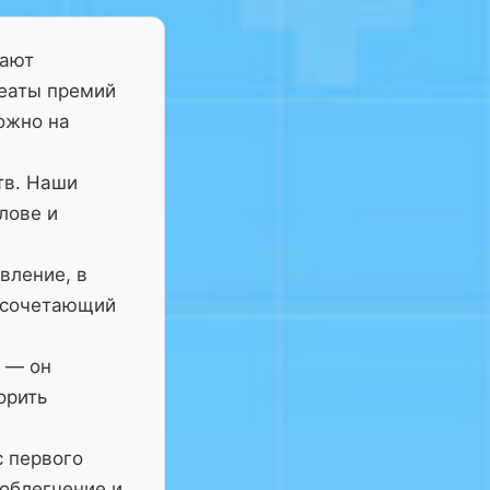
тают
реаты премий
ожно на
тв. Наши
лове и
вление, в
 сочетающий
— он
орить
с первого
 облегчение и