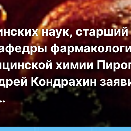
нских наук, старший
кафедры фармакологи
цинской химии Пиро
дрей Кондрахин заяви
…