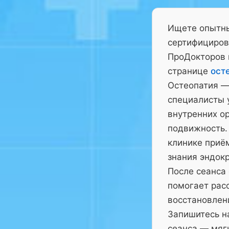
Ищете опытны
сертифициров
ПроДокторов 
странице
ост
Остеопатия —
специалисты у
внутренних ор
подвижность.
клинике приё
знания эндокр
После сеанса
помогает рас
восстановлен
Запишитесь на
сеанса — мягк