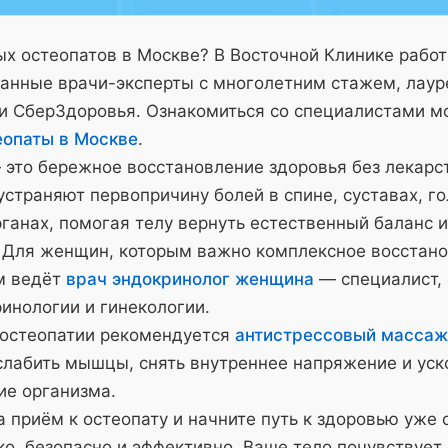
х остеопатов в Москве? В Восточной Клинике рабо
анные врачи-эксперты с многолетним стажем, лау
и СберЗдоровья. Ознакомиться со специалистами м
еопаты в Москве
.
 это бережное восстановление здоровья без лекарс
страняют первопричину болей в спине, суставах, го
ганах, помогая телу вернуть естественный баланс и
 Для женщин, которым важно комплексное восстано
м ведёт
врач эндокринолог женщина
— специалист,
инологии и гинекологии.
 остеопатии рекомендуется
антистрессовый массаж
слабить мышцы, снять внутреннее напряжение и уск
ие организма.
 приём к остеопату и начните путь к здоровью уже 
о, безопасно и эффективно. Ваше тело почувствует