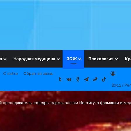
а
Народная медицина
ЗОЖ
Психология
Кр
О сайте
Обратная связь
Tumblr
vk.com
Одноклассники
Telegram
Steam
TikTok
Вход / Ре
ий преподаватель кафедры фармакологии Института фармации и ме