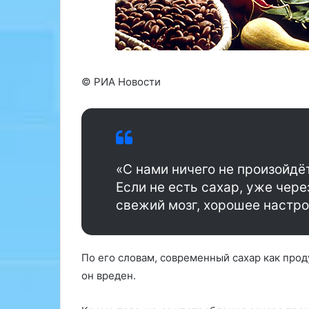
л
о
ь
л
ш
ь
о
з
е
о
в
в
© РИА Новости
л
а
и
л
я
и
н
л
и
а
е
в
«С нами ничего не произойдёт
н
р
Если не есть сахар, уже чер
а
о
свежий мозг, хорошее настроен
ф
в
о
ы
р
й
м
л
По его словам, современный сахар как прод
и
и
он вреден.
р
с
о
т