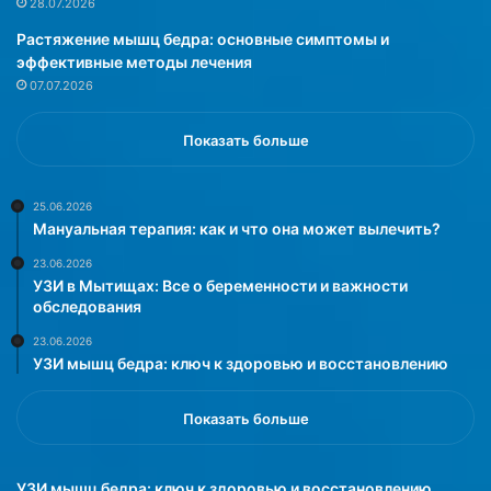
28.07.2026
а
н
Растяжение мышц бедра: основные симптомы и
,
в
эффективные методы лечения
ч
1
07.07.2026
т
9
о
9
к
0
Показать больше
а
-
л
х
ь
г
25.06.2026
Мануальная терапия: как и что она может вылечить?
к
о
у
д
23.06.2026
л
а
УЗИ в Мытищах: Все о беременности и важности
я
х
обследования
т
,
23.06.2026
о
в
УЗИ мышц бедра: ключ к здоровью и восстановлению
р
н
к
о
а
в
Показать больше
л
ь
о
в
р
е
УЗИ мышц бедра: ключ к здоровью и восстановлению