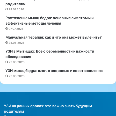
а
р
родителям
р
ы
28.07.2026
и
й
Растяжение мышц бедра: основные симптомы и
т
б
эффективные методы лечения
а
ы
К
07.07.2026
л
о
о
Мануальная терапия: как и что она может вылечить?
р
с
25.06.2026
о
о
л
б
УЗИ в Мытищах: Все о беременности и важности
е
е
обследования
в
н
23.06.2026
а
н
УЗИ мышц бедра: ключ к здоровью и восстановлению
р
о
23.06.2026
а
п
с
о
с
п
к
у
а
л
з
я
УЗИ на ранних сроках: что важно знать будущим
а
р
родителям
л
е