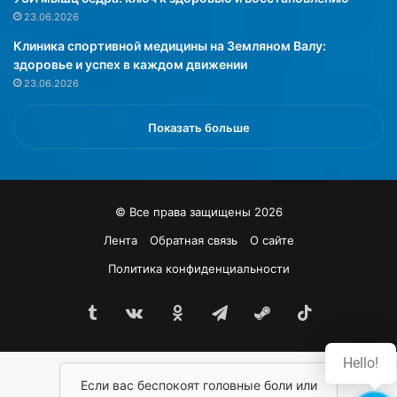
и
р
23.06.2026
й
н
Клиника спортивной медицины на Земляном Валу:
н
у
здоровье и успех в каждом движении
у
л
23.06.2026
ж
с
е
я
н
в
Показать больше
п
м
р
о
о
д
ф
у
© Все права защищены 2026
е
в
с
т
Лента
Обратная связь
О сайте
с
е
Политика конфиденциальности
и
к
о
у
н
Tumblr
vk.com
Одноклассники
Telegram
Steam
TikTok
щ
а
е
л
м
Hello!
ь
с
н
Если вас беспокоят головные боли или
е