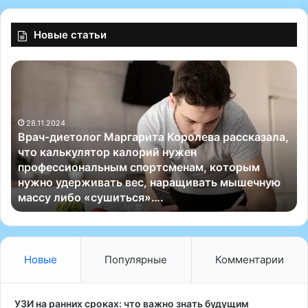
Новые статьи
В
В
р
я
а
з
ч
а
28.11.2024
-
н
Врач-диетолог Маргарита Королева рассказала,
д
ы
что калькулятор калорий нужен
и
й
профессиональным спортсменам, которым
е
ж
нужно удерживать вес, наращивать мышечную
т
и
массу либо «сушиться»….
о
л
л
е
о
т
г
,
М
к
Новые
Популярные
Комментарии
а
о
р
т
г
о
УЗИ на ранних сроках: что важно знать будущим