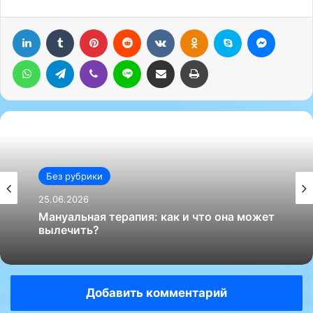
LinkedIn
Tumblr
Pinterest
Reddit
Вконтакте
Одноклассники
Skype
Messenger
WhatsApp
Telegram
Viber
Line
Поделиться через электронную почту
Печатать
Без рубрики
25.06.2026
Мануальная терапия: как и что она может
вылечить?
Добавить комментарий