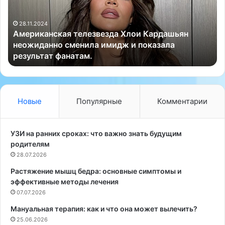
и
е
к
н
й
а
28.11.2024
и
Американская телезвезда Хлои Кардашьян
н
е
неожиданно сменила имидж и показала
с
м
.
результат фанатам.
к
в
а
р
я
е
т
м
е
е
Новые
Популярные
Комментарии
л
н
е
и
з
о
УЗИ на ранних сроках: что важно знать будущим
в
р
родителям
е
г
28.07.2026
з
а
Растяжение мышц бедра: основные симптомы и
д
н
эффективные методы лечения
а
и
Х
07.07.2026
з
л
м
Мануальная терапия: как и что она может вылечить?
о
п
25.06.2026
и
о