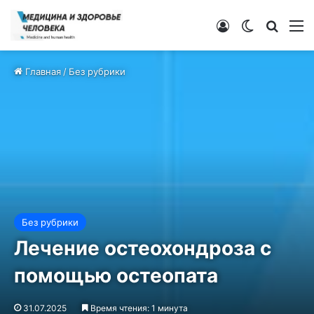
Войти
Switch ski
Искат
М
Главная
/
Без рубрики
Без рубрики
Лечение остеохондроза с
помощью остеопата
31.07.2025
Время чтения: 1 минута