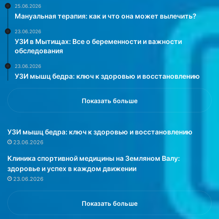
е
з
25.06.2026
Мануальная терапия: как и что она может вылечить?
н
м
и
е
23.06.2026
л
н
УЗИ в Мытищах: Все о беременности и важности
а
е
обследования
и
н
23.06.2026
м
и
УЗИ мышц бедра: ключ к здоровью и восстановлению
и
я
д
м
ж
,
Показать больше
и
и
п
к
о
о
УЗИ мышц бедра: ключ к здоровью и восстановлению
к
ж
23.06.2026
а
а
Клиника спортивной медицины на Земляном Валу:
з
,
здоровье и успех в каждом движении
а
к
23.06.2026
л
о
а
т
р
о
Показать больше
е
р