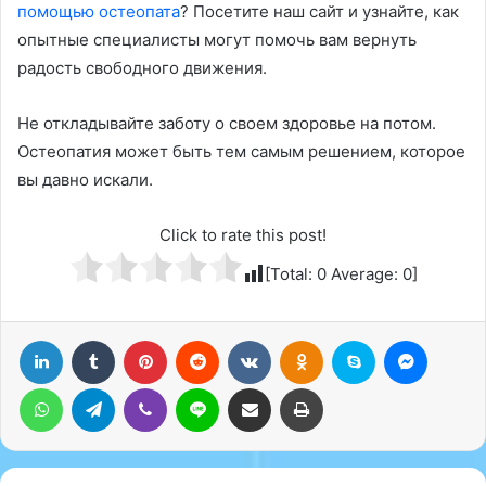
помощью остеопата
? Посетите наш сайт и узнайте, как
опытные специалисты могут помочь вам вернуть
радость свободного движения.
Не откладывайте заботу о своем здоровье на потом.
Остеопатия может быть тем самым решением, которое
вы давно искали.
Click to rate this post!
[Total:
0
Average:
0
]
LinkedIn
Tumblr
Pinterest
Reddit
Вконтакте
Одноклассники
Skype
Messenger
WhatsApp
Telegram
Viber
Line
Поделиться через электронную почту
Печатать