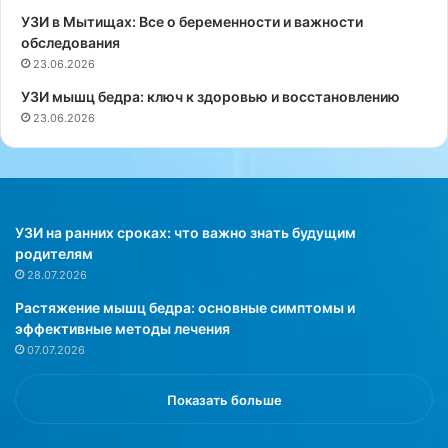
К
д
УЗИ в Мытищах: Все о беременности и важности
а
в
обследования
р
е
23.06.2026
д
р
УЗИ мышц бедра: ключ к здоровью и восстановлению
а
г
23.06.2026
ш
а
ь
е
я
т
н
с
н
я
е
в
УЗИ на ранних сроках: что важно знать будущим
о
о
родителям
ж
з
28.07.2026
и
р
Растяжение мышц бедра: основные симптомы и
д
а
эффективные методы лечения
а
с
07.07.2026
н
т
н
н
о
ы
Показать больше
с
м
м
и