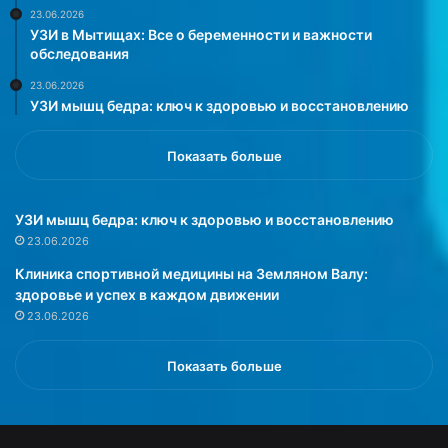
с
с
23.06.2026
а
и
УЗИ в Мытищах: Все о беременности и важности
н
д
обследования
к
и
23.06.2026
ц
т
УЗИ мышц бедра: ключ к здоровью и восстановлению
и
н
и
а
?
м
Показать больше
»
е
с
т
УЗИ мышц бедра: ключ к здоровью и восстановлению
е
23.06.2026
»
Клиника спортивной медицины на Земляном Валу:
,
здоровье и успех в каждом движении
«
23.06.2026
ш
и
л
Показать больше
о
в
о
д