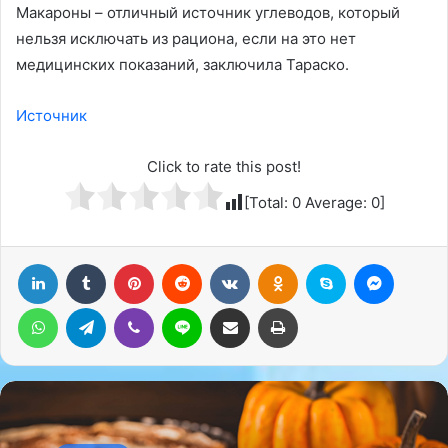
Макароны – отличный источник углеводов, который
нельзя исключать из рациона, если на это нет
медицинских показаний, заключила Тараско.
Источник
Click to rate this post!
[Total:
0
Average:
0
]
LinkedIn
Tumblr
Pinterest
Reddit
Вконтакте
Одноклассники
Skype
Messenger
WhatsApp
Telegram
Viber
Line
Поделиться через электронную почту
Печатать
Питание