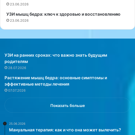
л
и
23.06.2026
г
с
УЗИ мышц бедра: ключ к здоровью и восстановлению
о
п
23.06.2026
р
о
и
с
т
о
м
б
ы
а
и
м
УЗИ на ранних сроках: что важно знать будущим
н
и
родителям
е
«
28.07.2026
п
Н
Растяжение мышц бедра: основные симптомы и
о
и
эффективные методы лечения
п
м
07.07.2026
а
и
с
н
т
у
Показать больше
ь
т
п
е
о
н
25.06.2026
Мануальная терапия: как и что она может вылечить?
д
е