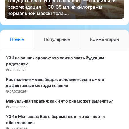
текущего веса. Но есть нюансы. — Правильная
о
т
рекомендация — 30-35 мл на килограмм
р
р
нормальной массы тела….
а
е
х
н
и
е
н
р
т
М
Новые
Популярные
Комментарии
е
и
р
х
н
а
УЗИ на ранних сроках: что важно знать будущим
е
и
родителям
т
л
28.07.2026
а
П
Растяжение мышц бедра: основные симптомы и
ч
р
эффективные методы лечения
а
ы
щ
07.07.2026
г
е
у
Мануальная терапия: как и что она может вылечить?
в
н
25.06.2026
с
о
е
в
УЗИ в Мытищах: Все о беременности и важности
г
д
обследования
о
а
23.06.2026