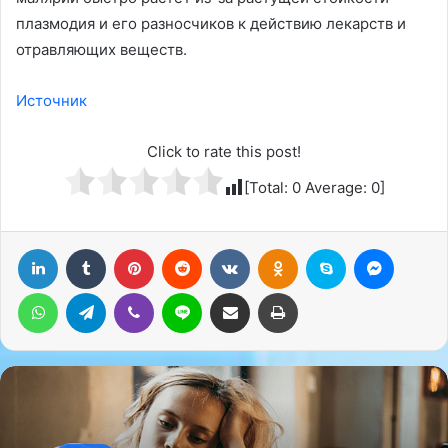
плазмодия и его разносчиков к действию лекарств и
отравляющих веществ.
Источник
Click to rate this post!
[Total:
0
Average:
0
]
LinkedIn
Tumblr
Pinterest
Reddit
Вконтакте
Одноклассники
Skype
Messenger
WhatsApp
Telegram
Viber
Line
Поделиться через электронную почту
Печатать