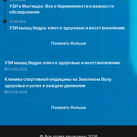
л
ы
УЗИ в Мытищах: Все о беременности и важности
а
е
обследования
:
п
23.06.2026
3
о
УЗИ мышц бедра: ключ к здоровью и восстановлению
0
м
м
о
л
г
Показать больше
в
у
о
т
д
н
УЗИ мышц бедра: ключ к здоровью и восстановлению
ы
а
23.06.2026
н
у
Клиника спортивной медицины на Земляном Валу:
а
ч
здоровье и успех в каждом движении
к
и
23.06.2026
и
т
л
ь
о
с
Показать больше
г
я
р
п
а
о
м
д
© Все права защищены 2026