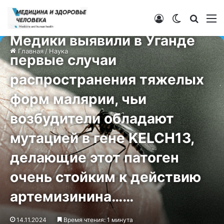
Войти
Switch ski
Искат
М
Наука
Медики выявили в Уганде
Главная
/
Наука
первые случаи
распространения тяжелых
форм малярии, чьи
возбудители обладают
мутацией в гене KELCH13,
делающие этот патоген
очень стойким к действию
артемизинина……
14.11.2024
Время чтения: 1 минута