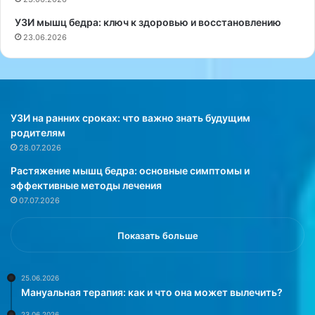
в
л
УЗИ мышц бедра: ключ к здоровью и восстановлению
с
с
23.06.2026
т
о
р
в
е
е
ч
т
а
ы
е
н
УЗИ на ранних сроках: что важно знать будущим
т
о
родителям
с
в
28.07.2026
я
и
Растяжение мышц бедра: основные симптомы и
т
ч
эффективные методы лечения
а
к
07.07.2026
к
а
а
м
я
,
Показать больше
ф
к
о
о
р
т
25.06.2026
Мануальная терапия: как и что она может вылечить?
м
о
у
р
23.06.2026