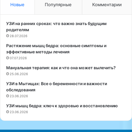
о
з
Новые
Популярные
Комментарии
л
а
о
л
г
,
УЗИ на ранних сроках: что важно знать будущим
З
к
родителям
у
а
28.07.2026
х
к
Растяжение мышц бедра: основные симптомы и
р
и
эффективные методы лечения
а
е
П
07.07.2026
п
а
р
Мануальная терапия: как и что она может вылечить?
в
о
25.06.2026
л
д
о
у
УЗИ в Мытищах: Все о беременности и важности
в
к
обследования
а
т
23.06.2026
о
ы
УЗИ мышц бедра: ключ к здоровью и восстановлению
т
п
23.06.2026
м
р
е
е
т
д