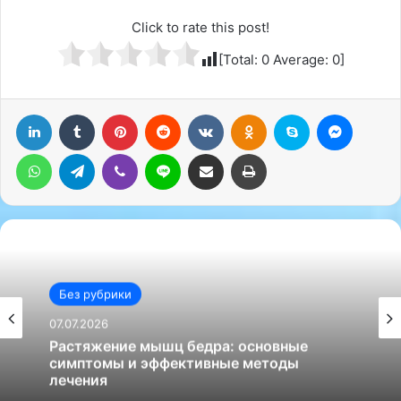
Click to rate this post!
[Total:
0
Average:
0
]
LinkedIn
Tumblr
Pinterest
Reddit
Вконтакте
Одноклассники
Skype
Messenger
WhatsApp
Telegram
Viber
Line
Поделиться через электронную почту
Печатать
Без рубрики
Без рубрики
25.06.2026
07.07.2026
Мануальная терапия: как и что она может