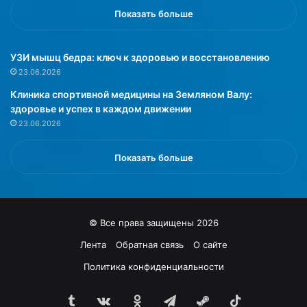
и
ь
Показать больше
е
ш
п
у
о
ю
УЗИ мышц бедра: ключ к здоровью и восстановлению
к
о
23.06.2026
а
п
Клиника спортивной медицины на Земляном Валу:
з
а
здоровье и успех в каждом движении
а
с
23.06.2026
л
н
о
о
,
с
Показать больше
ч
т
т
ь
о
.
т
Л
© Все права защищены 2026
о
ю
л
д
Лента
Обратная связь
О сайте
ь
я
Политика конфиденциальности
к
м
о
с
2
Tumblr
vk.com
Одноклассники
Telegram
Steam
TikTok
з