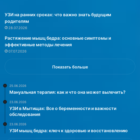
и
с
л
т
а
а
УЗИ на ранних сроках: что важно знать будущим
:
в
родителям
н
л
28.07.2026
е
я
Растяжение мышц бедра: основные симптомы и
д
ю
эффективные методы лечения
а
т
07.07.2026
в
д
н
л
е
я
Показать больше
е
п
и
о
с
ч
25.06.2026
Мануальная терапия: как и что она может вылечить?
с
е
л
к
23.06.2026
е
н
УЗИ в Мытищах: Все о беременности и важности
д
а
обследования
о
и
23.06.2026
в
б
УЗИ мышц бедра: ключ к здоровью и восстановлению
а
о
н
л