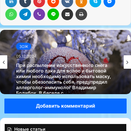
WhatsApp
Telegram
Viber
Line
Поделиться через электронную почту
Печатать
ЗОЖ
05.12.2024
При распылении искусственного снега
или любого лака для волос и бытовой
химии необходимо использовать маску,
чтобы обезопасить себя, предупредил
аллерголог-иммунолог Владимир
Болибок. В беседе с…
Добавить комментарий
Новые статьи