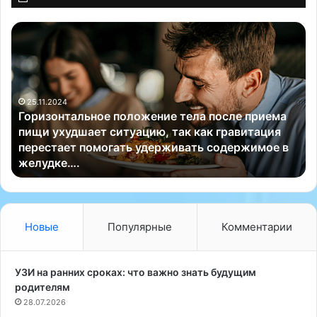
Г
И
о
т
р
а
и
л
з
ь
25.11.2024
о
я
Горизонтальное положение тела после приема
н
н
и
пищи ухудшает ситуацию, так как гравитация
т
с
перестает помогать удерживать содержимое в
а
к
желудке….
л
и
ь
е
н
у
о
ч
е
е
Новые
Популярные
Комментарии
п
н
о
ы
л
е
УЗИ на ранних сроках: что важно знать будущим
о
и
родителям
ж
з
28.07.2026
е
П