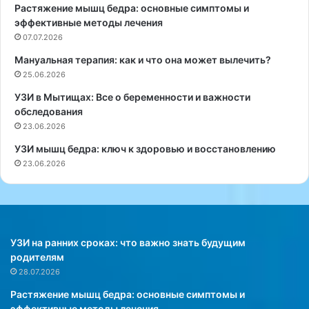
Растяжение мышц бедра: основные симптомы и
н
а
эффективные методы лечения
и
д
е
07.07.2026
у
т
а
Мануальная терапия: как и что она может вылечить?
е
н
25.06.2026
л
с
а
к
УЗИ в Мытищах: Все о беременности и важности
п
о
обследования
о
г
23.06.2026
с
о
УЗИ мышц бедра: ключ к здоровью и восстановлению
л
у
23.06.2026
е
н
п
и
р
в
и
е
е
р
м
с
УЗИ на ранних сроках: что важно знать будущим
а
и
родителям
п
т
28.07.2026
и
е
Растяжение мышц бедра: основные симптомы и
щ
т
эффективные методы лечения