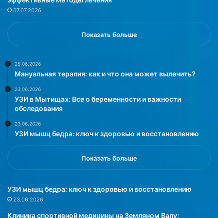
и
а
07.07.2026
у
и
х
з
у
у
Показать больше
д
ч
ш
и
а
л
25.06.2026
Мануальная терапия: как и что она может вылечить?
е
и
т
и
23.06.2026
с
з
УЗИ в Мытищах: Все о беременности и важности
и
м
обследования
т
е
23.06.2026
у
н
УЗИ мышц бедра: ключ к здоровью и восстановлению
а
е
ц
н
и
и
Показать больше
ю
я
,
в
т
с
УЗИ мышц бедра: ключ к здоровью и восстановлению
а
е
23.06.2026
к
м
Клиника спортивной медицины на Земляном Валу:
к
е