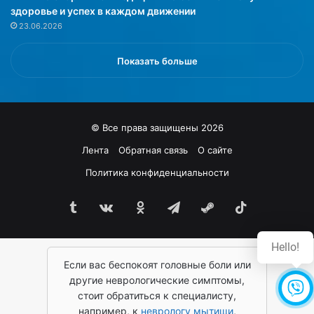
здоровье и успех в каждом движении
а
й
23.06.2026
к
н
г
ы
р
х
Показать больше
а
с
в
в
и
я
т
з
© Все права защищены 2026
а
я
ц
х
Лента
Обратная связь
О сайте
и
,
Политика конфиденциальности
я
в
п
о
е
Tumblr
vk.com
Одноклассники
Telegram
Steam
TikTok
з
р
н
е
и
Hello!
с
к
т
Если вас беспокоят головные боли или
а
а
ю
другие неврологические симптомы,
е
щ
стоит обратиться к специалисту,
т
и
например, к
неврологу мытищи
,