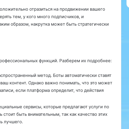
о
в
положительно отразиться на продвижении вашего
а
ерять тем, у кого много подписчиков, и
н
аким образом, накрутка может быть стратегически
н
ы
м
и
ш
п
профессиональных функций. Разберем их подробнее:
р
о
т
спространенный метод. Боты автоматически ставят
а
ваш контент. Однако важно понимать, что это может
м
записи, если платформа определит, что действия
и
я
й
циальные сервисы, которые предлагают услуги по
ц
 стоит быть внимательным, так как качество этих
а
ь лучшего.
м
и