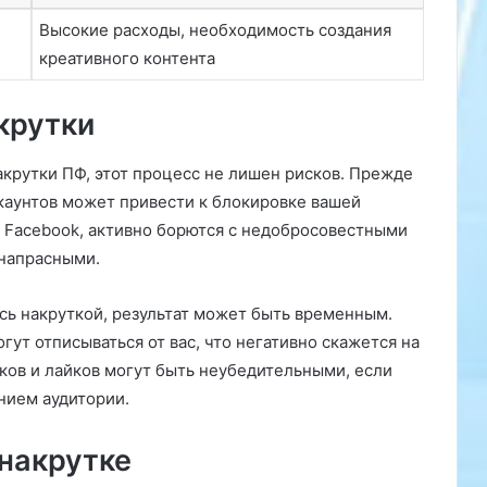
л
Высокие расходы, необходимость создания
а
г
креативного контента
а
е
крутки
м
п
р
крутки ПФ, этот процесс не лишен рисков. Прежде
и
ккаунтов может привести к блокировке вашей
г
и Facebook, активно борются с недобросовестными
о
 напрасными.
т
о
в
сь накруткой, результат может быть временным.
и
ут отписываться от вас, что негативно скажется на
т
ов и лайков могут быть неубедительными, если
ь
нием аудитории.
е
е
в
 накрутке
д