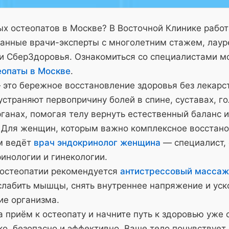
х остеопатов в Москве? В Восточной Клинике рабо
анные врачи-эксперты с многолетним стажем, лау
и СберЗдоровья. Ознакомиться со специалистами м
еопаты в Москве
.
 это бережное восстановление здоровья без лекарс
страняют первопричину болей в спине, суставах, го
ганах, помогая телу вернуть естественный баланс и
 Для женщин, которым важно комплексное восстано
м ведёт
врач эндокринолог женщина
— специалист,
инологии и гинекологии.
 остеопатии рекомендуется
антистрессовый массаж
слабить мышцы, снять внутреннее напряжение и уск
ие организма.
 приём к остеопату и начните путь к здоровью уже 
о, безопасно и эффективно. Ваше тело почувствует