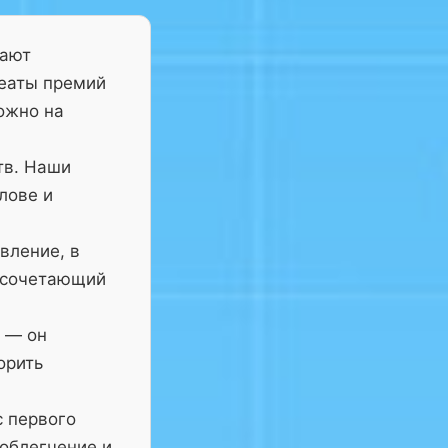
тают
реаты премий
ожно на
тв. Наши
лове и
вление, в
 сочетающий
— он
орить
с первого
 облегчение и