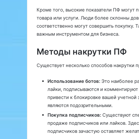
е
р
р
е
Кроме того, высокие показатели ПФ могут 
с
п
товара или услуги. Люди более склонны дов
и
к
соответственно могут совершить покупку. Т
т
о
е
м
важным инструментом для бизнеса.
т
у
а
з
Методы накрутки ПФ
д
К
о
Существует несколько способов накрутки 
и
р
т
о
а
в
Использование ботов:
Это наиболее ра
й
ь
лайки, подписываются и комментируют 
ю
привести к блокировке вашей учетной 
у
и
с
являются подозрительными.
с
т
т
Покупка подписчиков:
Существуют спе
а
р
продаже подписчиков или лайков. Здесь
н
о
подписчиков зачастую оставляет желат
о
й
в
н