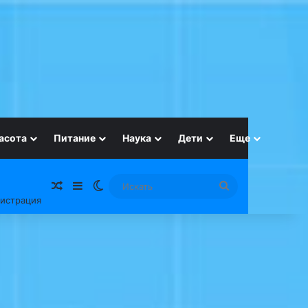
асота
Питание
Наука
Дети
Еще
Случайная статья
Sidebar
Switch skin
Искать
гистрация