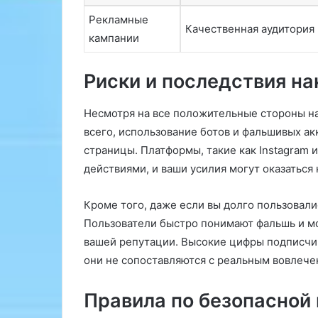
о
о
Рекламные
с
с
Качественная аудитория
ы
т
кампании
п
р
а
а
Риски и последствия на
н
н
и
е
е
н
Несмотря на все положительные стороны на
в
н
всего, использование ботов и фальшивых а
ы
о
страницы. Платформы, такие как Instagram 
з
м
действиями, и ваши усилия могут оказаться
ы
у
в
з
а
а
Кроме того, даже если вы долго пользовали
е
б
Пользователи быстро понимают фальшь и мог
т
л
вашей репутации. Высокие цифры подписчик
э
у
они не сопоставляются с реальным вовлече
р
ж
е
д
к
е
Правила по безопасной
т
н