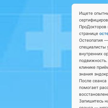
Ищете опытны
сертифициров
ПроДокторов 
странице
ост
Остеопатия —
специалисты у
внутренних ор
подвижность.
клинике приё
знания эндокр
После сеанса
помогает рас
восстановлен
Запишитесь на
сеанса — мягк