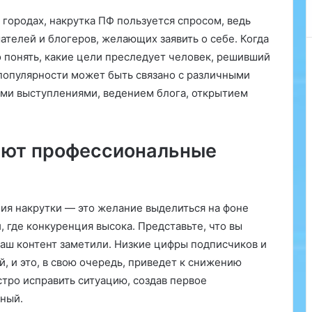
в
 городах, накрутка ПФ пользуется спросом, ведь
е
т
телей и блогеров, желающих заявить о себе. Когда
с
о понять, какие цели преследует человек, решивший
к
популярности может быть связано с различными
о
ми выступлениями, ведением блога, открытием
й
з
а
к
ают профессиональные
у
с
к
е
ния накрутки — это желание выделиться на фоне
с
, где конкуренция высока. Представьте, что вы
ф
а
ваш контент заметили. Низкие цифры подписчиков и
р
й, и это, в свою очередь, приведет к снижению
ш
стро исправить ситуацию, создав первое
и
рный.
р