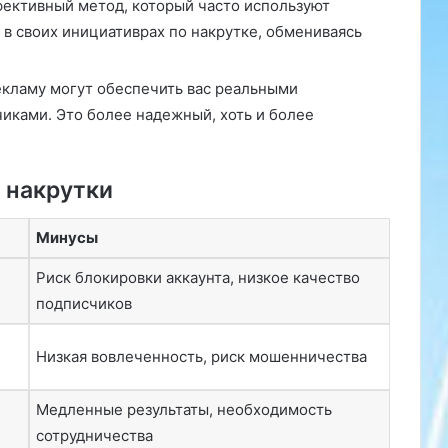
ективный метод, который часто используют
.
 в своих инициативрах по накрутке, обмениваясь
О
д
н
кламу могут обеспечить вас реальными
а
иками. Это более надежный, хоть и более
к
о
в
 накрутки
э
т
о
Минусы
т
р
Риск блокировки аккаунта, низкое качество
а
подписчиков
з
м
ы
Низкая вовлеченность, риск мошенничества
п
р
Медленные результаты, необходимость
е
сотрудничества
д