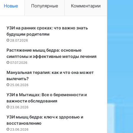
п
н
Новые
Популярные
Комментарии
р
ы
о
й
д
д
о
УЗИ на ранних сроках: что важно знать
о
л
будущим родителям
м
ж
L
28.07.2026
а
o
Растяжение мышц бедра: основные
е
u
симптомы и эффективные методы лечения
т
i
07.07.2026
с
s
я
V
Мануальная терапия: как и что она может
б
u
вылечить?
л
i
25.06.2026
е
t
УЗИ в Мытищах: Все о беременности и
с
t
важности обследования
к
o
23.06.2026
п
n
а
р
УЗИ мышц бедра: ключ к здоровью и
й
е
восстановлению
е
ш
23.06.2026