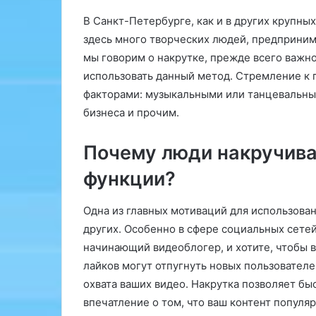
с
н
В Санкт-Петербурге, как и в других крупных
к
и
о
е
здесь много творческих людей, предпринима
г
м
мы говорим о накрутке, прежде всего важн
о
о
использовать данный метод. Стремление к 
М
ж
факторами: музыкальными или танцевальны
е
е
д
т
бизнеса и прочим.
и
с
ц
т
Почему люди накручив
и
а
н
т
функции?
с
ь
к
к
Одна из главных мотиваций для использова
о
л
других. Особенно в сфере социальных сетей
г
ю
о
ч
начинающий видеоблогер, и хотите, чтобы 
у
о
лайков могут отпугнуть новых пользователе
н
м
охвата ваших видео. Накрутка позволяет бы
и
к
впечатление о том, что ваш контент популя
в
к