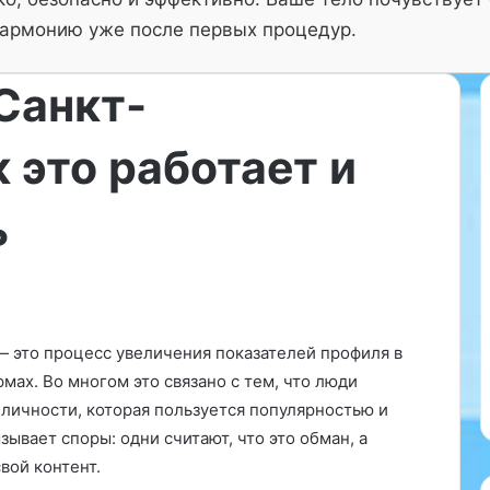
армонию уже после первых процедур.
Санкт-
 это работает и
В
30.11.2024
с
ь
итание может
Все привыкли к советской
е
к крепкому
закуске с фаршированными
п
р
ройной фигуре.
шпротами яйцами. Однако в
и
ространенному
этот раз мы предлагаем
в
то не диета, а
приготовить ее в другом
ы
 это процесс увеличения показателей профиля в
ципов
варианте. Отличное блюдо дл
к
мах. Во многом это связано с тем, что люди
 пищи….
новогоднего стола….
л
о личности, которая пользуется популярностью и
и
к
ывает споры: одни считают, что это обман, а
с
вой контент.
о