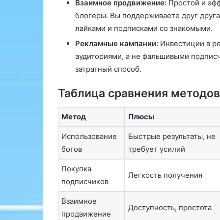
Взаимное продвижение:
Простой и эфф
и
о
блогеры. Вы поддерживаете друг друга
л
й
лайками и подписками со знакомыми.
и
ф
и
Рекламные кампании:
Инвестиции в ре
ч
г
аудиториями, а не фальшивыми подписч
т
у
затратный способ.
о
р
х
е
р
Таблица сравнения методов
.
о
В
н
о
Метод
Плюсы
и
п
ч
р
Использование
Быстрые результаты, не
е
е
ботов
требует усилий
с
к
к
и
Покупка
о
р
Легкость получения
подписчиков
е
а
н
с
Взаимное
е
п
Доступность, простота
продвижение
д
р