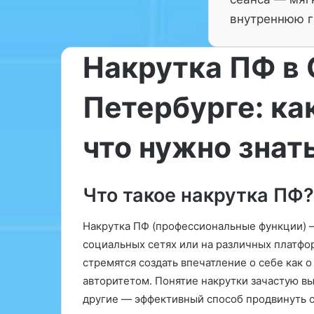
внутреннюю г
Накрутка ПФ в 
Петербурге: как
14.11.2024
У
П
Ученые из Аньхойского
15.11.2024
ч
р
что нужно знат
Медицинского университета
Правильное п
е
а
(Китай) установили, что
стать ключом 
н
в
ы
и
хроническое недосыпание
здоровью и ст
е
л
Что такое накрутка ПФ?
вызывает эректильную
Вопреки расп
и
ь
дисфункцию из-за
заблуждению, э
з
н
Накрутка ПФ (профессиональные функции) —
повышенного окислительного
система прин
А
о
социальных сетях или на различных платфор
стресса у крыс. Результаты…
употребления
н
е
ь
стремятся создать впечатление о себе как 
п
х
и
авторитетом. Понятие накрутки зачастую выз
о
т
другие — эффективный способ продвинуть с
й
а