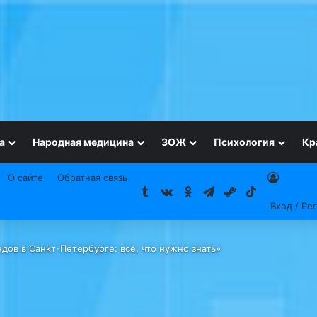
а
Народная медицина
ЗОЖ
Психология
Кр
О сайте
Обратная связь
Tumblr
vk.com
Одноклассники
Telegram
Steam
TikTok
Вход / Ре
дов в Санкт-Петербурге: все, что нужно знать»