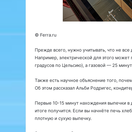
и
з
в
ы
д
в
е
а
т
е
с
т
© Ferra.ru
т
,
в
ч
Прежде всего, нужно учитывать, что не все
е
т
Например, электрической для этого может п
э
о
т
н
градусов по Цельсию), а газовой — 25 минут
у
а
ф
с
Также есть научное объяснение того, почем
р
е
Об этом рассказал Альби Родригес, кондитер 
а
г
з
о
у
д
Первые 10-15 минут нахождения выпечки в д
н
итоге получится. Если вы начнёте печь хлеб
«
я
плотную и сухую выпечку.
О
ш
д
н