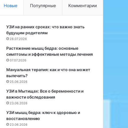
к
с
Новые
Популярные
Комментарии
а
к
р
о
д
й
и
УЗИ на ранних сроках: что важно знать
х
о
будущим родителям
и
л
р
28.07.2026
о
у
Растяжение мышц бедра: основные
г
р
симптомы и эффективные методы лечения
И
г
07.07.2026
в
и
а
и
Мануальная терапия: как и что она может
н
м
вылечить?
С
е
25.06.2026
т
н
УЗИ в Мытищах: Все о беременности и
е
я
важности обследования
п
ю
23.06.2026
а
т
н
с
УЗИ мышц бедра: ключ к здоровью и
е
я
восстановлению
н
к
23.06.2026