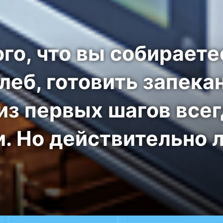
го, что вы собирает
леб, готовить запека
из первых шагов всег
. Но действительно л