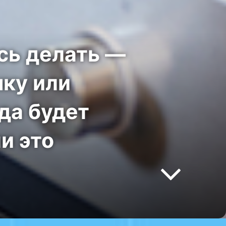
есь делать —
нку или
да будет
и это