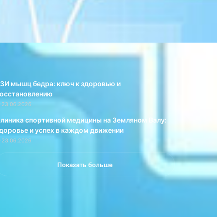
о
ц
с
и
л
и
о
.
в
а
п
р
ЗИ мышц бедра: ключ к здоровью и
и
осстановлению
в
23.06.2026
о
д
линика спортивной медицины на Земляном Валу:
и
доровье и успех в каждом движении
т
23.06.2026
«
С
Показать больше
п
о
р
т
-