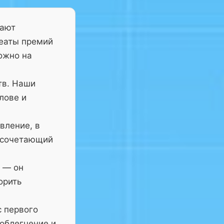
тают
реаты премий
ожно на
тв. Наши
лове и
вление, в
 сочетающий
— он
орить
с первого
 облегчение и