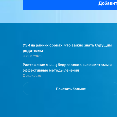
р
а
Добавит
а
ю
с
т
п
1
р
5
о
–
с
2
т
0
УЗИ на ранних сроках: что важно знать будущим
р
п
родителям
а
р
28.07.2026
н
о
ё
ц
Растяжение мышц бедра: основные симптомы и
н
е
эффективные методы лечения
н
н
07.07.2026
о
т
м
о
Показать больше
у
в
м
л
н
ю
е
д
н
е