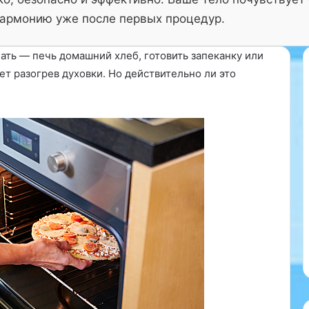
армонию уже после первых процедур.
лать — печь домашний хлеб, готовить запеканку или
ет разогрев духовки. Но действительно ли это
«
Л
у
ч
ш
азывает, что на
и
ень от
12.03.2026
е
 реакций на
«Лучшие кардиологи
к
дают 15–20
Воронежа: забота о вашем
а
дей….
сердце»
р
д
и
о
л