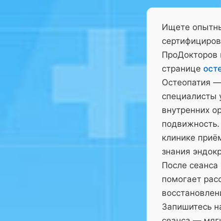
Ищете опытны
сертифициров
ПроДокторов 
странице
ост
Остеопатия —
специалисты у
внутренних ор
подвижность.
клинике приё
знания эндокр
После сеанса
помогает рас
восстановлен
Запишитесь на
сеанса — мягк