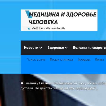
Новости
Здоровье
Болезни и лекарств
Поиск врача
Поиск клиники
Форумы
Лента
Главная
/
Питание
/
Независимо от того, что вы соб
духовки. Но действительно ли это необходимо?…