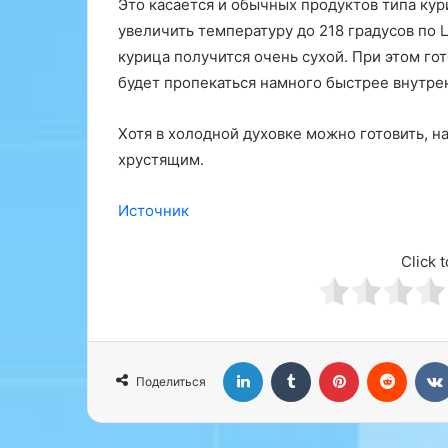
е
и
Это касается и обычных продуктов типа кур
н
й
увеличить температуру до 218 градусов по Ц
ь
д
курица получится очень сухой. При этом го
с
е
будет пропекаться намного быстрее внутре
я
н
т
ь
е
о
Хотя в холодной духовке можно готовить, на
п
т
хрустящим.
л
а
е
л
Источник
е
л
е
а
р
Click t
т
г
о
и
п
ч
р
е
о
с
LinkedIn
Tumblr
Pinterest
Reddit
с
к
Поделиться
т
и
у
х
д
р