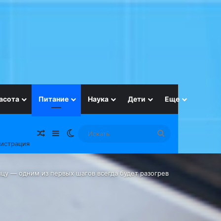
асота
Питание
Наука
Дети
Еще
Случайная статья
Sidebar
Switch skin
Искать
гистрация
ицу — одним из первых шагов всегда будет разогрев