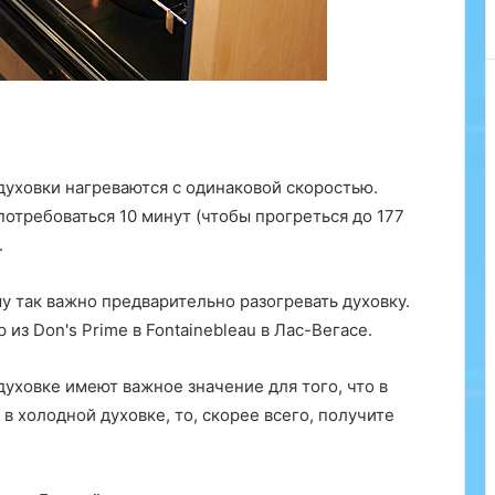
о
г
и
В
о
р
о
н
 духовки нагреваются с одинаковой скоростью.
е
отребоваться 10 минут (чтобы прогреться до 177
ж
а
.
:
з
у так важно предварительно разогревать духовку.
а
из Don's Prime в Fontainebleau в Лас-Вегасе.
б
о
т
уховке имеют важное значение для того, что в
а
 в холодной духовке, то, скорее всего, получите
о
Почти 4500 лет человеку знаком
в
вкус спаржи, но, несмотря на
а
популярность этого овоща в мире, в