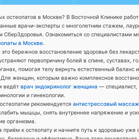
х остеопатов в Москве? В Восточной Клинике рабо
анные врачи-эксперты с многолетним стажем, лау
и СберЗдоровья. Ознакомиться со специалистами м
еопаты в Москве
.
 это бережное восстановление здоровья без лекарс
страняют первопричину болей в спине, суставах, го
ганах, помогая телу вернуть естественный баланс и
 Для женщин, которым важно комплексное восстано
м ведёт
врач эндокринолог женщина
— специалист,
инологии и гинекологии.
 остеопатии рекомендуется
антистрессовый массаж
слабить мышцы, снять внутреннее напряжение и уск
ие организма.
 приём к остеопату и начните путь к здоровью уже 
о, безопасно и эффективно. Ваше тело почувствует