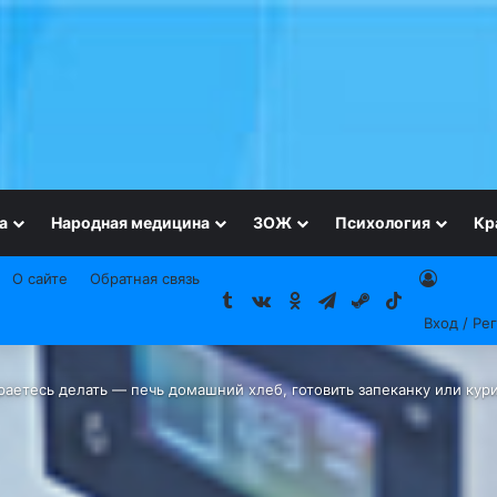
а
Народная медицина
ЗОЖ
Психология
Кр
О сайте
Обратная связь
Tumblr
vk.com
Одноклассники
Telegram
Steam
TikTok
Вход / Ре
ираетесь делать — печь домашний хлеб, готовить запеканку или кур