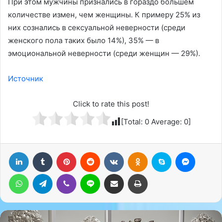
При этом мужчины признались в гораздо большем
количестве измен, чем женщины. К примеру 25% из
них сознались в сексуальной неверности (среди
женского пола таких было 14%), 35% — в
эмоциональной неверности (среди женщин — 29%).
Источник
Click to rate this post!
[Total:
0
Average:
0
]
LinkedIn
Tumblr
Pinterest
Reddit
Вконтакте
Одноклассники
Skype
Messenger
WhatsApp
Telegram
Viber
Line
Поделиться через электронную почту
Печатать