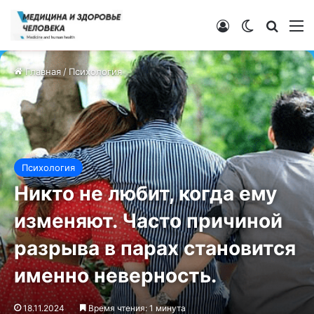
Войти
Switch ski
Искат
М
Главная
/
Психология
Психология
Никто не любит, когда ему
изменяют. Часто причиной
разрыва в парах становится
именно неверность.
18.11.2024
Время чтения: 1 минута