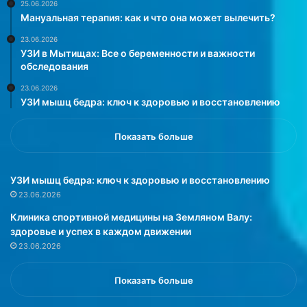
2
и
25.06.2026
Мануальная терапия: как и что она может вылечить?
-
а
л
л
23.06.2026
е
и
УЗИ в Мытищах: Все о беременности и важности
т
с
обследования
н
т
23.06.2026
и
а
УЗИ мышц бедра: ключ к здоровью и восстановлению
й
д
м
л
у
я
Показать больше
ж
з
ч
д
и
о
УЗИ мышц бедра: ключ к здоровью и восстановлению
н
р
23.06.2026
а
о
Клиника спортивной медицины на Земляном Валу:
.
в
здоровье и успех в каждом движении
Е
о
23.06.2026
г
г
о
о
б
о
Показать больше
е
б
с
р