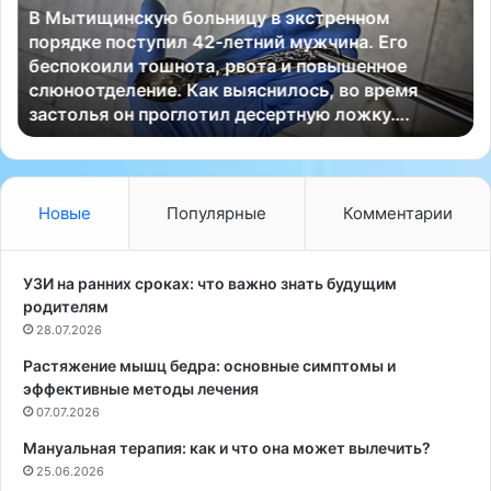
В Мытищинскую больницу в экстренном
щ
к
порядке поступил 42-летний мужчина. Его
и
р
беспокоили тошнота, рвота и повышенное
н
и
слюноотделение. Как выяснилось, во время
с
н
застолья он проглотил десертную ложку….
к
о
у
л
ю
о
б
г
о
и
Новые
Популярные
Комментарии
л
н
ь
у
н
т
УЗИ на ранних сроках: что важно знать будущим
и
р
родителям
ц
и
28.07.2026
у
ц
Растяжение мышц бедра: основные симптомы и
в
и
эффективные методы лечения
э
о
к
07.07.2026
л
с
о
Мануальная терапия: как и что она может вылечить?
т
г
25.06.2026
р
в