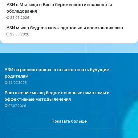
е
М
УЗИ в Мытищах: Все о беременности и важности
н
о
обследования
н
с
23.06.2026
о
к
УЗИ мышц бедра: ключ к здоровью и восстановлению
м
в
23.06.2026
п
е
о
:
р
к
я
а
д
к
к
в
УЗИ на ранних сроках: что важно знать будущим
е
ы
родителям
п
б
28.07.2026
о
р
Растяжение мышц бедра: основные симптомы и
с
а
эффективные методы лечения
т
т
07.07.2026
у
ь
п
с
и
п
Показать больше
л
е
4
ц