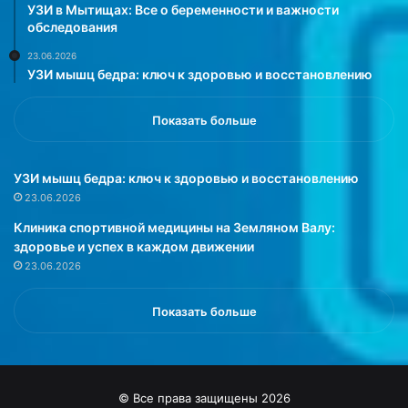
е
м
УЗИ в Мытищах: Все о беременности и важности
р
е
обследования
ж
т
23.06.2026
и
р
УЗИ мышц бедра: ключ к здоровью и восстановлению
в
а
а
,
т
к
Показать больше
ь
о
с
т
я
о
УЗИ мышц бедра: ключ к здоровью и восстановлению
р
р
23.06.2026
е
ы
Клиника спортивной медицины на Земляном Валу:
ж
е
здоровье и успех в каждом движении
и
л
23.06.2026
м
е
а
г
п
к
Показать больше
р
о
а
п
в
р
и
о
© Все права защищены 2026
л
н