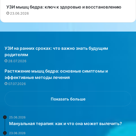
м
н
УЗИ мышц бедра: ключ к здоровью и восстановлению
е
ь
23.06.2026
н
ш
д
е
у
т
е
ы
т
с
б
я
УЗИ на ранних сроках: что важно знать будущим
е
ч
родителям
р
н
28.07.2026
е
о
Растяжение мышц бедра: основные симптомы и
м
й
эффективные методы лечения
е
д
07.07.2026
н
о
н
л
ы
и
Показать больше
м
м
п
и
р
л
25.06.2026
Мануальная терапия: как и что она может вылечить?
и
л
д
и
23.06.2026