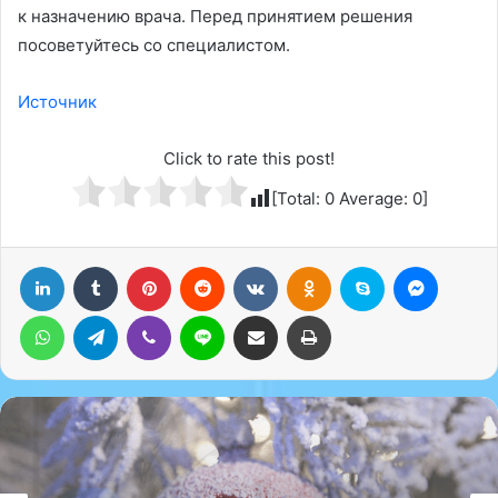
к назначению врача. Перед принятием решения
посоветуйтесь со специалистом.
Источник
Click to rate this post!
[Total:
0
Average:
0
]
LinkedIn
Tumblr
Pinterest
Reddit
Вконтакте
Одноклассники
Skype
Messenger
WhatsApp
Telegram
Viber
Line
Поделиться через электронную почту
Печатать
ЗОЖ
05.12.2024