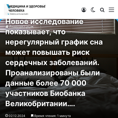
Войти
Switch ski
Искат
М
ЗОЖ
Новое исследование
Главная
/
ЗОЖ
показывает, что
нерегулярный график сна
может повышать риск
сердечных заболеваний.
Проанализированы были
данные более 70 000
участников Биобанка
Великобритании….
02.12.2024
Время чтения: 1 минута