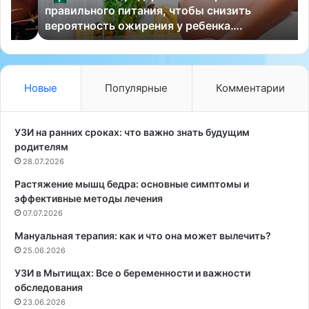
правильного питания, чтобы снизить
о
т
вероятность ожирения у ребенка….
з
и
С
к
Ш
—
А
ч
н
а
Новые
Популярные
Комментарии
а
с
с
т
т
и
УЗИ на ранних сроках: что важно знать будущим
о
ц
родителям
я
ы
28.07.2026
т
р
Растяжение мышц бедра: основные симптомы и
е
а
эффективные методы лечения
л
з
ь
07.07.2026
м
н
е
Мануальная терапия: как и что она может вылечить?
о
р
25.06.2026
р
о
е
м
УЗИ в Мытищах: Все о беременности и важности
к
м
обследования
о
е
23.06.2026