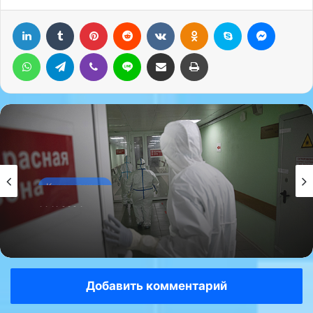
LinkedIn
Tumblr
Pinterest
Reddit
Вконтакте
Одноклассники
Skype
Messenger
WhatsApp
Telegram
Viber
Line
Поделиться через электронную почту
Печатать
Коронавирус
14.11.2024
Об этом заявила Анна Попова.
Добавить комментарий