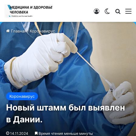
Войти
Switch ski
Искат
М
Главная
/
Коронавирус
Коронавирус
Новый штамм был выявлен
в Дании.
14.11.2024
Время чтения меньше минуты