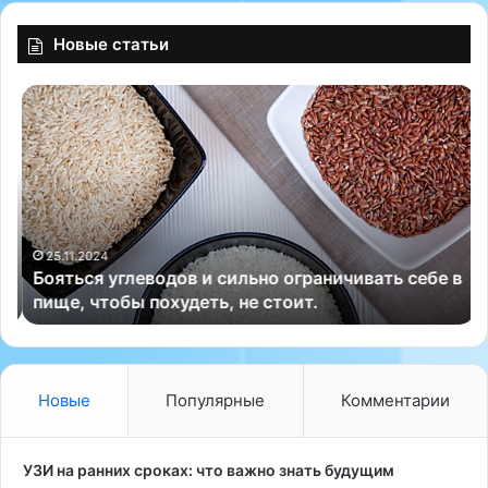
Новые статьи
Б
Т
о
о
я
м
т
с
ь
к
с
и
я
е
у
в
25.11.2024
Бояться углеводов и сильно ограничивать себе в
г
р
пище, чтобы похудеть, не стоит.
л
а
е
ч
в
и
о
п
д
р
Новые
Популярные
Комментарии
о
е
в
д
и
у
УЗИ на ранних сроках: что важно знать будущим
с
п