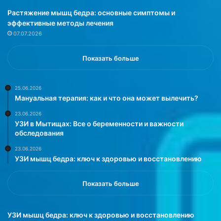
в
с
Растяжение мышц бедра: основные симптомы и
п
т
эффективные методы лечения
и
о
07.07.2026
щ
я
е
т
,
е
Показать больше
ч
л
т
ь
о
н
25.06.2026
Мануальная терапия: как и что она может вылечить?
б
о
ы
г
23.06.2026
п
о
УЗИ в Мытищах: Все о беременности и важности
о
п
обследования
х
р
23.06.2026
у
и
УЗИ мышц бедра: ключ к здоровью и восстановлению
д
е
е
м
т
а
Показать больше
ь
т
,
а
н
б
УЗИ мышц бедра: ключ к здоровью и восстановлению