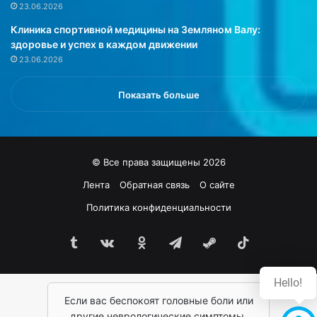
е
л
23.06.2026
с
е
Клиника спортивной медицины на Земляном Валу:
т
т
здоровье и успех в каждом движении
о
о
23.06.2026
и
к
т
,
.
л
Показать больше
е
д
е
н
© Все права защищены 2026
ц
о
Лента
Обратная связь
О сайте
в
Политика конфиденциальности
и
п
Tumblr
vk.com
Одноклассники
Telegram
Steam
TikTok
а
с
т
Hello!
и
Если вас беспокоят головные боли или
л
о
другие неврологические симптомы,