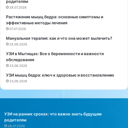
родителям
и
р
28.07.2026
л
е
Растяжение мышц бедра: основные симптомы и
ь
д
эффективные методы лечения
н
и
о
07.07.2026
л
о
и
Мануальная терапия: как и что она может вылечить?
г
о
25.06.2026
р
б
а
о
УЗИ в Мытищах: Все о беременности и важности
н
п
обследования
и
а
23.06.2026
ч
с
УЗИ мышц бедра: ключ к здоровью и восстановлению
и
н
23.06.2026
в
о
а
с
т
т
ь
и
с
с
е
а
УЗИ на ранних сроках: что важно знать будущим
б
м
родителям
е
о
28.07.2026