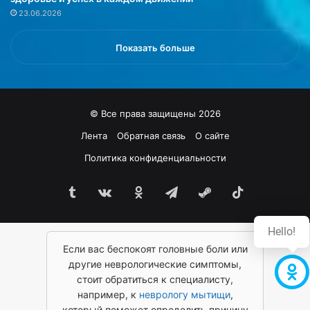
к
д
23.06.2026
о
л
с
я
ы
ж
Показать больше
н
у
к
р
и
н
и
а
© Все права защищены 2026
б
л
е
а
Лента
Обратная связь
О сайте
й
H
Политика конфиденциальности
с
a
б
r
о
Tumblr
vk.com
Одноклассники
Telegram
Steam
TikTok
p
л
e
к
r
Hello!
и
’
.
Если вас беспокоят головные боли или
s
B
другие неврологические симптомы,
a
стоит обратиться к специалисту,
z
например, к
неврологу мытищи
,
a
который поможет определить причину