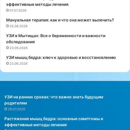
эффективные методы лечения
з
т
а
07.07.2026
р
л
и
Мануальная терапия: как и что она может вылечить?
а
с
25.06.2026
,
а
ч
М
УЗИ в Мытищах: Все о беременности и важности
т
а
обследования
о
й
23.06.2026
э
л
УЗИ мышц бедра: ключ к здоровью и восстановлению
т
и
23.06.2026
о
С
й
а
з
й
и
р
м
у
о
с
УЗИ на ранних сроках: что важно знать будущим
й
в
родителям
в
о
28.07.2026
т
т
Растяжение мышц бедра: основные симптомы и
р
к
эффективные методы лечения
е
р