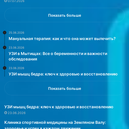
07.07.2026
н
о
д
в
е
е
Показать больше
б
н
у
н
д
ы
25.06.2026
Мануальная терапия: как и что она может вылечить?
у
х
т
о
23.06.2026
п
б
УЗИ в Мытищах: Все о беременности и важности
а
р
обследования
н
а
23.06.2026
а
з
УЗИ мышц бедра: ключ к здоровью и восстановлению
м
а
ы
х
,
с
Показать больше
т
н
е
я
п
л
УЗИ мышц бедра: ключ к здоровью и восстановлению
л
а
23.06.2026
ы
с
Клиника спортивной медицины на Земляном Валу:
е
ь
здоровье и успех в каждом движении