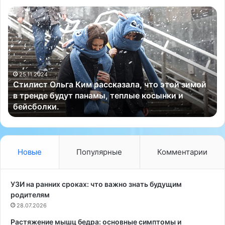
С
А
т
м
и
е
л
р
и
и
с
к
т
25.11.2024
а
Стилист Ольга Ким рассказала, что этой зимой
О
н
в тренде будут панамы, теплые косынки и
л
с
бейсболки.
ь
к
г
а
а
я
К
п
и
е
Новые
Популярные
Комментарии
м
в
р
и
а
ц
УЗИ на ранних сроках: что важно знать будущим
с
а
родителям
с
и
28.07.2026
к
а
Растяжение мышц бедра: основные симптомы и
а
к