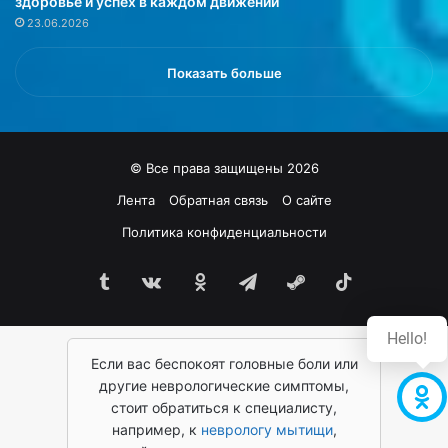
здоровье и успех в каждом движении
о
н
23.06.2026
х
а
р
ч
о
т
Показать больше
н
о
и
о
ч
б
е
я
© Все права защищены 2026
с
з
к
а
Лента
Обратная связь
О сайте
о
т
Политика конфиденциальности
е
е
н
л
е
Tumblr
vk.com
Одноклассники
Telegram
Steam
TikTok
ь
д
н
о
о
Hello!
с
н
ы
Если вас беспокоят головные боли или
у
п
ж
другие неврологические симптомы,
а
н
стоит обратиться к специалисту,
н
о
например, к
неврологу мытищи
,
и
о