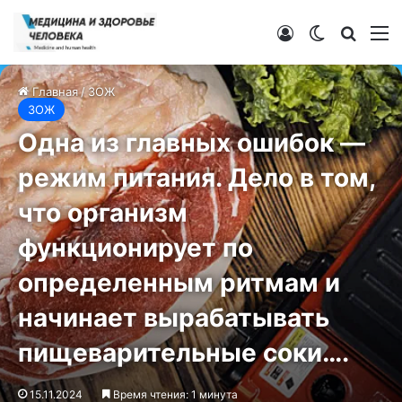
Войти
Switch ski
Искат
М
Главная
/
ЗОЖ
ЗОЖ
Одна из главных ошибок —
режим питания. Дело в том,
что организм
функционирует по
определенным ритмам и
начинает вырабатывать
пищеварительные соки….
15.11.2024
Время чтения: 1 минута