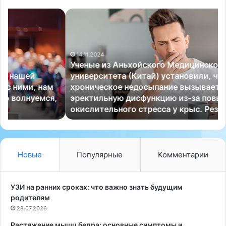
У
Н
ч
е
е
к
н
о
14.11.2024
ы
т
Ученые из Аньхойского Медицинского
е
о
университета (Китай) установили, что
и
р
хроническое недосыпание вызывает
з
ы
эректильную дисфункцию из-за повышенного
А
е
окислительного стресса у крыс. Результаты…
н
о
ь
ш
х
и
о
б
й
к
Новые
Популярные
Комментарии
с
и
к
в
о
р
УЗИ на ранних сроках: что важно знать будущим
г
а
родителям
о
з
28.07.2026
М
в
Растяжение мышц бедра: основные симптомы и
е
и