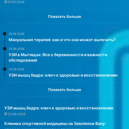
07.07.2026
а
е
(
ш
К
а
Показать больше
и
т
т
ь
а
п
25.06.2026
Мануальная терапия: как и что она может вылечить?
й
р
)
о
23.06.2026
у
г
УЗИ в Мытищах: Все о беременности и важности
с
р
обследования
т
е
23.06.2026
а
с
УЗИ мышц бедра: ключ к здоровью и восстановлению
н
с
о
у
в
.
Показать больше
и
В
л
о
и
т
УЗИ мышц бедра: ключ к здоровью и восстановлению
,
ч
23.06.2026
ч
т
Клиника спортивной медицины на Земляном Валу:
т
о