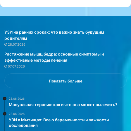
а
,
к
а
к
п
УЗИ на ранних сроках: что важно знать будущим
и
родителям
т
28.07.2026
о
Растяжение мышц бедра: основные симптомы и
м
эффективные методы лечения
ц
07.07.2026
ы
п
о
Показать больше
м
о
г
25.06.2026
Мануальная терапия: как и что она может вылечить?
а
ю
23.06.2026
т
УЗИ в Мытищах: Все о беременности и важности
у
обследования
л