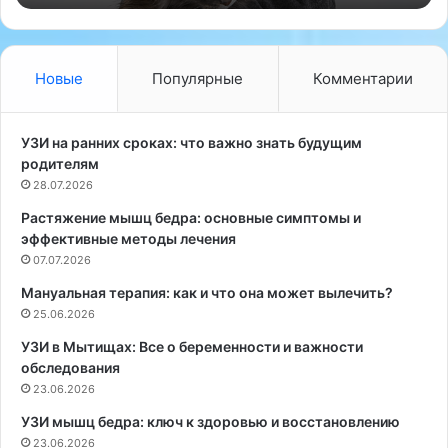
р
й
ь
п
я
с
Д
и
Новые
Популярные
Комментарии
у
х
г
о
е
л
УЗИ на ранних сроках: что важно знать будущим
н
о
родителям
ц
г
28.07.2026
о
Растяжение мышц бедра: основные симптомы и
в
эффективные методы лечения
а
р
07.07.2026
а
Мануальная терапия: как и что она может вылечить?
с
25.06.2026
с
к
УЗИ в Мытищах: Все о беременности и важности
а
обследования
з
23.06.2026
а
УЗИ мышц бедра: ключ к здоровью и восстановлению
л
23.06.2026