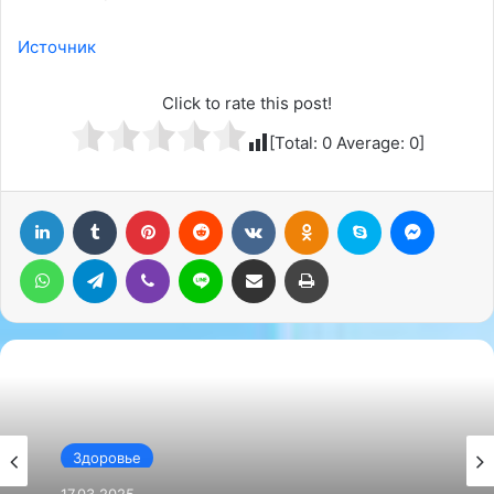
Источник
Click to rate this post!
[Total:
0
Average:
0
]
LinkedIn
Tumblr
Pinterest
Reddit
Вконтакте
Одноклассники
Skype
Messenger
WhatsApp
Telegram
Viber
Line
Поделиться через электронную почту
Печатать
Здоровье
17.03.2025