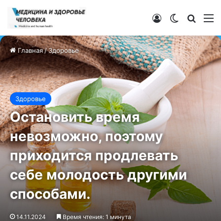
Войти
Switch ski
Искат
М
Главная
/
Здоровье
Здоровье
Остановить время
невозможно, поэтому
приходится продлевать
себе молодость другими
способами.
14.11.2024
Время чтения: 1 минута