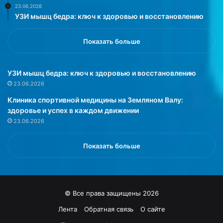
23.06.2026
у
УЗИ мышц бедра: ключ к здоровью и восстановлению
ч
ш
и
Показать больше
т
ь
н
УЗИ мышц бедра: ключ к здоровью и восстановлению
а
23.06.2026
с
Клиника спортивной медицины на Земляном Валу:
т
здоровье и успех в каждом движении
р
23.06.2026
о
е
н
Показать больше
и
е
.
«
© Все права защищены 2026
К
а
Лента
Обратная связь
О сайте
к