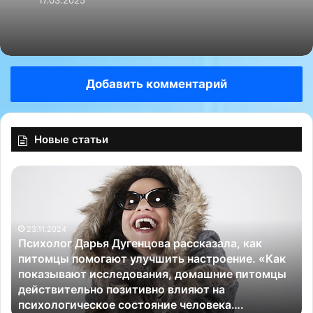
Травматолог
Добавить комментарий
Новые статьи
П
К
с
л
и
и
х
н
23.11.2024
о
и
Психолог Дарья Дугенцова рассказала, как
л
ч
питомцы помогают улучшить настроение. «Как
о
е
показывают исследования, домашние питомцы
г
с
действительно позитивно влияют на
Д
к
психологическое состояние человека….
а
и