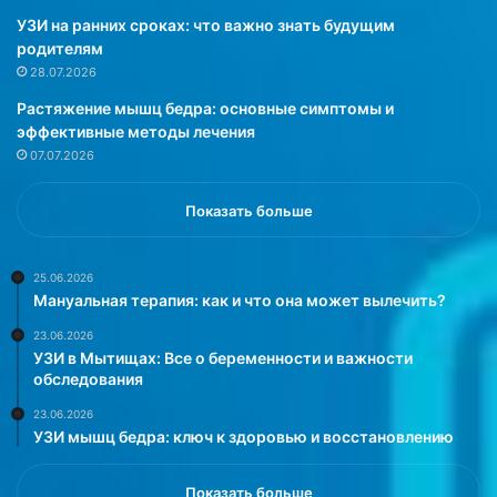
л
и
УЗИ на ранних сроках: что важно знать будущим
б
л
родителям
а
у
28.07.2026
с
ч
Растяжение мышц бедра: основные симптомы и
ы
ш
эффективные методы лечения
,
е
07.07.2026
м
г
я
о
с
с
Показать больше
н
п
ы
е
е
ц
25.06.2026
Мануальная терапия: как и что она может вылечить?
п
и
о
а
23.06.2026
л
л
УЗИ в Мытищах: Все о беременности и важности
у
и
обследования
ф
с
23.06.2026
а
т
УЗИ мышц бедра: ключ к здоровью и восстановлению
б
а
р
и
и
ч
Показать больше