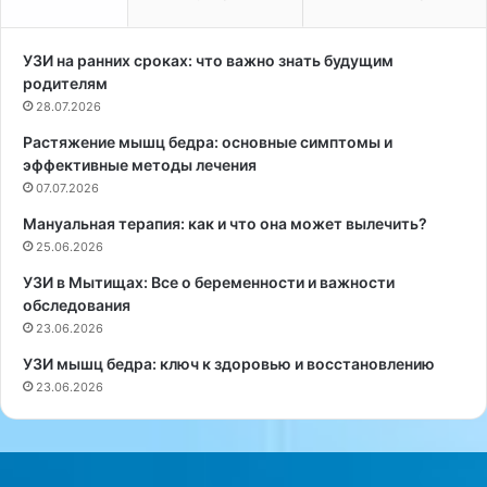
о
о
б
в
а
о
УЗИ на ранних сроках: что важно знать будущим
в
д
родителям
л
л
28.07.2026
я
я
Растяжение мышц бедра: основные симптомы и
ю
в
эффективные методы лечения
т
з
с
07.07.2026
р
о
о
Мануальная терапия: как и что она может вылечить?
е
с
25.06.2026
в
л
ы
ы
УЗИ в Мытищах: Все о беременности и важности
й
х
обследования
б
:
23.06.2026
е
к
УЗИ мышц бедра: ключ к здоровью и восстановлению
л
а
23.06.2026
о
к
к
н
в
а
к
й
о
т