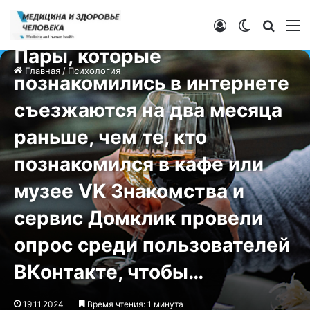
Войти
Switch ski
Искат
М
Психология
Пары, которые
Главная
/
Психология
познакомились в интернете
съезжаются на два месяца
раньше, чем те, кто
познакомился в кафе или
музее VK Знакомства и
сервис Домклик провели
опрос среди пользователей
ВКонтакте, чтобы…
19.11.2024
Время чтения: 1 минута