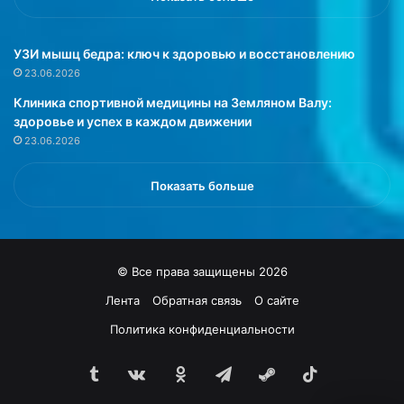
к
т
а
о
т
н
УЗИ мышц бедра: ключ к здоровью и восстановлению
ы
у
23.06.2026
,
ж
Клиника спортивной медицины на Земляном Валу:
м
н
здоровье и успех в каждом движении
у
о
23.06.2026
ч
з
н
н
ы
а
Показать больше
е
т
и
ь
з
п
д
е
© Все права защищены 2026
е
р
л
е
Лента
Обратная связь
О сайте
и
д
Политика конфиденциальности
я
п
,
е
с
Tumblr
vk.com
Одноклассники
Telegram
Steam
TikTok
р
ы
в