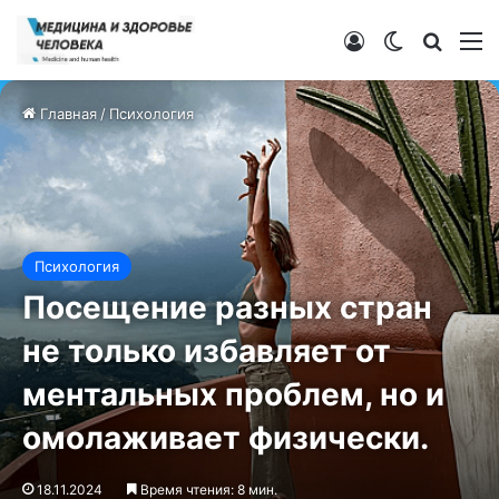
Войти
Switch ski
Искат
М
Главная
/
Психология
Психология
Посещение разных стран
не только избавляет от
ментальных проблем, но и
омолаживает физически.
18.11.2024
Время чтения: 8 мин.