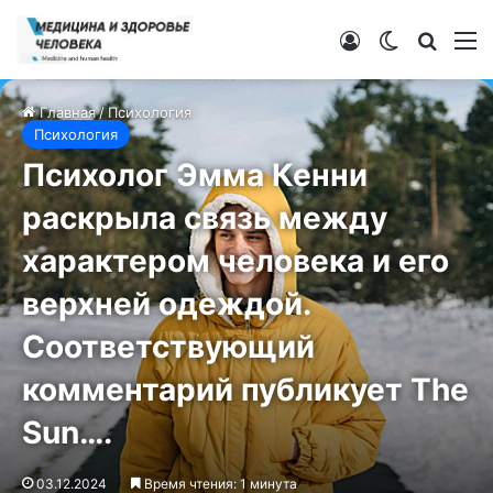
Войти
Switch ski
Искат
М
Главная
/
Психология
Психология
Психолог Эмма Кенни
раскрыла связь между
характером человека и его
верхней одеждой.
Соответствующий
комментарий публикует The
Sun….
03.12.2024
Время чтения: 1 минута