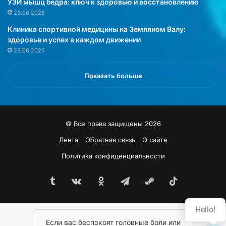
УЗИ мышц бедра: ключ к здоровью и восстановлению
з
л
23.06.2026
е
е
Клиника спортивной медицины на Земляном Валу:
р
н
здоровье и успех в каждом движении
в
н
23.06.2026
а
о
т
г
и
о
Показать больше
в
х
ы
л
.
е
Е
б
© Все права защищены 2026
е
а
р
н
Лента
Обратная связь
О сайте
е
е
Политика конфиденциальности
к
о
о
б
м
Tumblr
vk.com
Одноклассники
Telegram
Steam
TikTok
х
е
о
н
д
Hello!
д
и
а
Если вас беспокоят головные боли или
м