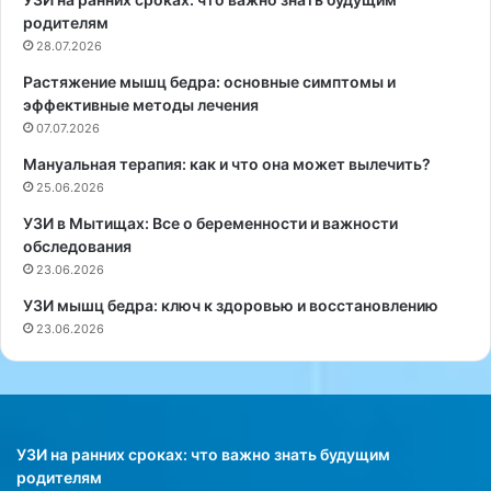
э
х
родителям
л
р
28.07.2026
ь
а
Растяжение мышц бедра: основные симптомы и
К
н
эффективные методы лечения
а
е
с
07.07.2026
н
с
и
Мануальная терапия: как и что она может вылечить?
е
я
25.06.2026
л
к
ь
у
УЗИ в Мытищах: Все о беременности и важности
р
п
обследования
а
л
23.06.2026
с
е
УЗИ мышц бедра: ключ к здоровью и восстановлению
с
н
23.06.2026
к
н
а
о
з
г
а
о
л
и
а
л
УЗИ на ранних сроках: что важно знать будущим
,
и
родителям