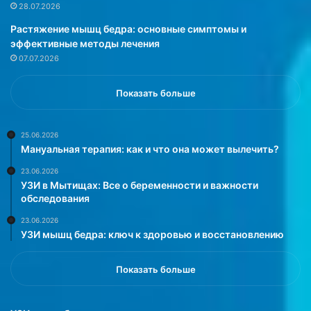
к
с
28.07.2026
а
а
Растяжение мышц бедра: основные симптомы и
к
м
эффективные методы лечения
п
о
07.07.2026
р
с
а
т
в
о
Показать больше
и
я
л
т
ь
е
25.06.2026
Мануальная терапия: как и что она может вылечить?
н
л
о
ь
23.06.2026
с
н
УЗИ в Мытищах: Все о беременности и важности
н
о
обследования
и
п
23.06.2026
м
р
УЗИ мышц бедра: ключ к здоровью и восстановлению
а
и
т
г
ь
о
Показать больше
п
т
р
о
е
в