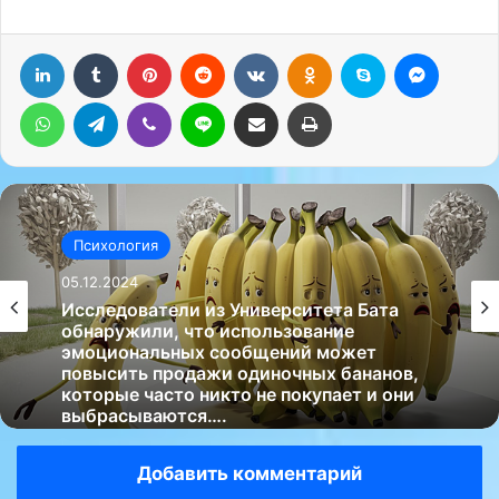
LinkedIn
Tumblr
Pinterest
Reddit
Вконтакте
Одноклассники
Skype
Messenger
WhatsApp
Telegram
Viber
Line
Поделиться через электронную почту
Печатать
Психология
05.12.2024
Исследователи из Университета Бата
обнаружили, что использование
эмоциональных сообщений может
повысить продажи одиночных бананов,
которые часто никто не покупает и они
выбрасываются….
Добавить комментарий