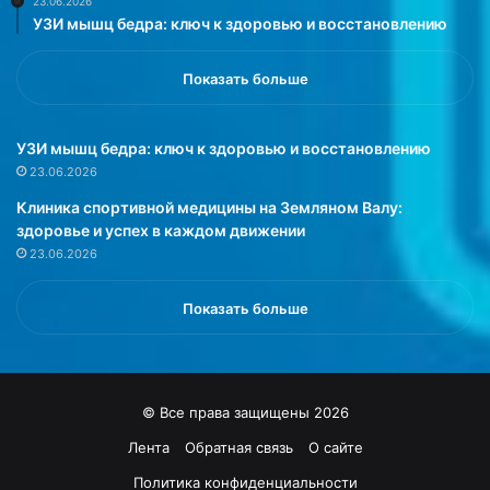
23.06.2026
в
у
УЗИ мышц бедра: ключ к здоровью и восстановлению
л
ж
е
н
ч
о
Показать больше
е
з
н
н
и
а
УЗИ мышц бедра: ключ к здоровью и восстановлению
и
т
23.06.2026
м
ь
Клиника спортивной медицины на Земляном Валу:
ы
»
здоровье и успех в каждом движении
ш
23.06.2026
е
ч
н
Показать больше
о
й
д
и
© Все права защищены 2026
с
т
Лента
Обратная связь
О сайте
р
Политика конфиденциальности
о