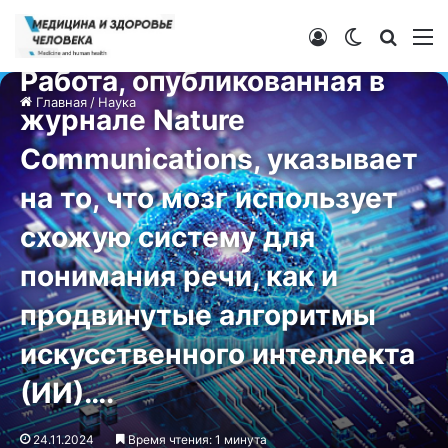
Войти
Switch ski
Искат
М
Наука
Работа, опубликованная в
Главная
/
Наука
журнале Nature
Communications, указывает
на то, что мозг использует
схожую систему для
понимания речи, как и
продвинутые алгоритмы
искусственного интеллекта
(ИИ)….
24.11.2024
Время чтения: 1 минута