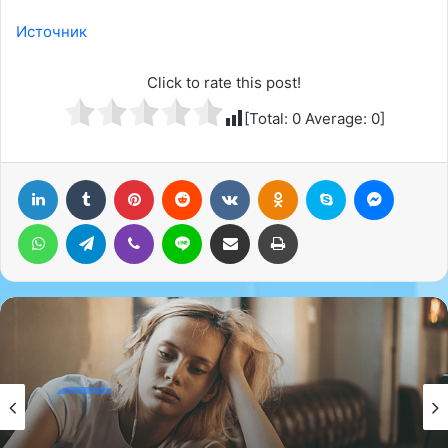
Источник
Click to rate this post!
[Total:
0
Average:
0
]
LinkedIn
Tumblr
Pinterest
Reddit
Вконтакте
Одноклассники
Skype
Messenger
WhatsApp
Telegram
Viber
Line
Поделиться через электронную почту
Печатать
Наука
Наука
05.12.2024
05.12.2024
Всемирная организация здравоохранения