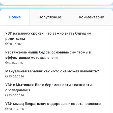
к
р
а
с
г
о
Новые
Популярные
Комментарии
е
н
н
а
н
л
УЗИ на ранних сроках: что важно знать будущим
о
ь
родителям
й
н
28.07.2026
т
ы
Растяжение мышц бедра: основные симптомы и
е
х
эффективные методы лечения
р
ф
а
07.07.2026
о
п
н
Мануальная терапия: как и что она может вылечить?
и
д
25.06.2026
и
о
«
в
УЗИ в Мытищах: Все о беременности и важности
S
в
обследования
t
С
23.06.2026
i
а
УЗИ мышц бедра: ключ к здоровью и восстановлению
t
н
23.06.2026
c
к