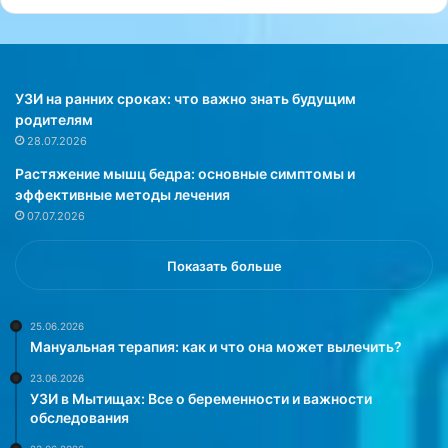
h
т
R
-
»
П
м
е
о
т
УЗИ на ранних сроках: что важно знать будущим
ж
е
родителям
е
р
28.07.2026
т
б
Растяжение мышц бедра: основные симптомы и
с
у
эффективные методы лечения
т
р
07.07.2026
а
г
т
е
ь
:
Показать больше
п
в
р
с
о
е
25.06.2026
Мануальная терапия: как и что она может вылечить?
р
,
ы
ч
23.06.2026
в
т
УЗИ в Мытищах: Все о беременности и важности
о
о
обследования
м
н