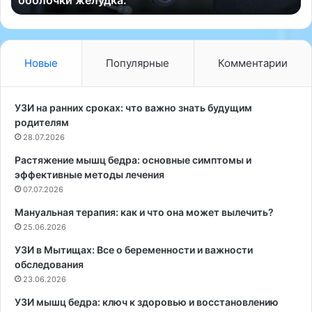
банковская карта….
т
я
е
т
л
е
и
л
в
е
Новые
Популярные
Комментарии
ы
в
я
е
с
д
УЗИ на ранних сроках: что важно знать будущим
н
у
родителям
и
щ
28.07.2026
л
а
Растяжение мышц бедра: основные симптомы и
и
я
эффективные методы лечения
,
К
ч
07.07.2026
с
т
е
Мануальная терапия: как и что она может вылечить?
о
н
25.06.2026
,
и
в
я
УЗИ в Мытищах: Все о беременности и важности
с
Б
обследования
р
о
23.06.2026
е
р
УЗИ мышц бедра: ключ к здоровью и восстановлению
д
о