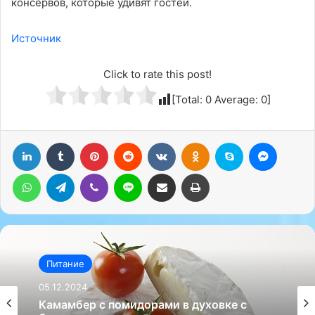
консервов, которые удивят гостей.
Источник
Click to rate this post!
[Total:
0
Average:
0
]
LinkedIn
Tumblr
Pinterest
Reddit
Вконтакте
Одноклассники
Skype
Messenger
WhatsApp
Telegram
Viber
Line
Поделиться через электронную почту
Печатать
Питание
Питание
04.12.2024
05.12.2024