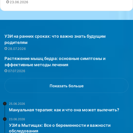
23.06.2026
н
д
е
и
м
н
,
а
ч
п
е
о
УЗИ на ранних сроках: что важно знать будущим
л
д
родителям
о
а
28.07.2026
в
р
Растяжение мышц бедра: основные симптомы и
е
и
эффективные методы лечения
к
л
07.07.2026
у
а
п
с
о
т
Показать больше
т
а
р
р
е
ш
25.06.2026
Мануальная терапия: как и что она может вылечить?
б
е
л
й
23.06.2026
я
д
УЗИ в Мытищах: Все о беременности и важности
е
о
обследования