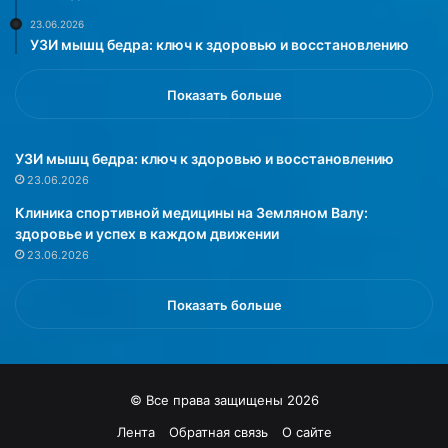
т
ч
23.06.2026
в
е
УЗИ мышц бедра: ключ к здоровью и восстановлению
д
р
е
и
н
с
Показать больше
ь
у
п
м
о
к
УЗИ мышц бедра: ключ к здоровью и восстановлению
р
у
23.06.2026
я
з
Клиника спортивной медицины на Земляном Валу:
д
а
здоровье и успех в каждом движении
к
с
23.06.2026
а
о
п
т
я
н
Показать больше
т
и
и
т
п
ы
л
с
© Все права защищены 2026
а
я
с
ч
Лента
Обратная связь
О сайте