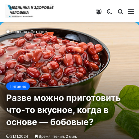
Войти
Switch ski
Искат
М
Главная
/
Питание
Питание
Разве можно приготовить
что-то вкусное, когда в
основе — бобовые?
21.11.2024
Время чтения: 2 мин.