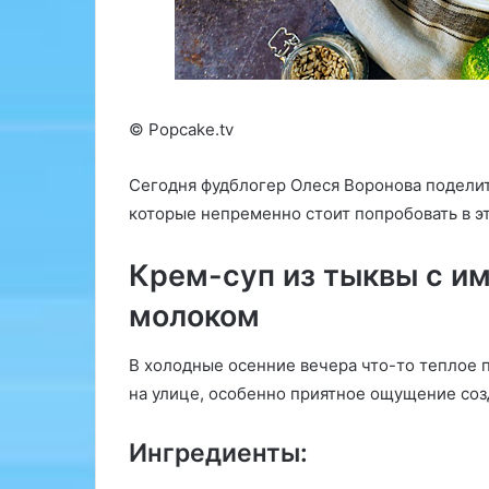
и
з
Т
е
х
н
© Popcake.tv
о
л
Сегодня фудблогер Олеся Воронова поделит
о
которые непременно стоит попробовать в э
г
и
ч
Крем-суп из тыквы с и
е
молоком
с
к
о
В холодные осенние вечера что-то теплое 
г
на улице, особенно приятное ощущение соз
о
и
н
Ингредиенты:
с