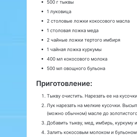
т
500 г тыквы
и
1 луковица
т
у
2 столовые ложки кокосового масла
т
1 столовая ложка меда
а
К
2 чайные ложки тертого имбиря
а
1 чайная ложка куркумы
р
л
400 мл кокосового молока
с
500 мл овощного бульона
р
у
Приготовление:
э
с
Тыкву очистить. Нарезать ее на кусочк
о
з
Лук нарезать на мелкие кусочки. Высып
д
(можно обычном) масле до золотистого
а
Добавить тыкву, мед, имбирь, куркуму и
л
и
Залить кокосовым молоком и бульоном,
с