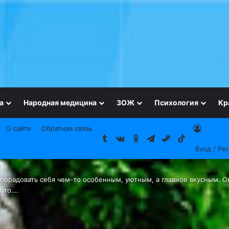
а
Народная медицина
ЗОЖ
Психология
Кр
О сайте
Обратная связь
Tumblr
vk.com
Одноклассники
Telegram
Steam
TikTok
Вход / Ре
 порадовать себя чем-то особенным, уютным, а главное вкусным. 
зото….