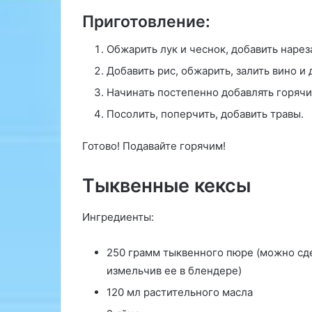
е
Приготовление:
р
о
Обжарить лук и чеснок, добавить нарез
и
д
Добавить рис, обжарить, залить вино и 
н
Начинать постепенно добавлять горячи
ы
х
Посолить, поперчить, добавить травы.
г
о
Готово! Подавайте горячим!
р
м
Тыквенные кексы
о
н
о
Ингредиенты:
в
250 грамм тыквенного пюре (можно сде
Э
измельчив ее в блендере)
т
и
120 мл растительного масла
в