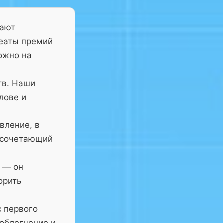
тают
реаты премий
ожно на
тв. Наши
лове и
вление, в
 сочетающий
— он
орить
с первого
 облегчение и