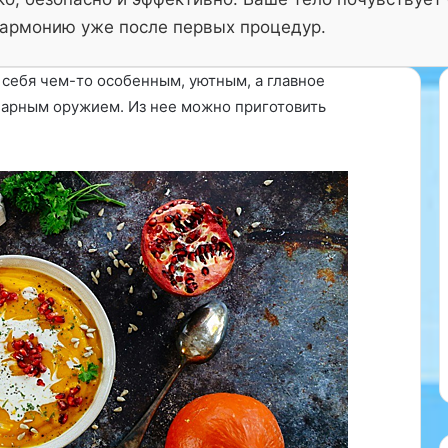
армонию уже после первых процедур.
 себя чем-то особенным, уютным, а главное
нарным оружием. Из нее можно приготовить
О
р
т
о
п
е
д
д
10.06.2025
л
Ортопед для детей
я
д
е
т
е