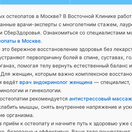
х остеопатов в Москве? В Восточной Клинике рабо
анные врачи-эксперты с многолетним стажем, лау
и СберЗдоровья. Ознакомиться со специалистами м
еопаты в Москве
.
 это бережное восстановление здоровья без лекарс
страняют первопричину болей в спине, суставах, го
ганах, помогая телу вернуть естественный баланс и
 Для женщин, которым важно комплексное восстано
м ведёт
врач эндокринолог женщина
— специалист,
инологии и гинекологии.
 остеопатии рекомендуется
антистрессовый массаж
слабить мышцы, снять внутреннее напряжение и уск
ие организма.
 приём к остеопату и начните путь к здоровью уже 
о, безопасно и эффективно. Ваше тело почувствует