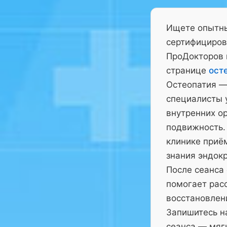
Ищете опытны
сертифициров
ПроДокторов 
странице
ост
Остеопатия —
специалисты у
внутренних ор
подвижность.
клинике приё
знания эндокр
После сеанса
помогает рас
восстановлен
Запишитесь на
сеанса — мягк