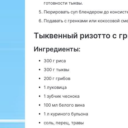
готовности тыквы.
п
о
Пюрировать суп блендером до консисте
с
Подавать с гренками или кокосовой см
о
б
Тыквенный ризотто с г
у
д
а
Ингредиенты:
л
е
300 г риса
н
300 г тыквы
и
я
200 г грибов
и
1 луковица
з
в
1 зубчик чеснока
о
100 мл белого вина
д
ы
1 л куриного бульона
с
соль, перец, травы
т