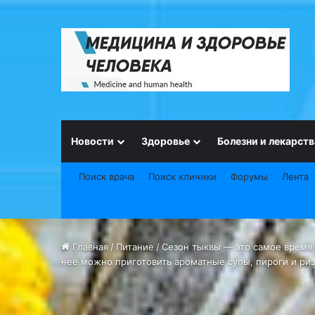
Новости
Здоровье
Болезни и лекарств
Поиск врача
Поиск клиники
Форумы
Лента
Главная
/
Питание
/
Сезон тыквы — это самое время
нее можно приготовить ароматные супы, пироги и ри