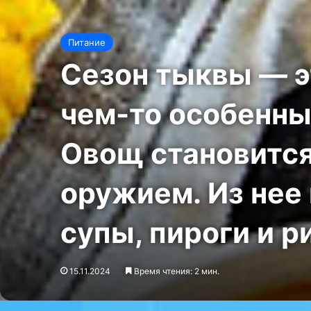
Питание
Сезон тыквы — э
чем-то особенны
Овощ становитс
оружием. Из нее
супы, пироги и р
15.11.2024
Время чтения: 2 мин.