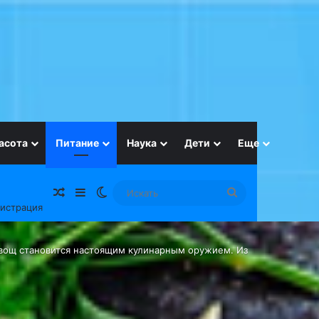
асота
Питание
Наука
Дети
Еще
Случайная статья
Sidebar
Switch skin
Искать
гистрация
Овощ становится настоящим кулинарным оружием. Из