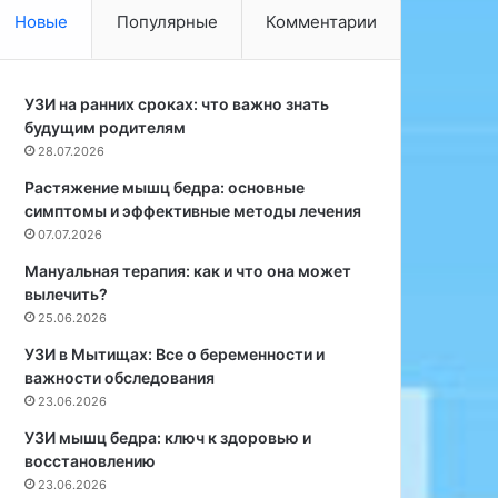
е
в
Новые
Популярные
Комментарии
т
о
б
д
о
и
л
УЗИ на ранних сроках: что важно знать
т
ь
будущим родителям
к
ш
н
28.07.2026
е
а
Растяжение мышц бедра: основные
п
с
симптомы и эффективные методы лечения
р
м
07.07.2026
е
о
и
р
Мануальная терапия: как и что она может
м
к
вылечить?
у
у
25.06.2026
щ
и
УЗИ в Мытищах: Все о беременности и
е
д
важности обследования
с
р
23.06.2026
т
у
в
г
УЗИ мышц бедра: ключ к здоровью и
,
и
восстановлению
ч
м
23.06.2026