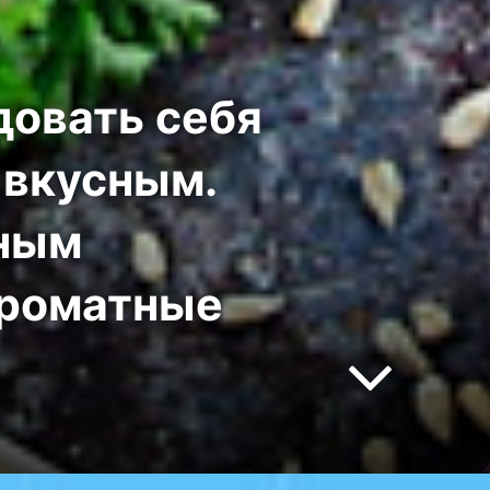
довать себя
 вкусным.
рным
ароматные