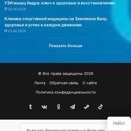
н
а
УЗИ мышц бедра: ключ к здоровью и восстановлению
и
м
23.06.2026
и
и
Клиника спортивной медицины на Земляном Валу:
л
н
здоровье и успех в каждом движении
и
а
23.06.2026
н
B
а
6
р
,
Показать больше
у
с
ш
в
е
я
н
з
© Все права защищены 2026
и
а
е
н
Лента
Обратная связь
О сайте
т
н
Политика конфиденциальности
е
а
м
я
п
Tumblr
vk.com
Одноклассники
Telegram
Steam
TikTok
с
е
м
р
о
Hello!
а
л
т
Если вас беспокоят головные боли или
е