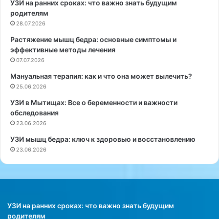
УЗИ на ранних сроках: что важно знать будущим
л
е
родителям
г
т
28.07.2026
о
а
Растяжение мышц бедра: основные симптомы и
н
М
эффективные методы лечения
е
о
х
07.07.2026
н
р
а
Мануальная терапия: как и что она может вылечить?
а
ш
25.06.2026
н
а
я
(
УЗИ в Мытищах: Все о беременности и важности
т
А
обследования
с
в
23.06.2026
я
с
УЗИ мышц бедра: ключ к здоровью и восстановлению
—
т
23.06.2026
д
р
а
а
ж
л
е
и
н
я
е
)
УЗИ на ранних сроках: что важно знать будущим
б
у
родителям