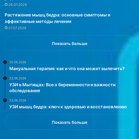
о
с
28.07.2026
л
т
Растяжение мышц бедра: основные симптомы и
ь
а
эффективные методы лечения
ш
н
07.07.2026
а
о
я
в
з
и
Показать больше
а
л
д
и
е
,
25.06.2026
Мануальная терапия: как и что она может вылечить?
р
ч
ж
т
23.06.2026
к
о
УЗИ в Мытищах: Все о беременности и важности
а
ф
обследования
п
о
23.06.2026
о
р
УЗИ мышц бедра: ключ к здоровью и восстановлению
в
м
р
а
е
в
Показать больше
м
и
е
т