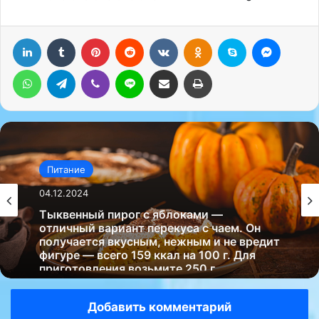
LinkedIn
Tumblr
Pinterest
Reddit
Вконтакте
Одноклассники
Skype
Messenger
WhatsApp
Telegram
Viber
Line
Поделиться через электронную почту
Печатать
Питание
04.12.2024
Тыквенный пирог с яблоками —
отличный вариант перекуса с чаем. Он
получается вкусным, нежным и не вредит
фигуре — всего 159 ккал на 100 г. Для
приготовления возьмите 250 г……
Добавить комментарий