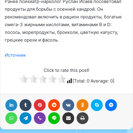
Ранее психиатр-нарколог Руслан Исаев посоветовал
продукты для борьбы с осенней хандрой. Он
рекомендовал включить в рацион продукты, богатые
омега-3 жирными кислотами, витаминами B и D:
лосось, морепродукты, брокколи, цветную капусту,
грецкие орехи и фасоль.
Источник
Click to rate this post!
[Total:
0
Average:
0
]
LinkedIn
Tumblr
Pinterest
Reddit
Вконтакте
Одноклассники
Skype
Messenger
WhatsApp
Telegram
Viber
Line
Поделиться через электронную почту
Печатать