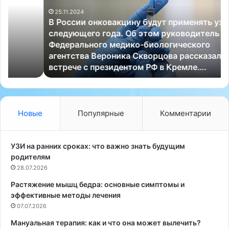
с
л
25.11.2024
с
е
В России онковакцину будут применять уже со
и
т
следующего года. Об этом руководитель
и
н
Федерального медико-биологического
о
и
агентства Вероника Скворцова рассказала на
н
й
встрече с президентом РФ в Кремле….
к
м
о
о
в
н
а
т
к
а
Новые
Популярные
Комментарии
ц
ж
и
н
н
и
УЗИ на ранних сроках: что важно знать будущим
у
к
родителям
б
и
28.07.2026
у
з
Растяжение мышц бедра: основные симптомы и
д
В
эффективные методы лечения
у
е
т
07.07.2026
л
п
и
Мануальная терапия: как и что она может вылечить?
р
к