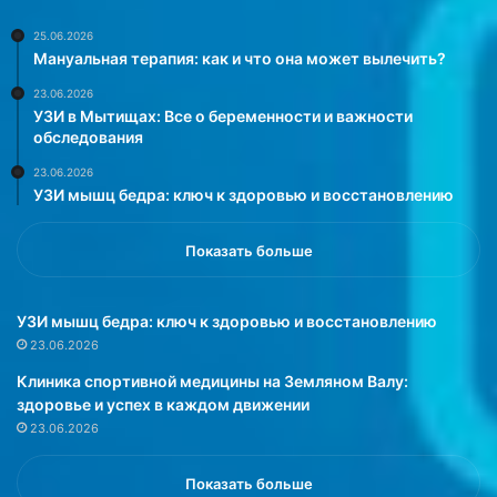
о
н
г
а
25.06.2026
Мануальная терапия: как и что она может вылечить?
о
л
д
,
23.06.2026
а
ч
УЗИ в Мытищах: Все о беременности и важности
.
т
обследования
О
о
23.06.2026
б
о
УЗИ мышц бедра: ключ к здоровью и восстановлению
э
н
т
с
о
м
Показать больше
м
е
р
р
у
т
УЗИ мышц бедра: ключ к здоровью и восстановлению
к
е
23.06.2026
о
л
Клиника спортивной медицины на Земляном Валу:
в
ь
здоровье и успех в каждом движении
о
н
23.06.2026
д
о
и
б
т
о
Показать больше