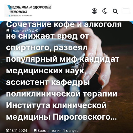
Войти
Switch ski
Искат
М
ЗОЖ
Сочетание кофе и алкоголя
Главная
/
ЗОЖ
не снижает вред от
спиртного, развеял
популярный миф кандидат
медицинских наук,
ассистент кафедры
поликлинической терапии
Института клинической
медицины Пироговского…
18.11.2024
Время чтения: 1 минута