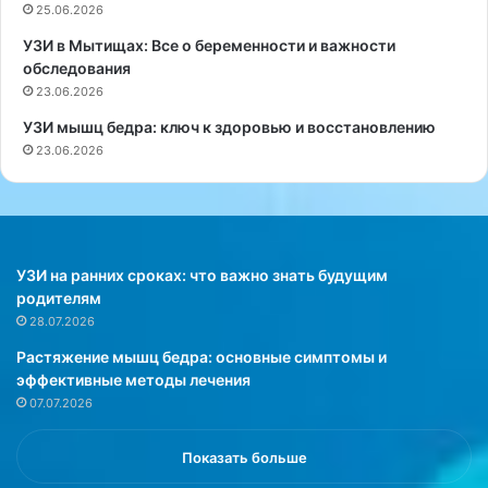
25.06.2026
и
о
м
б
УЗИ в Мытищах: Все о беременности и важности
е
р
обследования
н
и
23.06.2026
я
т
УЗИ мышц бедра: ключ к здоровью и восстановлению
т
а
23.06.2026
ь
н
у
и
ж
и
е
Б
с
а
о
р
УЗИ на ранних сроках: что важно знать будущим
с
р
родителям
л
и
28.07.2026
е
Д
Растяжение мышц бедра: основные симптомы и
д
ж
эффективные методы лечения
у
о
07.07.2026
ю
н
щ
с
е
у
Показать больше
г
з