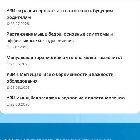
ж
а
д
к
УЗИ на ранних сроках: что важно знать будущим
ы
о
родителям
й
т
28.07.2026
д
а
Растяжение мышц бедра: основные симптомы и
е
р
эффективные методы лечения
н
е
ь
07.07.2026
ш
:
и
Мануальная терапия: как и что она может вылечить?
п
л
25.06.2026
о
а
л
с
УЗИ в Мытищах: Все о беременности и важности
е
ь
обследования
з
н
23.06.2026
н
а
УЗИ мышц бедра: ключ к здоровью и восстановлению
о
о
23.06.2026
и
ч
л
е
и
р
в
е
р
д
е
н