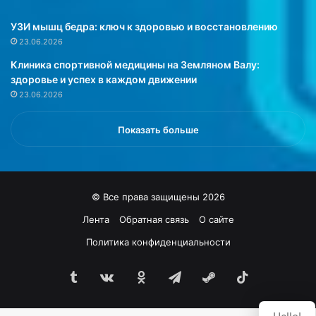
ю
.
УЗИ мышц бедра: ключ к здоровью и восстановлению
В
23.06.2026
э
Клиника спортивной медицины на Земляном Валу:
т
здоровье и успех в каждом движении
о
23.06.2026
т
р
а
Показать больше
з
п
е
в
© Все права защищены 2026
и
ц
Лента
Обратная связь
О сайте
а
Политика конфиденциальности
с
д
Tumblr
vk.com
Одноклассники
Telegram
Steam
TikTok
е
л
а