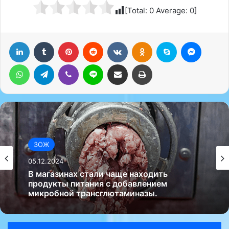
[Total:
0
Average:
0
]
LinkedIn
Tumblr
Pinterest
Reddit
Вконтакте
Одноклассники
Skype
Messenger
WhatsApp
Telegram
Viber
Line
Поделиться через электронную почту
Печатать
ЗОЖ
05.12.2024
В магазинах стали чаще находить
продукты питания с добавлением
микробной трансглютаминазы.