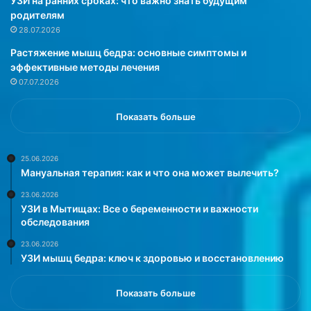
УЗИ на ранних сроках: что важно знать будущим
д
у
родителям
н
ю
28.07.2026
о
п
Растяжение мышц бедра: основные симптомы и
?
л
эффективные методы лечения
»
а
07.07.2026
с
т
и
Показать больше
ч
е
с
25.06.2026
Мануальная терапия: как и что она может вылечить?
к
у
23.06.2026
ю
УЗИ в Мытищах: Все о беременности и важности
о
обследования
п
23.06.2026
е
УЗИ мышц бедра: ключ к здоровью и восстановлению
р
а
ц
Показать больше
и