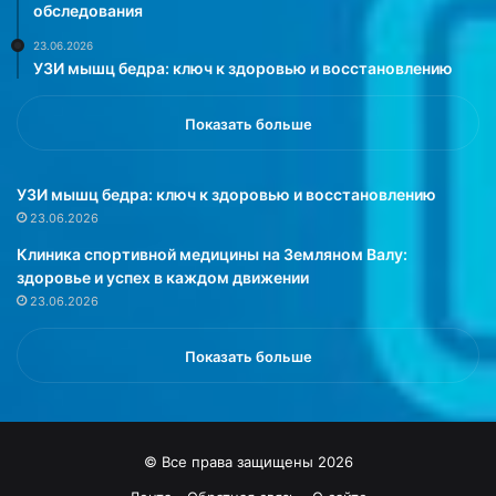
х
я
обследования
и
н
23.06.2026
т
и
УЗИ мышц бедра: ключ к здоровью и восстановлению
е
з
м
к
н
о
Показать больше
ы
к
х
а
в
л
УЗИ мышц бедра: ключ к здоровью и восстановлению
о
о
23.06.2026
л
р
Клиника спортивной медицины на Земляном Валу:
о
и
здоровье и успех в каждом движении
с
й
23.06.2026
,
н
п
о
р
г
Показать больше
е
о
д
б
у
л
п
ю
© Все права защищены 2026
р
д
е
а