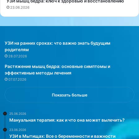
УЗИ мышц бедра: ключ к здоровью и восстановлению
к
г
23.06.2026
п
а
о
е
я
м
в
в
л
а
е
м
УЗИ на ранних сроках: что важно знать будущим
н
о
родителям
и
т
28.07.2026
ю
л
Растяжение мышц бедра: основные симптомы и
б
и
эффективные методы лечения
о
ч
07.07.2026
л
н
е
у
е
ю
Показать больше
ж
и
е
д
с
е
25.06.2026
Мануальная терапия: как и что она может вылечить?
т
ю
к
д
23.06.2026
и
л
УЗИ в Мытищах: Все о беременности и важности