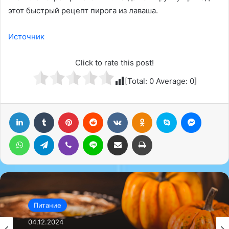
этот быстрый рецепт пирога из лаваша.
Источник
Click to rate this post!
[Total:
0
Average:
0
]
LinkedIn
Tumblr
Pinterest
Reddit
Вконтакте
Одноклассники
Skype
Messenger
WhatsApp
Telegram
Viber
Line
Поделиться через электронную почту
Печатать
Питание
04.12.2024