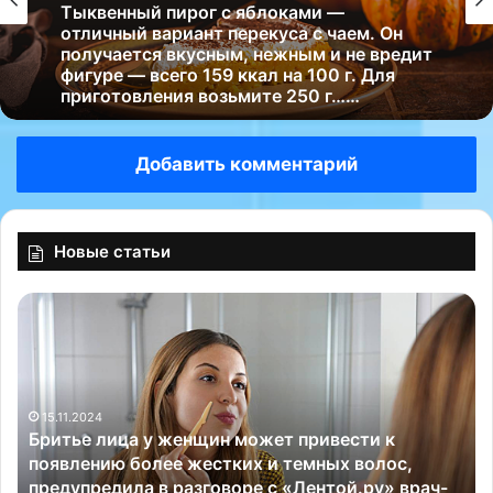
Тыквенный пирог с яблоками —
отличный вариант перекуса с чаем. Он
получается вкусным, нежным и не вредит
фигуре — всего 159 ккал на 100 г. Для
приготовления возьмите 250 г……
Добавить комментарий
Новые статьи
Б
Х
р
у
и
д
т
е
ь
е
15.11.2024
е
т
Бритье лица у женщин может привести к
л
е
появлению более жестких и темных волос,
и
к
предупредила в разговоре с «Лентой.ру» врач-
ц
Н