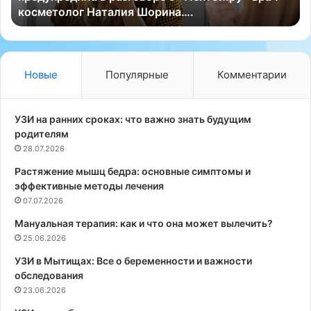
косметолог Наталия Шорина….
а
о
у
в
ж
о
е
м
н
у
Новые
Популярные
Комментарии
щ
г
и
о
н
д
УЗИ на ранних сроках: что важно знать будущим
м
у
родителям
о
?
28.07.2026
ж
Т
Растяжение мышц бедра: основные симптомы и
е
о
эффективные методы лечения
т
г
п
07.07.2026
д
р
а
Мануальная терапия: как и что она может вылечить?
и
п
25.06.2026
в
р
е
е
УЗИ в Мытищах: Все о беременности и важности
с
д
обследования
т
л
23.06.2026
и
а