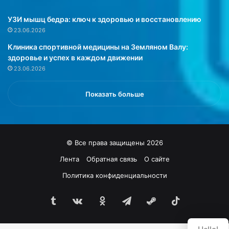
т
т
а
п
УЗИ мышц бедра: ключ к здоровью и восстановлению
е
л
23.06.2026
т
а
Клиника спортивной медицины на Земляном Валу:
с
н
здоровье и успех в каждом движении
я
и
23.06.2026
,
р
ч
у
т
ю
Показать больше
о
т
и
р
з
о
-
ж
© Все права защищены 2026
з
д
а
е
Лента
Обратная связь
О сайте
к
н
Политика конфиденциальности
а
и
р
е
т
Tumblr
vk.com
Одноклассники
Telegram
Steam
TikTok
д
о
е
ш
т