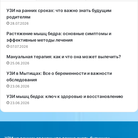
д
я
е
в
УЗИ на ранних сроках: что важно знать будущим
н
и
родителям
и
л
28.07.2026
я
а
Растяжение мышц бедра: основные симптомы и
о
Н
эффективные методы лечения
п
С
и
07.07.2026
Н
т
,
Мануальная терапия: как и что она может вылечить?
а
ч
25.06.2026
н
т
и
о
УЗИ в Мытищах: Все о беременности и важности
и
в
обследования
—
Р
23.06.2026
э
о
УЗИ мышц бедра: ключ к здоровью и восстановлению
т
с
23.06.2026
о
с
н
и
е
и
б
в
о
с
л
е