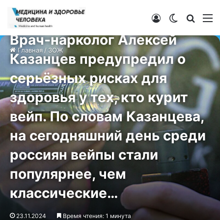
Войти
Switch ski
Искат
М
ЗОЖ
Врач-нарколог Алексей
Главная
/
ЗОЖ
Казанцев предупредил о
серьёзных рисках для
здоровья у тех, кто курит
вейп. По словам Казанцева,
на сегодняшний день среди
россиян вейпы стали
популярнее, чем
классические…
23.11.2024
Время чтения: 1 минута