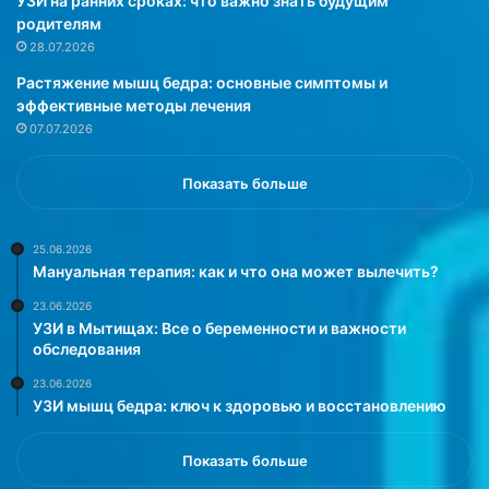
УЗИ на ранних сроках: что важно знать будущим
е
ч
родителям
е
а
28.07.2026
ч
щ
Растяжение мышц бедра: основные симптомы и
е
е
эффективные методы лечения
м
ж
07.07.2026
м
е
и
н
ф
щ
Показать больше
.
и
К
н
п
ы
25.06.2026
Мануальная терапия: как и что она может вылечить?
р
с
и
т
23.06.2026
м
а
УЗИ в Мытищах: Все о беременности и важности
е
р
обследования
р
ш
23.06.2026
у
е
УЗИ мышц бедра: ключ к здоровью и восстановлению
,
4
с
0
ч
л
Показать больше
и
е