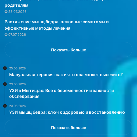
е
я
родителям
т
т
28.07.2026
.
а
Растяжение мышц бедра: основные симптомы и
О
з
эффективные методы лечения
б
о
07.07.2026
э
б
т
е
о
д
Показать больше
м
р
с
е
о
н
25.06.2026
Мануальная терапия: как и что она может вылечить?
о
н
б
о
23.06.2026
щ
г
УЗИ в Мытищах: Все о беременности и важности
а
о
обследования
е
с
23.06.2026
т
у
УЗИ мышц бедра: ключ к здоровью и восстановлению
D
с
a
т
i
а
Показать больше
l
в