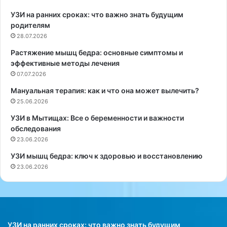
а
р
УЗИ на ранних сроках: что важно знать будущим
н
и
родителям
а
с
28.07.2026
п
у
Растяжение мышц бедра: основные симптомы и
у
с
эффективные методы лечения
б
т
л
07.07.2026
а
и
в
Мануальная терапия: как и что она может вылечить?
к
н
25.06.2026
у
ы
в
е
УЗИ в Мытищах: Все о беременности и важности
ш
и
обследования
у
н
23.06.2026
б
ъ
УЗИ мышц бедра: ключ к здоровью и восстановлению
е
е
23.06.2026
н
к
а
ц
к
и
о
и
р
д
с
л
УЗИ на ранних сроках: что важно знать будущим