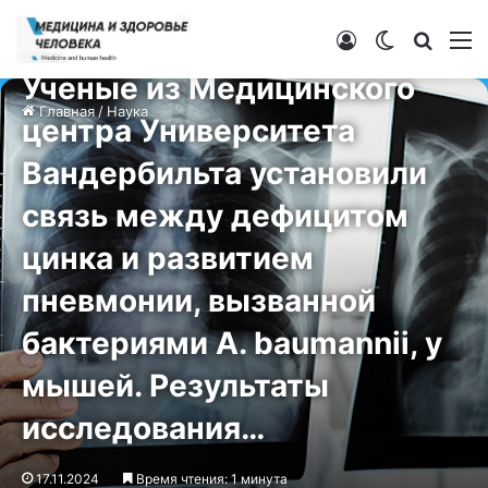
Войти
Switch ski
Искат
М
Наука
Ученые из Медицинского
Главная
/
Наука
центра Университета
Вандербильта установили
связь между дефицитом
цинка и развитием
пневмонии, вызванной
бактериями A. baumannii, у
мышей. Результаты
исследования…
17.11.2024
Время чтения: 1 минута