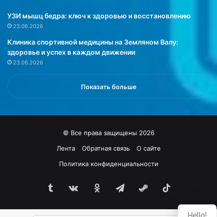
y
а
M
в
УЗИ мышц бедра: ключ к здоровью и восстановлению
a
М
23.06.2026
i
ы
Клиника спортивной медицины на Земляном Валу:
l
т
здоровье и успех в каждом движении
.
и
23.06.2026
Р
щ
и
а
а
х
Показать больше
н
:
н
У
а
л
п
у
© Все права защищены 2026
о
ч
я
ш
Лента
Обратная связь
О сайте
в
а
Политика конфиденциальности
и
е
л
м
а
Tumblr
vk.com
Одноклассники
Telegram
Steam
TikTok
к
с
а
ь
ч
Hello!
н
е