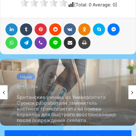
[Total:
0
Average:
0
]
LinkedIn
Tumblr
Pinterest
Reddit
Вконтакте
Одноклассники
Skype
Messenger
WhatsApp
Telegram
Viber
Line
Поделиться через электронную почту
Печатать
Наука
Наука
05.12.2024
05.12.2024
Всемирная организация здравоохранения
рекомендует молодежи сидеть не более
двух-трех часов в день.
Британские ученые из Университета