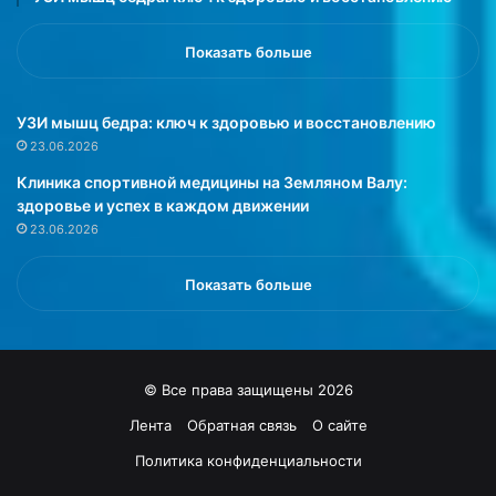
н
ы
й
Показать больше
м
о
м
УЗИ мышц бедра: ключ к здоровью и восстановлению
е
23.06.2026
н
Клиника спортивной медицины на Земляном Валу:
т
здоровье и успех в каждом движении
,
23.06.2026
в
о
в
Показать больше
р
е
м
я
© Все права защищены 2026
к
о
Лента
Обратная связь
О сайте
т
Политика конфиденциальности
о
р