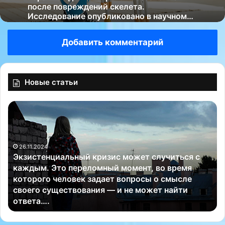
после повреждений скелета.
Исследование опубликовано в научном…
Добавить комментарий
Новые статьи
Э
«
к
И
з
г
и
о
26.11.2024
с
р
Экзистенциальный кризис может случиться с
т
е
каждым. Это переломный момент, во время
е
ф
которого человек задает вопросы о смысле
н
л
своего существования — и не может найти
ц
е
ответа….
и
к
а
с
л
о