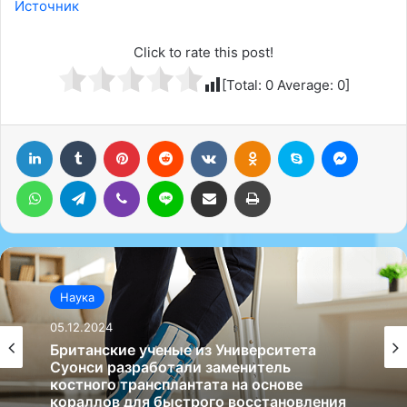
Источник
Click to rate this post!
[Total:
0
Average:
0
]
LinkedIn
Tumblr
Pinterest
Reddit
Вконтакте
Одноклассники
Skype
Messenger
WhatsApp
Telegram
Viber
Line
Поделиться через электронную почту
Печатать
Наука
05.12.2024
Британские ученые из Университета
Суонси разработали заменитель
костного трансплантата на основе
кораллов для быстрого восстановления