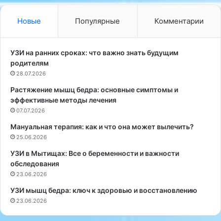
ь
т
н
е
Новые
Популярные
Комментарии
ы
р
й
а
к
п
УЗИ на ранних сроках: что важно знать будущим
р
и
родителям
и
я
28.07.2026
з
р
Растяжение мышц бедра: основные симптомы и
и
я
эффективные методы лечения
с
д
м
07.07.2026
о
о
м
Мануальная терапия: как и что она может вылечить?
ж
:
25.06.2026
е
о
т
т
УЗИ в Мытищах: Все о беременности и важности
с
з
обследования
л
ы
23.06.2026
у
в
УЗИ мышц бедра: ключ к здоровью и восстановлению
ч
ы
23.06.2026
и
и
т
в