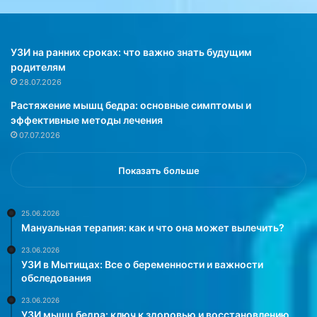
ь
п
с
е
я
ч
с
а
УЗИ на ранних сроках: что важно знать будущим
к
т
родителям
а
л
28.07.2026
ж
е
Растяжение мышц бедра: основные симптомы и
д
н
эффективные методы лечения
ы
и
07.07.2026
м
я
.
п
Э
а
Показать больше
т
ц
о
и
п
е
25.06.2026
Мануальная терапия: как и что она может вылечить?
е
н
р
т
23.06.2026
е
о
УЗИ в Мытищах: Все о беременности и важности
л
в
обследования
о
»
23.06.2026
м
УЗИ мышц бедра: ключ к здоровью и восстановлению