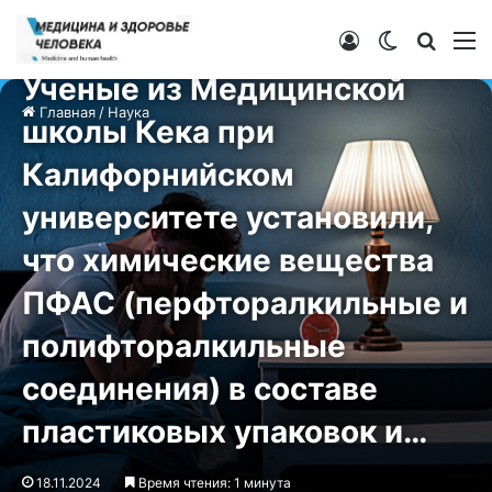
Войти
Switch ski
Искат
М
Наука
Ученые из Медицинской
Главная
/
Наука
школы Кека при
Калифорнийском
университете установили,
что химические вещества
ПФАС (перфторалкильные и
полифторалкильные
соединения) в составе
пластиковых упаковок и…
18.11.2024
Время чтения: 1 минута