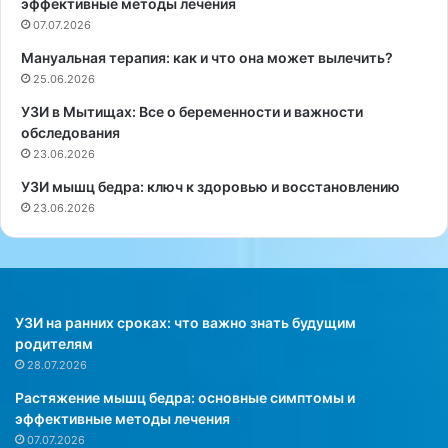
эффективные методы лечения
н
н
и
07.07.2026
и
ю
и
Мануальная терапия: как и что она может вылечить?
н
п
25.06.2026
а
о
г
и
УЗИ в Мытищах: Все о беременности и важности
р
м
обследования
а
е
23.06.2026
ж
н
УЗИ мышц бедра: ключ к здоровью и восстановлению
д
и
23.06.2026
е
Х
н
е
и
й
я
л
п
и
р
Б
УЗИ на ранних сроках: что важно знать будущим
е
р
родителям
м
у
28.07.2026
и
к
Растяжение мышц бедра: основные симптомы и
и
с
эффективные методы лечения
«
п
07.07.2026
Э
е