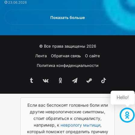
23.06.2026
ю
.
-
И
Й
з
Показать больше
о
д
р
а
к
н
е
и
© Все права защищены 2026
.
ю
Н
T
Лента
Обратная связь
О сайте
а
h
Политика конфиденциальности
т
e
а
S
л
Tumblr
vk.com
Одноклассники
Telegram
Steam
TikTok
u
и
n
я
д
Hello!
О
е
р
Если вас беспокоят головные боли или
в
е
у
другие неврологические симптомы,
й
ш
стоит обратиться к специалисту,
р
к
например, к
неврологу мытищи
,
о
а
который поможет определить причину