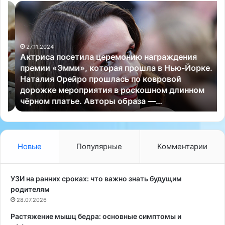
А
Ж
к
и
т
т
р
е
27.11.2024
и
л
Актриса посетила церемонию награждения
с
ь
премии «Эмми», которая прошла в Нью-Йорке.
а
н
Наталия Орейро прошлась по ковровой
п
и
дорожке мероприятия в роскошном длинном
о
ц
чёрном платье. Авторы образа —…
с
а
е
В
т
е
и
л
л
и
Новые
Популярные
Комментарии
а
к
ц
о
е
б
УЗИ на ранних сроках: что важно знать будущим
р
р
родителям
е
и
28.07.2026
м
т
Растяжение мышц бедра: основные симптомы и
о
а