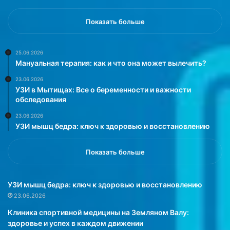
м
р
м
е
Показать больше
и
ж
»
и
,
л
25.06.2026
Мануальная терапия: как и что она может вылечить?
к
а
о
м
23.06.2026
т
е
УЗИ в Мытищах: Все о беременности и важности
о
н
обследования
р
о
23.06.2026
а
п
УЗИ мышц бедра: ключ к здоровью и восстановлению
я
а
п
у
р
з
Показать больше
о
у
ш
в
л
1
УЗИ мышц бедра: ключ к здоровью и восстановлению
а
4
23.06.2026
в
л
Клиника спортивной медицины на Земляном Валу:
Н
е
здоровье и успех в каждом движении
ь
т