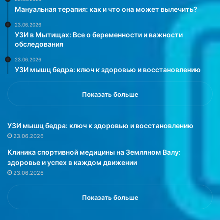
Мануальная терапия: как и что она может вылечить?
и
о
г
в
23.06.2026
о
я
УЗИ в Мытищах: Все о беременности и важности
т
т
обследования
о
н
23.06.2026
в
а
УЗИ мышц бедра: ключ к здоровью и восстановлению
л
К
е
у
н
б
Показать больше
и
а
я
н
о
и
УЗИ мышц бедра: ключ к здоровью и восстановлению
х
.
23.06.2026
л
Э
Клиника спортивной медицины на Земляном Валу:
а
т
здоровье и успех в каждом движении
д
о
23.06.2026
и
т
т
р
ь
е
Показать больше
е
ц
г
е