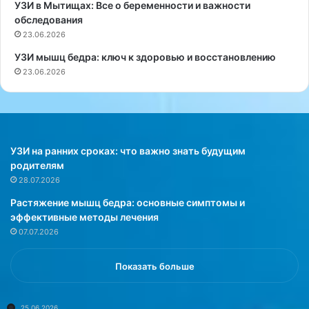
а
и
УЗИ в Мытищах: Все о беременности и важности
е
к
обследования
т
а
23.06.2026
с
т
УЗИ мышц бедра: ключ к здоровью и восстановлению
я
е
23.06.2026
в
с
д
,
в
к
о
о
е
т
,
о
УЗИ на ранних сроках: что важно знать будущим
е
р
родителям
с
ы
28.07.2026
л
й
Растяжение мышц бедра: основные симптомы и
и
ч
эффективные методы лечения
п
а
07.07.2026
о
с
с
т
л
о
Показать больше
е
г
п
о
р
т
25.06.2026