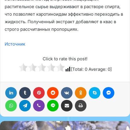
растительное сырье выдерживают в растворе спирта,
что позволяет каротиноидам эффективно переходить в
жидкость. Полученный экстракт добавляют в квас в
строго рассчитанных пропорциях.
Источник
Click to rate this post!
[Total:
0
Average:
0
]
LinkedIn
Tumblr
Pinterest
Reddit
Вконтакте
Одноклассники
Skype
Messenger
WhatsApp
Telegram
Viber
Line
Поделиться через электронную почту
Печатать