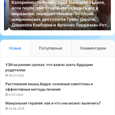
Калорийность белого риса снижается вдвое,
и
п
если после приготовления охладить его в
й
и
морозилке, передает «Мойка78» слова
н
в
американских диетологов Грейс Дероча,
о
е
Даррелла Кокберна и Фрэнсис Ларджман-Рот…
с
—
т
э
ь
т
б
о
е
в
Новые
Популярные
Комментарии
л
к
о
у
г
с
УЗИ на ранних сроках: что важно знать будущим
о
н
родителям
р
е
28.07.2026
и
й
Растяжение мышц бедра: основные симптомы и
с
ш
эффективные методы лечения
а
и
с
07.07.2026
й
н
д
Мануальная терапия: как и что она может вылечить?
и
е
25.06.2026
ж
л