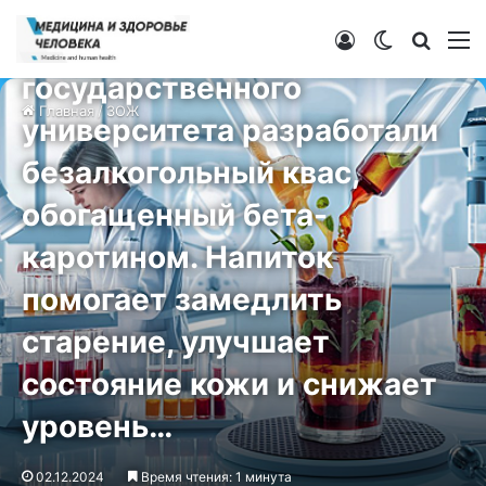
ЗОЖ
Ученые Южно-Уральского
Войти
Switch ski
Искат
М
государственного
Главная
/
ЗОЖ
университета разработали
безалкогольный квас,
обогащенный бета-
каротином. Напиток
помогает замедлить
старение, улучшает
состояние кожи и снижает
уровень…
02.12.2024
Время чтения: 1 минута