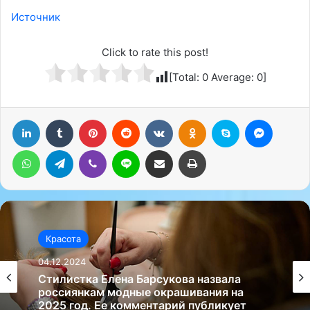
Источник
Click to rate this post!
[Total:
0
Average:
0
]
LinkedIn
Tumblr
Pinterest
Reddit
Вконтакте
Одноклассники
Skype
Messenger
WhatsApp
Telegram
Viber
Line
Поделиться через электронную почту
Печатать
Красота
04.12.2024
Стилистка Елена Барсукова назвала
россиянкам модные окрашивания на
2025 год. Ее комментарий публикует