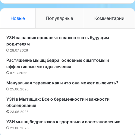
л
г
и
е
и
й
Новые
Популярные
Комментарии
з
Н
Б
и
о
к
УЗИ на ранних сроках: что важно знать будущим
л
у
родителям
ь
л
28.07.2026
н
и
Растяжение мышц бедра: основные симптомы и
и
н
эффективные методы лечения
ц
п
ы
07.07.2026
е
А
р
Мануальная терапия: как и что она может вылечить?
н
е
25.06.2026
р
ч
и
и
УЗИ в Мытищах: Все о беременности и важности
М
с
обследования
о
л
23.06.2026
н
и
УЗИ мышц бедра: ключ к здоровью и восстановлению
д
л
23.06.2026
о
р