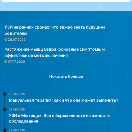
р
о
а
с
в
с
о
и
Ф
я
УЗИ на ранних сроках: что важно знать будущим
р
н
родителям
а
к
28.07.2026
н
а
Растяжение мышц бедра: основные симптомы и
ц
м
эффективные методы лечения
и
о
07.07.2026
и
д
в
е
ы
ж
Показать больше
я
д
с
у
н
,
25.06.2026
Мануальная терапия: как и что она может вылечить?
и
к
л
о
23.06.2026
и
т
УЗИ в Мытищах: Все о беременности и важности
,
о
обследования
ч
р
23.06.2026
т
а