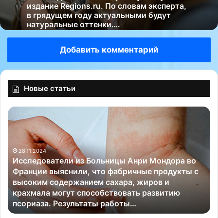
издание Regions.ru. По словам эксперта,
в грядущем году актуальными будут
натуральные оттенки….
Добавить комментарий
Новые статьи
И
Д
с
и
с
з
л
а
28.11.2024
е
й
Исследователи из Больницы Анри Мондора во
д
н
е
Франции выяснили, что фабричные продукты с
о
е
высоким содержанием сахара, жиров и
в
р
крахмала могут способствовать развитию
а
С
псориаза. Результаты работы…
т
е
е
р