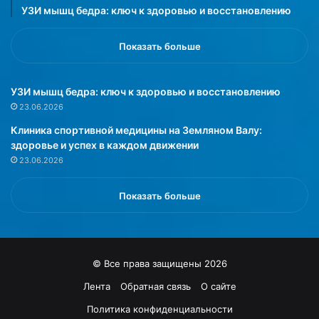
УЗИ мышц бедра: ключ к здоровью и восстановлению
о
я
ф
в
а
и
Показать больше
б
з
р
у
и
а
УЗИ мышц бедра: ключ к здоровью и восстановлению
ч
л
23.06.2026
н
ь
Клиника спортивной медицины на Земляном Валу:
ы
н
здоровье и успех в каждом движении
е
о
23.06.2026
п
п
р
о
о
л
Показать больше
д
н
у
и
к
т
т
.
© Все права защищены 2026
ы
С
с
о
Лента
Обратная связь
О сайте
в
о
Политика конфиденциальности
ы
т