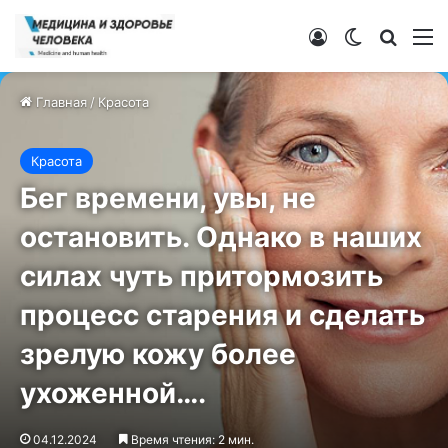
Войти
Switch ski
Искат
М
Главная
/
Красота
Красота
Бег времени, увы, не
остановить. Однако в наших
силах чуть притормозить
процесс старения и сделать
зрелую кожу более
ухоженной….
04.12.2024
Время чтения: 2 мин.