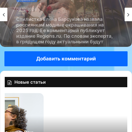
Красота
Красота
04.12.2024
Племянницы принцессы Дианы Элиза и
04.12.2024
Амелия Спенсер повторили ее культовый
образ 30-летней давности.
Соответствующие снимки публикует
Page Six….
Стилистка Елена Барсукова назвала
Добавить комментарий
россиянкам модные окрашивания на
2025 год. Ее комментарий публикует
издание Regions.ru. По словам эксперта,
в грядущем году актуальными будут
Новые статьи
натуральные оттенки….
«
С
Н
д
а
е
к
т
р
с
у
т