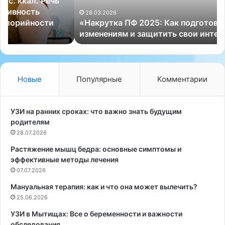
т
в
к
а
28.03.2026
«Накрутка ПФ 2025: Как подготовиться к
а
н
изменениям и защитить свои интересы»
П
а
Ф
с
2
у
0
ч
2
и
Новые
Популярные
Комментарии
5
л
:
и
К
н
УЗИ на ранних сроках: что важно знать будущим
а
е
родителям
к
е
28.07.2026
п
с
Растяжение мышц бедра: основные симптомы и
о
т
эффективные методы лечения
д
ь
г
07.07.2026
м
о
у
Мануальная терапия: как и что она может вылечить?
т
х
25.06.2026
о
о
в
м
УЗИ в Мытищах: Все о беременности и важности
и
о
обследования