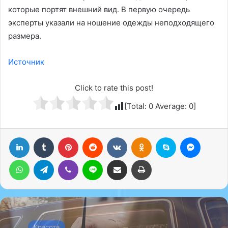
которые портят внешний вид. В первую очередь
эксперты указали на ношение одежды неподходящего
размера.
Источник
Click to rate this post!
[Total:
0
Average:
0
]
LinkedIn
Tumblr
Pinterest
Reddit
Вконтакте
Одноклассники
Skype
Messenger
WhatsApp
Telegram
Viber
Line
Поделиться через электронную почту
Печатать