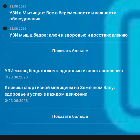
и
О
23.06.2026
т
б
УЗИ в Мытищах: Все о беременности и важности
ь
ъ
обследования
с
я
23.06.2026
в
с
УЗИ мышц бедра: ключ к здоровью и восстановлению
о
н
и
я
и
л
Показать больше
н
и
т
,
е
ч
УЗИ мышц бедра: ключ к здоровью и восстановлению
р
т
23.06.2026
е
о
Клиника спортивной медицины на Земляном Валу:
с
э
здоровье и успех в каждом движении
ы
т
23.06.2026
»
о
н
у
Показать больше
ж
н
о