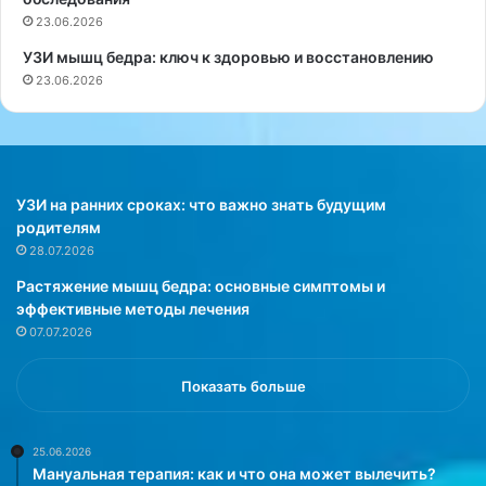
т
р
23.06.2026
ь
ы
УЗИ мышц бедра: ключ к здоровью и восстановлению
с
и
23.06.2026
я
н
к
е
и
с
з
б
м
и
е
в
УЗИ на ранних сроках: что важно знать будущим
н
а
родителям
е
т
28.07.2026
н
ь
Растяжение мышц бедра: основные симптомы и
и
и
эффективные методы лечения
я
х
07.07.2026
м
ш
и
л
з
я
Показать больше
а
п
щ
к
и
и
25.06.2026
Мануальная терапия: как и что она может вылечить?
т
.