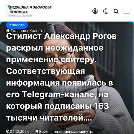
Войти
Switch ski
Искат
М
Красота
Главная
/
Красота
Стилист Александр Рогов
раскрыл неожиданное
применение свитеру.
Соответствующая
информация появилась в
его Telegram-канале, на
который подписаны 163
тысячи читателей….
04.12.2024
Время чтения меньше минуты