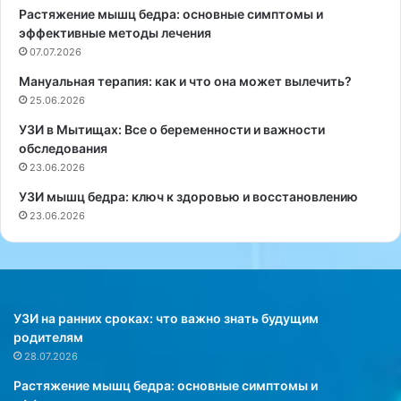
Растяжение мышц бедра: основные симптомы и
о
л
эффективные методы лечения
м
я
о
07.07.2026
р
к
н
Мануальная терапия: как и что она может вылечить?
ш
ы
25.06.2026
и
е
е
б
УЗИ в Мытищах: Все о беременности и важности
н
л
обследования
о
ю
23.06.2026
г
д
УЗИ мышц бедра: ключ к здоровью и восстановлению
и
а
23.06.2026
м
п
о
о
г
с
у
л
т
е
с
д
УЗИ на ранних сроках: что важно знать будущим
т
н
родителям
а
и
28.07.2026
т
х
Растяжение мышц бедра: основные симптомы и
ь
л