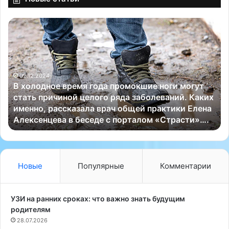
В
Р
х
о
о
л
л
л
о
ы
02.12.2024
д
и
В холодное время года промокшие ноги могут
н
с
стать причиной целого ряда заболеваний. Каких
о
у
именно, рассказала врач общей практики Елена
е
ш
Алексенцева в беседе с порталом «Страсти»….
в
и
р
–
е
с
м
а
я
м
Новые
Популярные
Комментарии
г
ы
о
е
д
п
УЗИ на ранних сроках: что важно знать будущим
а
о
родителям
п
п
28.07.2026
р
у