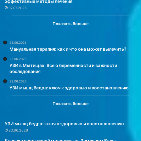
эффективные методы лечения
п
е
07.07.2026
р
т
и
.
ч
Н
Показать больше
и
о
н
м
о
н
25.06.2026
Мануальная терапия: как и что она может вылечить?
й
о
ц
г
23.06.2026
е
и
УЗИ в Мытищах: Все о беременности и важности
л
е
обследования
о
м
23.06.2026
г
е
УЗИ мышц бедра: ключ к здоровью и восстановлению
о
д
р
и
я
к
Показать больше
д
и
а
с
з
х
УЗИ мышц бедра: ключ к здоровью и восстановлению
а
о
23.06.2026
б
д
Клиника спортивной медицины на Земляном Валу: