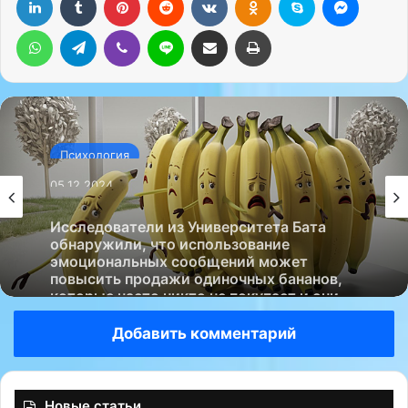
WhatsApp
Telegram
Viber
Line
Поделиться через электронную почту
Печатать
Психология
05.12.2024
Исследователи из Университета Бата
обнаружили, что использование
эмоциональных сообщений может
повысить продажи одиночных бананов,
которые часто никто не покупает и они
выбрасываются….
Добавить комментарий
Новые статьи