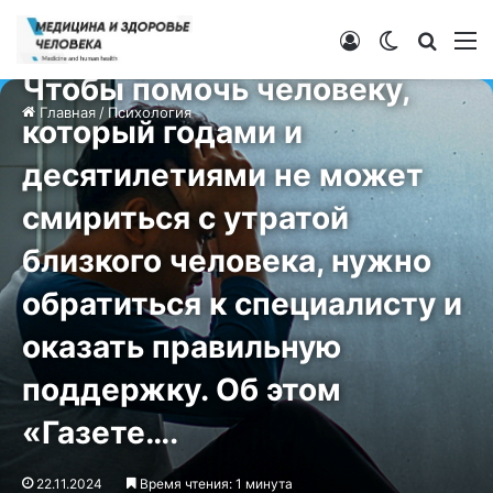
Войти
Switch ski
Искат
М
Психология
Чтобы помочь человеку,
Главная
/
Психология
который годами и
десятилетиями не может
смириться с утратой
близкого человека, нужно
обратиться к специалисту и
оказать правильную
поддержку. Об этом
«Газете….
22.11.2024
Время чтения: 1 минута