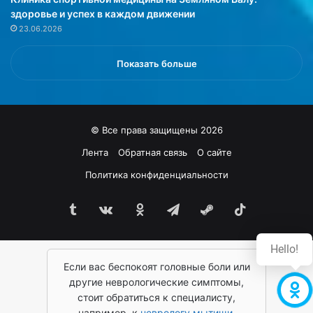
о
я
здоровье и успех в каждом движении
л
т
23.06.2026
е
с
в
я
а
в
Показать больше
н
о
и
м
й
н
.
е
© Все права защищены 2026
К
н
а
и
Лента
Обратная связь
О сайте
к
и
Политика конфиденциальности
и
,
х
ч
и
Tumblr
vk.com
Одноклассники
Telegram
Steam
TikTok
т
м
о
е
э
Hello!
н
т
н
Если вас беспокоят головные боли или
и
о
б
другие неврологические симптомы,
,
л
стоит обратиться к специалисту,
р
ю
например, к
неврологу мытищи
,