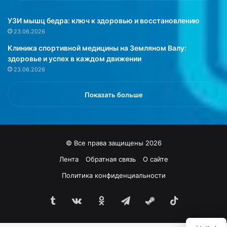
о
н
УЗИ мышц бедра: ключ к здоровью и восстановлению
т
23.06.2026
р
Клиника спортивной медицины на Земляном Валу:
о
здоровье и успех в каждом движении
л
23.06.2026
я
у
р
Показать больше
о
в
н
я
© Все права защищены 2026
г
л
Лента
Обратная связь
О сайте
ю
Политика конфиденциальности
к
о
Tumblr
vk.com
Одноклассники
Telegram
Steam
TikTok
з
ы
у