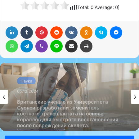
[Total:
0
Average:
0
]
LinkedIn
Tumblr
Pinterest
Reddit
Вконтакте
Одноклассники
Skype
Messenger
WhatsApp
Telegram
Viber
Line
Поделиться через электронную почту
Печатать
Наука
Наука
05.12.2024
05.12.2024
Всемирная организация здравоохранения
рекомендует молодежи сидеть не более
двух-трех часов в день.